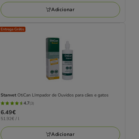
22.09€
Adicionar
Entrega Grátis
Stanvet
OtiCan LImpador de Ouvidos para cães e gatos
4.7
(3)
4.7
Preço
6.49€
estrelas
51.92€
51.92€ / l
6.49€
com
por
3
L
Adicionar
avaliações