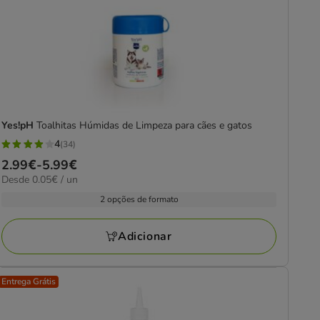
Yes!pH
Toalhitas Húmidas de Limpeza para cães e gatos
4
(34)
4
Preço
2.99€
-
5.99€
estrelas
0.05€
Desde 0.05€ / un
de
com
por
2.99€
2 opções de formato
34
UN
a
avaliações
5.99€
Adicionar
Entrega Grátis