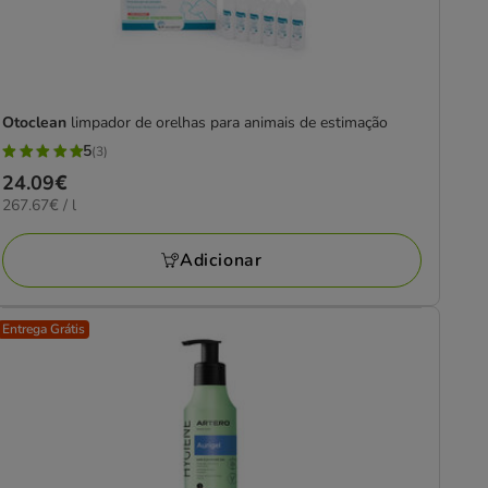
Otoclean
limpador de orelhas para animais de estimação
5
(3)
5
Preço
24.09€
estrelas
267.67€
267.67€ / l
24.09€
com
por
3
L
Adicionar
avaliações
Entrega Grátis