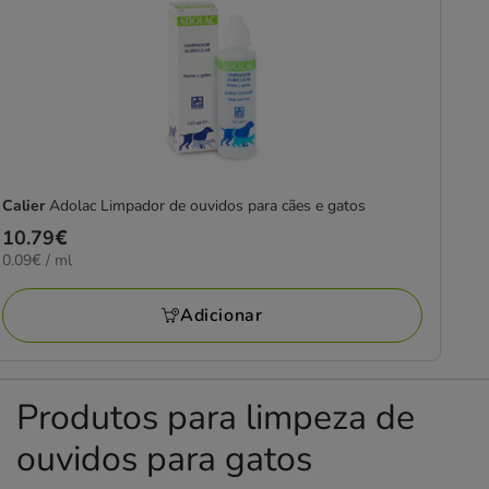
Calier
Adolac Limpador de ouvidos para cães e gatos
Preço
10.79€
0.09€
0.09€ / ml
10.79€
por
ml
Adicionar
Produtos para limpeza de
ouvidos para gatos