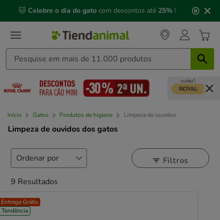
3
📅 Compre até às
13h00
e receba a sua encomenda no
de
próximo dia útil
⏰
3,
mensagem,
Início
Gatos
Produtos de higiene
Limpeza de ouvidos
Limpeza de ouvidos dos gatos
Filtros
9 Resultados
Entrega Grátis
Tendência