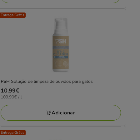
Entrega Grátis
PSH
Solução de limpeza de ouvidos para gatos
Preço
10.99€
109.90€
109.90€ / l
10.99€
por
L
Adicionar
Entrega Grátis