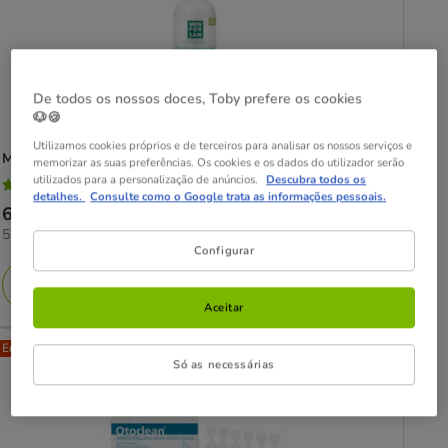
De todos os nossos doces, Toby prefere os cookies
🐶🍪
Utilizamos cookies próprios e de terceiros para analisar os nossos serviços e
Menforsan
Produto de Limpeza de Ouvidos para cães e gatos
memorizar as suas preferências. Os cookies e os dados do utilizador serão
utilizados para a personalização de anúncios.
Descubra todos os
4.8
(5)
4.8
detalhes.
Consulte como o Google trata as informações pessoais.
Preço
6.89€
estrelas
55.12€
55.12€ / l
6.89€
com
Configurar
por
5
L
Adicionar
avaliações
Aceitar
Entrega Grátis
Só as necessárias