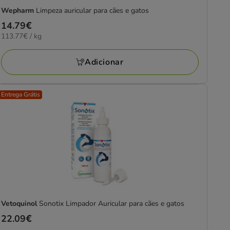
Wepharm
Limpeza auricular para cães e gatos
Preço
14.79€
113.77€
113.77€ / kg
14.79€
por
KG
Adicionar
Entrega Grátis
Vetoquinol
Sonotix Limpador Auricular para cães e gatos
Preço
22.09€