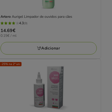
Artero
Aurigel Limpador de ouvidos para cães
4.3
(9)
4.3
Preço
14.69€
estrelas
0.15€
0.15€ / ml
14.69€
com
por
9
ml
Adicionar
avaliações
-25% na 2ª un.