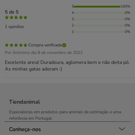
100% das pessoas avaliaram com 5 estrelas,
5
100%
5 de 5
4
0%
3
0%
2
0%
1 opiniões
1
0%
Compra verificada
Por Anónimo dia 8 de novembro de 2022
Excelente areia! Duradoura, aglomera bem e não deita pó.
As minhas gatas adoram :)
Tiendanimal
Especialistas em produtos para animais de estimação e uma
referência em Portugal.
Conheça-nos