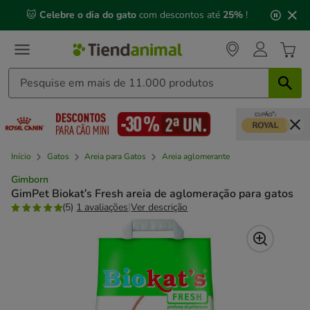
2
🐱
Celebre o dia do gato
com descontos até
25%
!
de
3,
mensagem,
Início
Gatos
Areia para Gatos
Areia aglomerante
Gimborn
GimPet Biokat’s Fresh areia de aglomeração para gatos
(5)
1 avaliações
|
Ver descrição