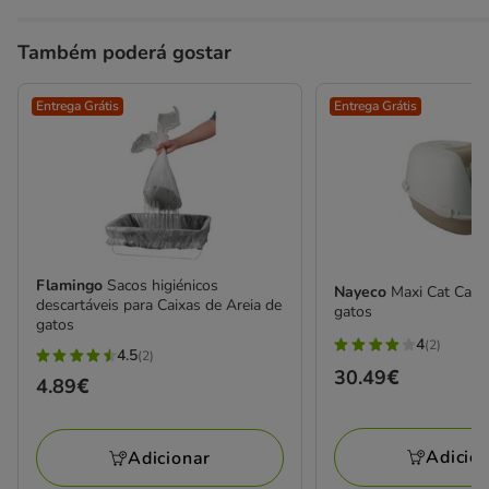
Também poderá gostar
Entrega Grátis
Entrega Grátis
Flamingo
Sacos higiénicos
Nayeco
Maxi Cat Caixa
descartáveis para Caixas de Areia de
gatos
gatos
4
(2)
4
4.5
(2)
4.5
Preço
30.49€
estrelas
Preço
4.89€
estrelas
30.49€
com
4.89€
com
2
2
Adicio
Adicionar
avaliações
avaliações