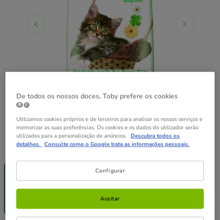
De todos os nossos doces, Toby prefere os cookies
🐶🍪
Utilizamos cookies próprios e de terceiros para analisar os nossos serviços e
memorizar as suas preferências. Os cookies e os dados do utilizador serão
utilizados para a personalização de anúncios.
Descubra todos os
detalhes.
Consulte como o Google trata as informações pessoais.
Peso:
8 L
Entrega
Entrega
Grátis
Grátis
Configurar
8 L
2 x 8 L
22.18€
11.09€
21.74€
Aceitar
(2.22€ / kg)
(1.36€ / l)