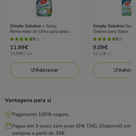
Simple Solution
s Spray
Simple Solution
Spra
Removedor de Urina para gatos
Odores para Gatos
5
5
(1)
(3)
5
5
Preço
11.99€
Preço
9.09€
estrelas
estrelas
15.99€
12.12€
15.99€ / un
12.12€ / l
11.99€
9.09€
com
com
por
por
1
3
UN
L
Adicionar
Adicio
avaliações
avaliações
Vantagens para si
Pagamento 100% seguro.
Pague em 3 vezes sem juros (0% TAE). Disponivél em
compras a partir de 35€.