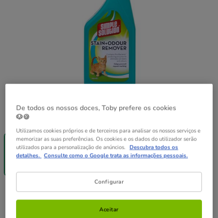
De todos os nossos doces, Toby prefere os cookies
Formato:
500 ml
🐶🍪
Utilizamos cookies próprios e de terceiros para analisar os nossos serviços e
Entrega
memorizar as suas preferências. Os cookies e os dados do utilizador serão
Grátis
utilizados para a personalização de anúncios.
Descubra todos os
500 ml
detalhes.
Consulte como o Google trata as informações pessoais.
9.99€
(19.98€ / l)
Configurar
9.99€
Preço 9.99€, 19.98 EUR por l
(19.98€ / l)
Aceitar