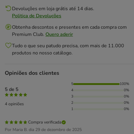
Devoluções em loja grátis até 14 dias.
Politica de Devoluções
Obtenha descontos e presentes em cada compra com
Premium Club.
Quero aderir
Tudo o que seu patudo precisa, com mais de 11.000
produtos no nosso catálogo.
Opiniões dos clientes
100% das pessoas avaliaram com 5 estrelas,
5
100%
5 de 5
4
0%
3
0%
2
0%
4 opiniões
1
0%
Compra verificada
Por Maria B. dia 29 de dezembro de 2025