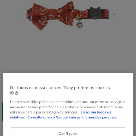
De todos os nossos doces, Toby prefere os cookies
Guia de tamanhos
Tamanho:
S - M
🐶🍪
Entrega
Utilizamos cookies próprios e de terceiros para analisar os nossos serviços e
Grátis
memorizar as suas preferências. Os cookies e os dados do utilizador serão
S - M
utilizados para a personalização de anúncios.
Descubra todos os
8.99€
detalhes.
Consulte como o Google trata as informações pessoais.
8.99€
Preço 8.99€
Configurar