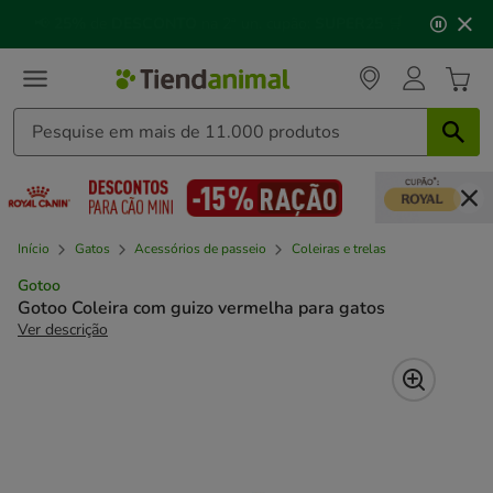
2
🐱
Celebre o dia do gato
com descontos até
25%
!
de
3,
mensagem,
Início
Gatos
Acessórios de passeio
Coleiras e trelas
Gotoo
Gotoo Coleira com guizo vermelha para gatos
Ver descrição