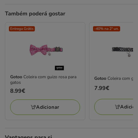
Também poderá gostar
Entrega Grátis
-40% na 2ª un.
Gotoo
Coleira com guizo rosa para
Gotoo
Coleira com gui
gatos
Preço
7.99€
Preço
8.99€
7.99€
8.99€
Adicio
Adicionar
Vantagens para si