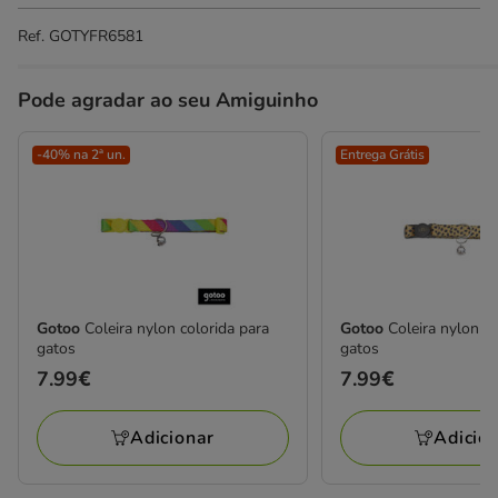
Ref.
GOTYFR6581
Pode agradar ao seu Amiguinho
-40% na 2ª un.
Entrega Grátis
Gotoo
Coleira nylon colorida para
Gotoo
Coleira nylon c
gatos
gatos
Preço
7.99€
Preço
7.99€
7.99€
7.99€
Adicionar
Adicio