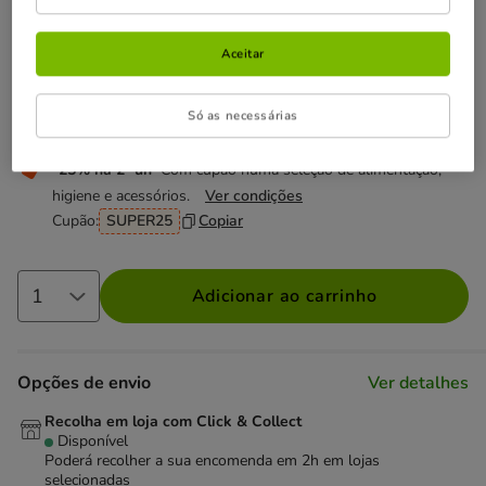
Não perca estas promoções!
Aceitar
Entrega Grátis
Direto na compra de referências para gato
Só as necessárias
com um valor igual ou superior a 39€.
Ver condições
-25% na 2ª un
Com cupão numa seleção de alimentação,
higiene e acessórios.
Ver condições
Cupão:
SUPER25
Copiar
Adicionar ao carrinho
Opções de envio
Ver detalhes
Recolha em loja com Click & Collect
Disponível
Poderá recolher a sua encomenda em 2h em lojas
selecionadas