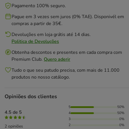
Pagamento 100% seguro.
Pague em 3 vezes sem juros (0% TAE). Disponivél em
compras a partir de 35€.
Devoluções em loja grátis até 14 dias.
Politica de Devoluções
Obtenha descontos e presentes em cada compra com
Premium Club.
Quero aderir
Tudo o que seu patudo precisa, com mais de 11.000
produtos no nosso catálogo.
Opiniões dos clientes
50% das pessoas avaliaram com 5 estrelas, 50% das pessoa
5
50%
4.5 de 5
4
50%
3
0%
2
0%
2 opiniões