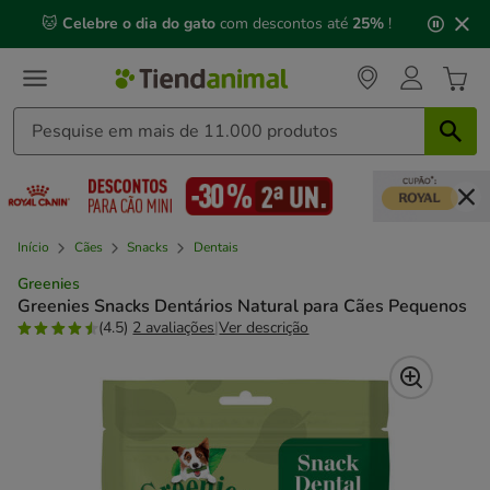
2
🐱
Celebre o dia do gato
com descontos até
25%
!
de
3,
mensagem,
Início
Cães
Snacks
Dentais
Greenies
Greenies Snacks Dentários Natural para Cães Pequenos
(4.5)
2 avaliações
|
Ver descrição