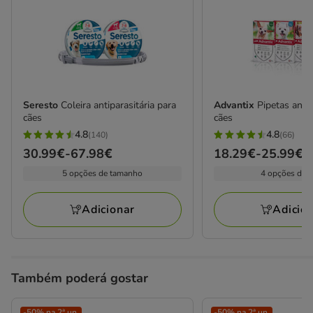
Seresto
Coleira antiparasitária para
Advantix
Pipetas anti
cães
cães
4.8
4.8
(140)
(66)
4.8
4.8
Preço
30.99€
-
67.98€
Preço
18.29€
-
25.99€
estrelas
estrelas
de
de
5 opções de tamanho
4 opções de 
com
com
30.99€
18.29€
140
66
a
a
avaliações
avaliações
Adicionar
Adicio
67.98€
25.99€
Também poderá gostar
-50% na 2ª un.
-50% na 2ª un.