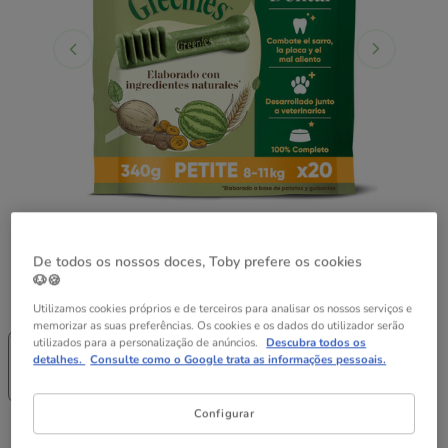
De todos os nossos doces, Toby prefere os cookies
🐶🍪
Quantidades:
20 sticks
Utilizamos cookies próprios e de terceiros para analisar os nossos serviços e
memorizar as suas preferências. Os cookies e os dados do utilizador serão
Sem Stock
Sem Stock
utilizados para a personalização de anúncios.
Descubra todos os
10 sticks
20 sticks
detalhes.
Consulte como o Google trata as informações pessoais.
10.99€
21.79€
(64.65€ / kg)
(64.09€ / kg)
Configurar
21.79€
Preço 21.79€, 64.09 EUR por kg
(64.09€ / kg)