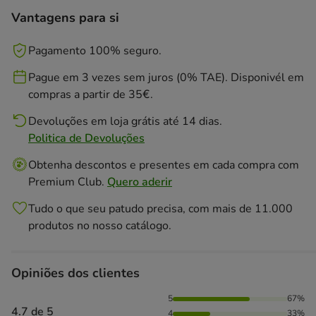
Vantagens para si
Pagamento 100% seguro.
Pague em 3 vezes sem juros (0% TAE). Disponivél em
compras a partir de 35€.
Devoluções em loja grátis até 14 dias.
Politica de Devoluções
Obtenha descontos e presentes em cada compra com
Premium Club.
Quero aderir
Tudo o que seu patudo precisa, com mais de 11.000
produtos no nosso catálogo.
Opiniões dos clientes
67% das pessoas avaliaram com 5 estrelas, 33% das pessoa
5
67%
4.7 de 5
4
33%