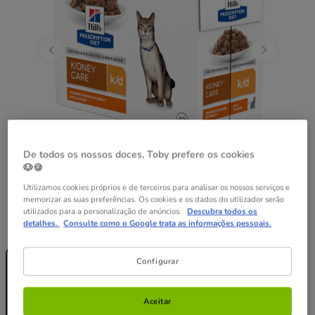
De todos os nossos doces, Toby prefere os cookies
🐶🍪
Utilizamos cookies próprios e de terceiros para analisar os nossos serviços e
memorizar as suas preferências. Os cookies e os dados do utilizador serão
utilizados para a personalização de anúncios.
Descubra todos os
detalhes.
Consulte como o Google trata as informações pessoais.
Peso:
12 saquetas x 85 g
Sem Stock
Sem Stock
Sem Stock
12 saquetas x
24 saquetas x
48 saquetas x
Configurar
85 g
85 g
85 g
48.38€
96.76€
24.19€
44.99€
88.05€
Aceitar
(23.72€ / kg)
(22.05€ / kg)
(21.58€ / kg)