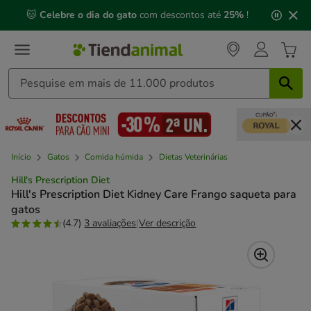
2
🐱
Celebre o dia do gato
com descontos até
25%
!
de
3,
mensagem,
Início
Gatos
Comida húmida
Dietas Veterinárias
Hill's Prescription Diet
Hill's Prescription Diet Kidney Care Frango saqueta para
gatos
(4.7)
3 avaliações
|
Ver descrição