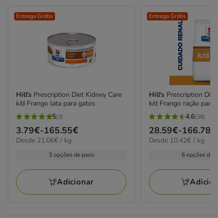
Entrega Grátis
Entrega Grátis
Hill's
Prescription Diet Kidney Care
Hill's
Prescription Die
k/d Frango lata para gatos
k/d Frango ração para 
5
4.6
(2)
(38)
5
4.6
Preço
3.79€
-
165.55€
Preço
28.59€
-
166.78€
estrelas
estrelas
21.06€
10.42€
Desde 21.06€ / kg
Desde 10.42€ / kg
de
de
com
com
por
por
3.79€
28.59€
3 opções de peso
6 opções de 
2
38
KG
kg
a
a
avaliações
avaliações
165.55€
166.78€
Adicionar
Adicio