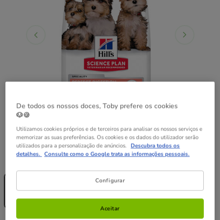
De todos os nossos doces, Toby prefere os cookies
🐶🍪
Utilizamos cookies próprios e de terceiros para analisar os nossos serviços e
memorizar as suas preferências. Os cookies e os dados do utilizador serão
utilizados para a personalização de anúncios.
Descubra todos os
detalhes.
Consulte como o Google trata as informações pessoais.
Peso:
1.5 kg
Sem Stock
Sem Stock
Configurar
1.5 kg
3 kg
17.69€
34.09€
(11.79€ / kg)
(11.36€ / kg)
Aceitar