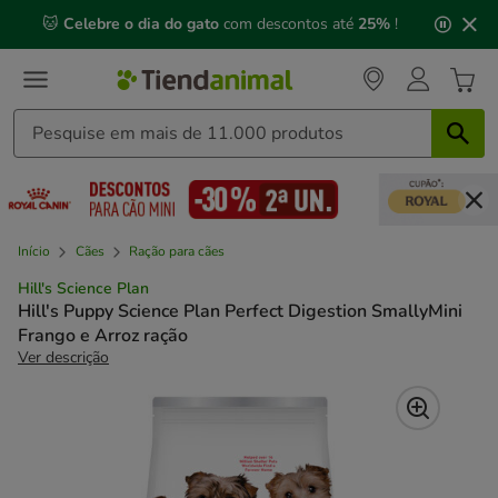
2
🐱
Celebre o dia do gato
com descontos até
25%
!
de
3,
mensagem,
Início
Cães
Ração para cães
Hill's Science Plan
Hill's Puppy Science Plan Perfect Digestion SmallyMini
Frango e Arroz ração
Ver descrição