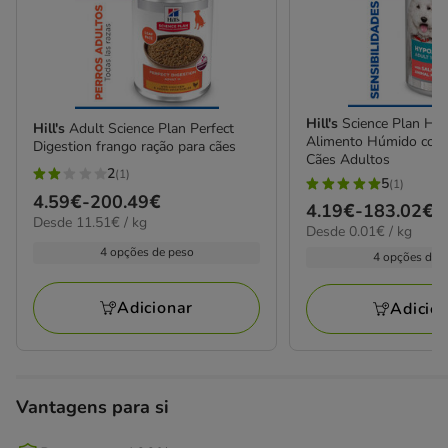
Hill's
Science Plan Hyp
Hill's
Adult Science Plan Perfect
Alimento Húmido com
Digestion frango ração para cães
Cães Adultos
2
(1)
2
5
(1)
5
Preço
4.59€
-
200.49€
estrelas
Preço
4.19€
-
183.02€
estrelas
11.51€
Desde 11.51€ / kg
de
0.01€
com
Desde 0.01€ / kg
de
por
com
4.59€
por
4 opções de peso
1
4.19€
kg
4 opções de 
1
kg
a
avaliações
a
avaliações
200.49€
183.02€
Adicionar
Adicio
Vantagens para si