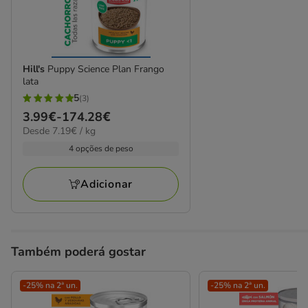
Hill's
Puppy Science Plan Frango
lata
5
(3)
5
Preço
3.99€
-
174.28€
estrelas
7.19€
Desde 7.19€ / kg
de
com
por
3.99€
4 opções de peso
3
kg
a
avaliações
174.28€
Adicionar
Também poderá gostar
-25% na 2ª un.
-25% na 2ª un.