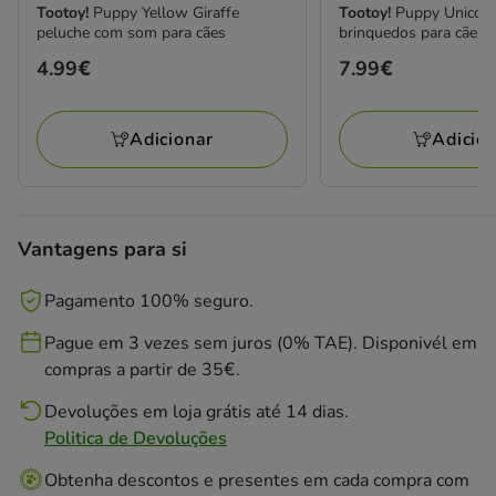
Tootoy!
Puppy Yellow Giraffe
Tootoy!
Puppy Unicorn
peluche com som para cães
brinquedos para cães
Preço
4.99€
Preço
7.99€
4.99€
7.99€
Adicionar
Adicio
Vantagens para si
Pagamento 100% seguro.
Pague em 3 vezes sem juros (0% TAE). Disponivél em
compras a partir de 35€.
Devoluções em loja grátis até 14 dias.
Politica de Devoluções
Obtenha descontos e presentes em cada compra com