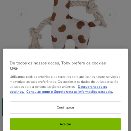
De todos os nossos doces, Toby prefere os cookies
🐶🍪
Utilizamos cookies próprios e de terceiros para analisar os nossos serviços e
memorizar as suas preferências. Os cookies e os dados do utilizador serão
utilizados para a personalização de anúncios.
Descubra todos os
Quantidades:
1 ud.
detalhes.
Consulte como o Google trata as informações pessoais.
-40% na 2ª
un.
1 ud.
Configurar
5.99€
Aceitar
5.99€
Preço 5.99€