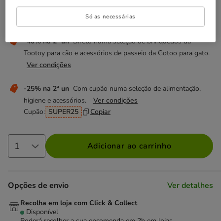
Só as necessárias
Não perca estas promoções!
-40% na 2ª un
Direto numa seleção de brinquedos da
Tootoy para cão e acessórios de passeio da Gotoo para gato.
Ver condições
-25% na 2ª un
Com cupão numa seleção de alimentação,
higiene e acessórios.
Ver condições
Cupão:
SUPER25
Copiar
Adicionar ao carrinho
Opções de envio
Ver detalhes
Recolha em loja com Click & Collect
Disponível
Poderá recolher a sua encomenda em 2h em lojas