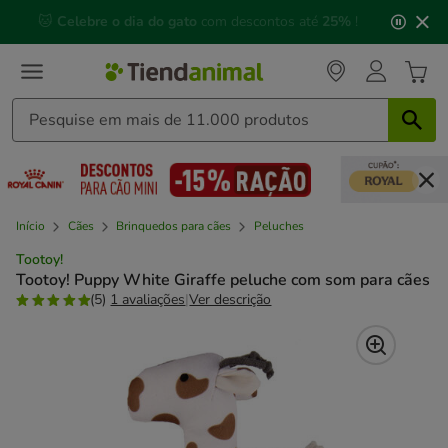
2
🐱
Celebre o dia do gato
com descontos até
25%
!
de
3,
mensagem,
Início
Cães
Brinquedos para cães
Peluches
Tootoy!
Tootoy! Puppy White Giraffe peluche com som para cães
(5)
1 avaliações
|
Ver descrição