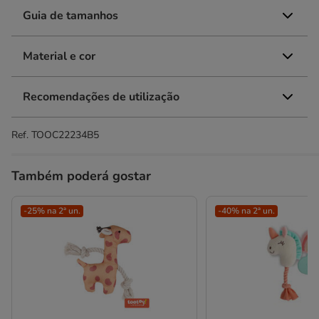
Guia de tamanhos
Material e cor
Recomendações de utilização
Ref.
TOOC22234B5
Também poderá gostar
-25% na 2ª un.
-40% na 2ª un.