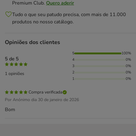
Premium Club.
Quero aderir
Tudo o que seu patudo precisa, com mais de 11.000
produtos no nosso catálogo.
Opiniões dos clientes
100% das pessoas avaliaram com 5 estrelas,
5
100%
5 de 5
4
0%
3
0%
2
0%
1 opiniões
1
0%
Compra verificada
Por Anónimo dia 30 de janeiro de 2026
Bom