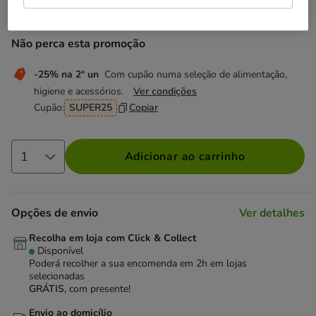
12.99€
Preço 12.99€
Não perca esta promoção
-25% na 2ª un
Com cupão numa seleção de alimentação,
higiene e acessórios.
Ver condições
Cupão:
SUPER25
Copiar
Adicionar ao carrinho
Opções de envio
Ver detalhes
Recolha em loja com Click & Collect
Disponível
Poderá recolher a sua encomenda em 2h em lojas
selecionadas
GRÁTIS,
com presente!
Envio ao domicílio