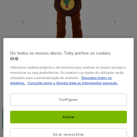
De todos os nossos doces, Toby prefere os cookies
🐶🍪
Utilizamos cookies próprios e de terceiros para analisar os nossos serviços e
memorizar as suas preferências. Os cookies e os dados do utilizador serão
utilizados para a personalização de anúncios.
Descubra todos os
detalhes.
Consulte como o Google trata as informações pessoais.
Quantidades:
1 ud.
Configurar
-25% na 2ª
un.
Aceitar
1 ud.
12.99€
Só as necessárias