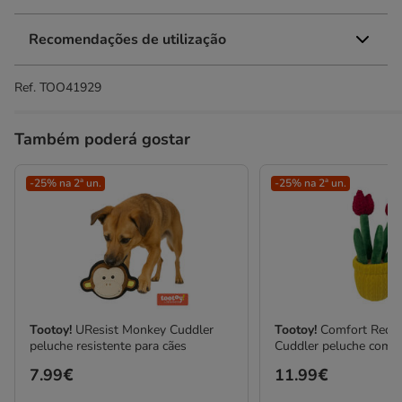
Recomendações de utilização
Ref.
TOO41929
Também poderá gostar
-25% na 2ª un.
-25% na 2ª un.
Tootoy!
UResist Monkey Cuddler
Tootoy!
Comfort Red T
peluche resistente para cães
Cuddler peluche com 
Preço
7.99€
Preço
11.99€
7.99€
11.99€