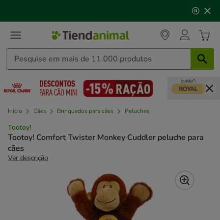
2
🐱
Celebre o dia do gato
com descontos até
25%
!
de
3,
mensagem,
Início
Cães
Brinquedos para cães
Peluches
Tootoy!
Tootoy! Comfort Twister Monkey Cuddler peluche para
cães
Ver descrição