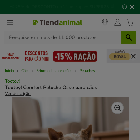
2
🐱
Celebre o dia do gato
com descontos até
25%
!
de
3,
mensagem,
Início
Cães
Brinquedos para cães
Peluches
Tootoy!
Tootoy! Comfort Peluche Osso para cães
Ver descrição