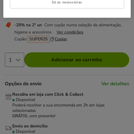
Só as necessárias
Não perca esta promoção
-25% na 2ª un
Com cupão numa seleção de alimentação,
higiene e acessórios.
Ver condições
Cupão:
SUPER25
Copiar
Adicionar ao carrinho
Opções de envio
Ver detalhes
Recolha em loja com Click & Collect
Disponível
Poderá recolher a sua encomenda em 2h em lojas
selecionadas
GRÁTIS,
com presente!
Envio ao domicílio
Disponível