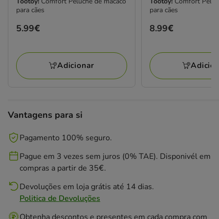
Tootoy!
Comfort Peluche de macaco
Tootoy!
Comfort Peluc
para cães
para cães
Preço
5.99€
Preço
8.99€
5.99€
8.99€
Adicionar
Adicio
Vantagens para si
Pagamento 100% seguro.
Pague em 3 vezes sem juros (0% TAE). Disponivél em
compras a partir de 35€.
Devoluções em loja grátis até 14 dias.
Politica de Devoluções
Obtenha descontos e presentes em cada compra com