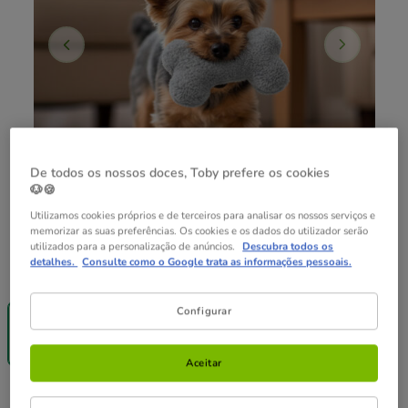
De todos os nossos doces, Toby prefere os cookies
🐶🍪
Utilizamos cookies próprios e de terceiros para analisar os nossos serviços e
memorizar as suas preferências. Os cookies e os dados do utilizador serão
utilizados para a personalização de anúncios.
Descubra todos os
detalhes.
Consulte como o Google trata as informações pessoais.
Composição:
1 ud.
-25% na 2ª
Configurar
un.
1 ud.
4.99€
Aceitar
4.99€
Preço 4.99€