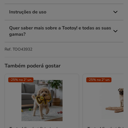
Instruções de uso
Quer saber mais sobre a Tootoy! e todas as suas
gamas?
Ref.
TOO43932
Também poderá gostar
-25% na 2ª un.
-25% na 2ª un.