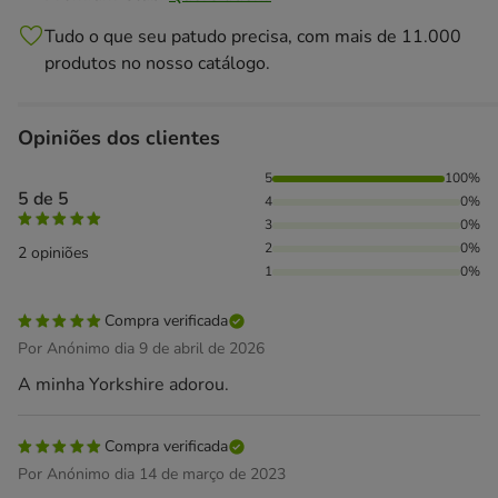
Tudo o que seu patudo precisa, com mais de 11.000
produtos no nosso catálogo.
Opiniões dos clientes
100% das pessoas avaliaram com 5 estrelas,
5
100%
5 de 5
4
0%
3
0%
2
0%
2 opiniões
1
0%
Compra verificada
Por Anónimo dia 9 de abril de 2026
A minha Yorkshire adorou.
Compra verificada
Por Anónimo dia 14 de março de 2023