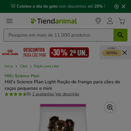
2
🐱
Celebre o dia do gato
com descontos até
25%
!
de
3,
mensagem,
Início
Cães
Ração para cães
Hill's Science Plan
Hill's Science Plan Light Ração de frango para cães de
raças pequenas e mini
(5)
2 avaliações
|
Ver descrição