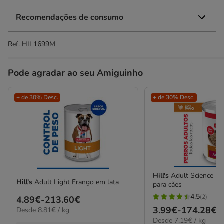
Recomendações de consumo
Ref.
HIL1699M
Pode agradar ao seu Amiguinho
+ de 30% Desc.
+ de 30% Desc.
Hill's
Adult Science Pl
Hill's
Adult Light Frango em lata
para cães
4.5
(2)
Preço
4.89€
-
213.60€
4.5
Preço
3.99€
-
174.28€
8.81€
Desde 8.81€ / kg
de
estrelas
por
7.19€
Desde 7.19€ / kg
de
4.89€