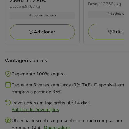
Preço
2.69€
-
117.50€
10.76€
Desde 10.76€ / kg
de
8.97€
Desde 8.97€ / kg
de
por
2.69€
por
2.69€
KG
4 opções de 
4 opções de peso
kg
a
a
117.50€
117.50€
Adicio
Adicionar
Vantagens para si
Pagamento 100% seguro.
Pague em 3 vezes sem juros (0% TAE). Disponivél em
compras a partir de 35€.
Devoluções em loja grátis até 14 dias.
Politica de Devoluções
Obtenha descontos e presentes em cada compra com
Premium Club.
Quero aderir