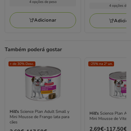
com
kg
4 opções de peso
por
3.99€
4 opções de 
a
2
kg
a
213.60€
avaliações
174.28€
Adicionar
Adicio
Também poderá gostar
+ de 30% Desc.
-25% na 2ª un.
Hill's
Science Plan Adult Small y
Hill's
Science Plan Adu
Mini Mousse de Frango lata para
Mini Mousse de Vitela 
cães
Preço
2.69€
-
117.50€