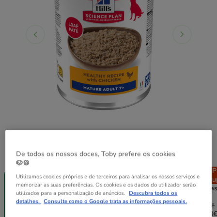
De todos os nossos doces, Toby prefere os cookies
Peso:
370 g
🐶🍪
-25% na 2ª
Pack
+ de 30%
P
Utilizamos cookies próprios e de terceiros para analisar os nossos serviços e
un.
Poupança
Desc.
Pou
memorizar as suas preferências. Os cookies e os dados do utilizador serão
370 g
12 latas x 370
24 latas x 370
48 lata
utilizados para a personalização de anúncios.
Descubra todos os
g
g
g
detalhes.
Consulte como o Google trata as informações pessoais.
47.88€
95.76€
191.52€
3.99€
46.44€
63.84€
174.28