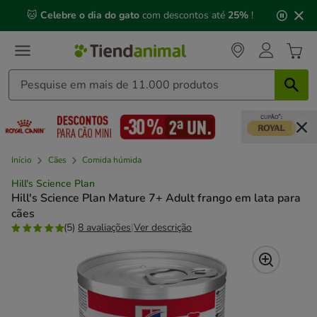
2
🐱
Celebre o dia do gato
com descontos até
25%
!
de
3,
mensagem,
Início
Cães
Comida húmida
Hill's Science Plan
Hill's Science Plan Mature 7+ Adult frango em lata para
cães
(5)
8 avaliações
|
Ver descrição