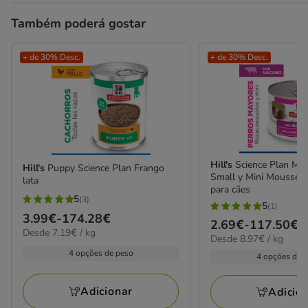
Também poderá gostar
+ de 30% Desc.
+ de 30% Desc.
Hill's
Science Plan Mat
Hill's
Puppy Science Plan Frango
Small y Mini Mousse de
lata
para cães
5
(3)
5
5
(1)
5
Preço
3.99€
-
174.28€
estrelas
Preço
2.69€
-
117.50€
estrelas
7.19€
Desde 7.19€ / kg
de
8.97€
com
Desde 8.97€ / kg
de
por
com
3.99€
por
4 opções de peso
3
2.69€
kg
4 opções de 
1
kg
a
avaliações
a
avaliações
174.28€
117.50€
Adicionar
Adicio