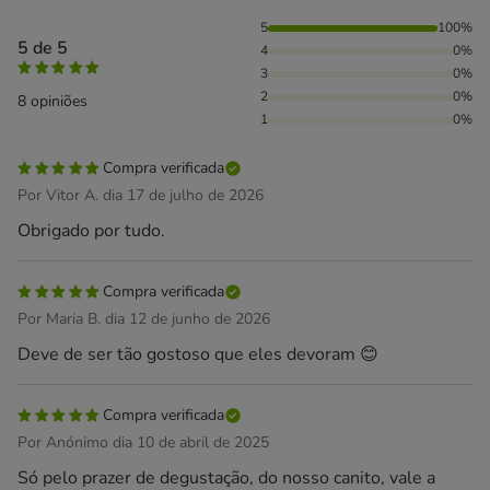
100% das pessoas avaliaram com 5 estrelas,
5
100%
5 de 5
4
0%
3
0%
2
0%
8 opiniões
1
0%
Compra verificada
Por Vitor A. dia 17 de julho de 2026
Obrigado por tudo.
Compra verificada
Por Maria B. dia 12 de junho de 2026
Deve de ser tão gostoso que eles devoram 😊
Compra verificada
Por Anónimo dia 10 de abril de 2025
Só pelo prazer de degustação, do nosso canito, vale a