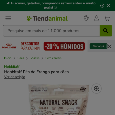
2
🌊
Piscinas, gelados, brinquedos refrescantes e muito
de
mais!
🌞
3,
mensagem,
Início
Cães
Snacks
Sem cereais
Hobbitalf
Hobbitalf Pés de Frango para cães
Ver descrição