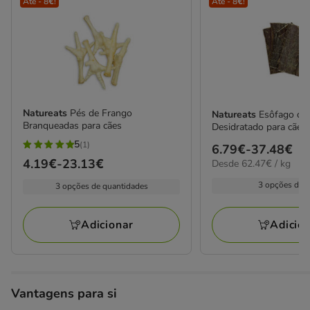
Até - 8€!
Até - 8€!
Natureats
Pés de Frango
Natureats
Esôfago de
Branqueadas para cães
Desidratado para cães
5
(1)
Preço
6.79€
-
37.48€
5
Preço
4.19€
-
23.13€
62.47€
Desde 62.47€ / kg
de
estrelas
por
de
6.79€
com
3 opções de 
3 opções de quantidades
kg
4.19€
a
1
a
37.48€
avaliações
Adicio
Adicionar
23.13€
Vantagens para si