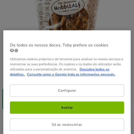
De todos os nossos doces, Toby prefere os cookies
🐶🍪
Utilizamos cookies próprios e de terceiros para analisar os nossos serviços e
memorizar as suas preferências. Os cookies e os dados do utilizador serão
utilizados para a personalização de anúncios.
Descubra todos os
detalhes.
Consulte como o Google trata as informações pessoais.
Peso:
250 g
Até - 8€!
Configurar
250 g
11.49€
(45.96€ / kg)
Aceitar
11.49€
Preço 11.49€, 45.96 EUR por kg
(45.96€ / kg)
Só as necessárias