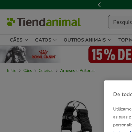
2
de
3,
mensagem,
CÃES
GATOS
OUTROS ANIMAIS
TOP 
Início
Cães
Coleiras
Arneses e Peitorais
De todo
Utilizamo
as suas p
personali