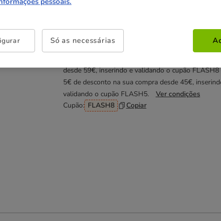
24.99€
24.99€
24.99€
informações pessoais.
Não perca esta promoção
Só as necessárias
Ac
igurar
Até - 8€!
Obtenha 8€ de desconto na sua compra
desde 59€, inserindo e validando o cupão FLASH8
5€ de desconto na sua compra desde 45€, inserind
validando o cupão FLASH5.
Ver condições
Cupão:
FLASH8
Copiar