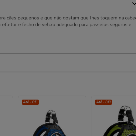
 para cães pequenos e que não gostam que lhes toquem na cabe
refletor e fecho de velcro adequado para passeios seguros e
Até - 8€!
Até - 8€!