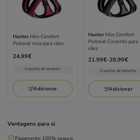
Hunter
Hilo Comfort
Hunter
Hilo Comfort
Peitoral Cinzento para
Peitoral rosa para cães
cães
Preço
24.99€
Preço
21.99€
-
28.99€
24.99€
de
4 opções de tamanho
8 opções de tamanho
21.99€
a
Adicionar
Adicionar
28.99€
Vantagens para si
Pagamento 100% seguro.