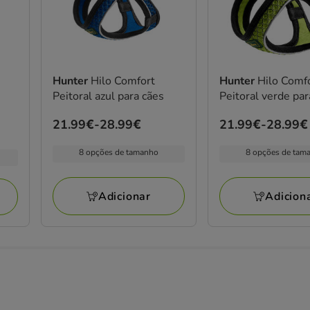
Hunter
Hilo Comfort
Hunter
Hilo Comf
Peitoral azul para cães
Peitoral verde par
Preço
21.99€
-
28.99€
Preço
21.99€
-
28.99€
de
de
8 opções de tamanho
8 opções de tam
21.99€
21.99€
a
a
28.99€
28.99€
Adicionar
Adicion