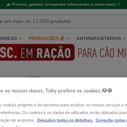
🌊
Piscinas, gelados, brinquedos refrescantes e muito mais!
🌞
MARCAS
PROMOÇÕES 💰
ANTIPARASITÁRIOS
Hunter
Hunter Hilo Comfort Peitoral Rosa velho
para cães
s os nossos doces, Toby prefere os cookies 🐶🍪
Ver descrição
s cookies próprios e de terceiros para analisar os nossos serviços e
Guia de tama
Tamanho:
XS
referências. Os cookies e os dados do utilizador serão utilizados par
Até - 8€!
Até - 8€!
Até - 8€!
zação de anúncios.
Descubra todos os detalhes.
Consulte como 
XS
XS - S
S