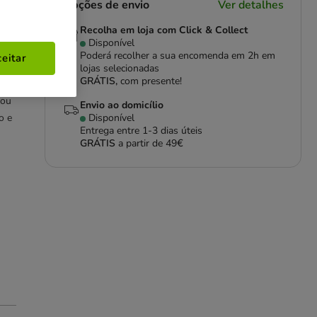
Opções de envio
Ver detalhes
Recolha em loja com Click & Collect
Disponível
Poderá recolher a sua encomenda em 2h em
eitar
lojas selecionadas
GRÁTIS,
com presente!
 ou
Envio ao domicílio
o e
Disponível
Entrega entre
1-3 dias úteis
GRÁTIS
a partir de 49€