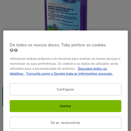
De todos os nossos doces, Toby prefere os cookies
🐶🍪
Utilizamos cookies próprios e de terceiros para analisar os nossos serviços e
memorizar as suas preferências. Os cookies e os dados do utilizador serão
utilizados para a personalização de anúncios.
Descubra todos os
detalhes.
Consulte como o Google trata as informações pessoais.
Peso:
500 ml
Até - 8€!
Configurar
500 ml
29.49€
(58.98€ / l)
Aceitar
29.49€
Preço 29.49€, 58.98 EUR por l
(58.98€ / l)
Só as necessárias