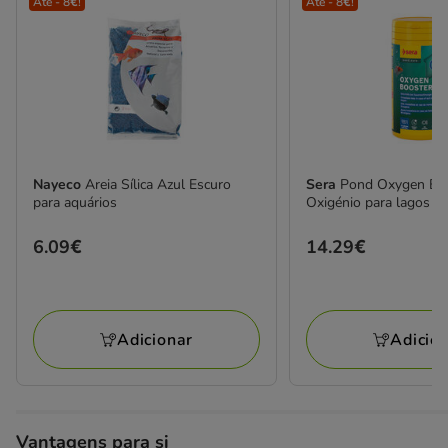
Até - 8€!
Até - 8€!
Nayeco
Areia Sílica Azul Escuro
Sera
Pond Oxygen Bo
para aquários
Oxigénio para lagos
Preço
6.09€
Preço
14.29€
6.09€
14.29€
Adicionar
Adicio
Vantagens para si