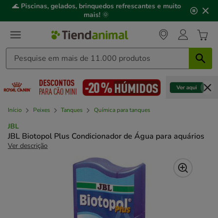
2
🌊
Piscinas, gelados, brinquedos refrescantes e muito
de
mais!
🌞
3,
mensagem,
Início
Peixes
Tanques
Química para tanques
JBL
JBL Biotopol Plus Condicionador de Água para aquários
Ver descrição