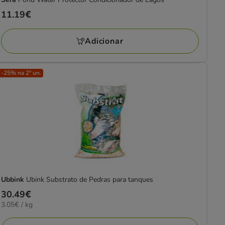
Preço
11.19€
11.19€
Adicionar
-25% na 2ª un.
Ubbink
Ubink Substrato de Pedras para tanques
Preço
30.49€
3.05€
3.05€ / kg
30.49€
por
kg