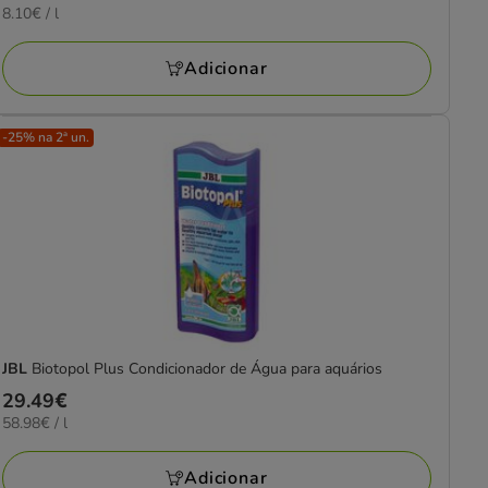
8.10€
8.10€ / l
24.29€
por
L
Adicionar
-25% na 2ª un.
JBL
Biotopol Plus Condicionador de Água para aquários
Preço
29.49€
58.98€
58.98€ / l
29.49€
por
L
Adicionar