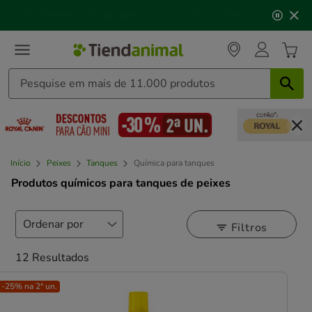
3
📅 Compre até às
13h00
e receba a sua encomenda no
de
próximo dia útil
⏰
3,
mensagem,
Início
Peixes
Tanques
Química para tanques
Produtos químicos para tanques de peixes
Filtros
12 Resultados
-25% na 2ª un.