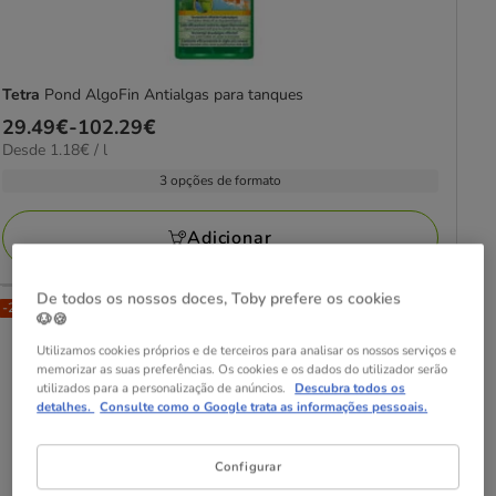
Tetra
Pond AlgoFin Antialgas para tanques
Preço
29.49€
-
102.29€
1.18€
Desde 1.18€ / l
de
por
29.49€
3 opções de formato
L
a
102.29€
Adicionar
De todos os nossos doces, Toby prefere os cookies
-25% na 2ª un.
🐶🍪
Utilizamos cookies próprios e de terceiros para analisar os nossos serviços e
memorizar as suas preferências. Os cookies e os dados do utilizador serão
utilizados para a personalização de anúncios.
Descubra todos os
detalhes.
Consulte como o Google trata as informações pessoais.
Configurar