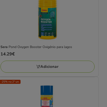
Sera
Pond Oxygen Booster Oxigénio para lagos
Preço
14.29€
14.29€
Adicionar
-25% na 2ª un.