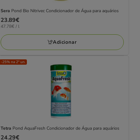
Sera
Pond Bio Nitrivec Condicionador de Água para aquários
Preço
23.89€
47.78€
47.78€ / l
23.89€
por
L
Adicionar
-25% na 2ª un.
Tetra
Pond AquaFresh Condicionador de Água para aquários
Preço
24.29€