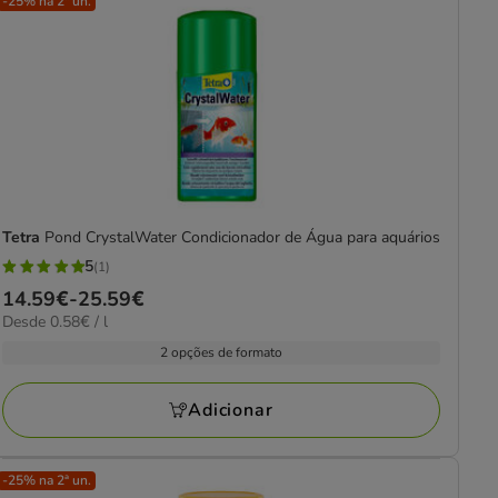
-25% na 2ª un.
Tetra
Pond CrystalWater Condicionador de Água para aquários
5
(1)
5
Preço
14.59€
-
25.59€
estrelas
0.58€
Desde 0.58€ / l
de
com
por
14.59€
2 opções de formato
1
L
a
avaliações
25.59€
Adicionar
-25% na 2ª un.