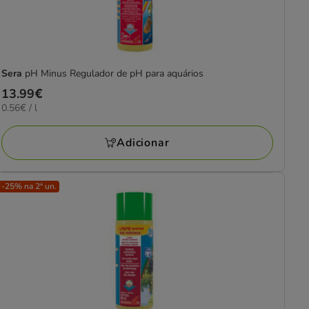
Sera
pH Minus Regulador de pH para aquários
Preço
13.99€
0.56€
0.56€ / l
13.99€
por
L
Adicionar
-25% na 2ª un.