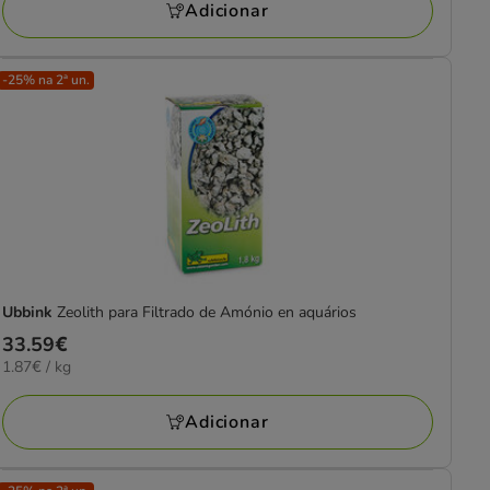
Adicionar
-25% na 2ª un.
Ubbink
Zeolith para Filtrado de Amónio en aquários
Preço
33.59€
1.87€
1.87€ / kg
33.59€
por
kg
Adicionar