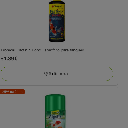
Tropical
Bactinin Pond Específico para tanques
Preço
31.89€
31.89€
Adicionar
-25% na 2ª un.