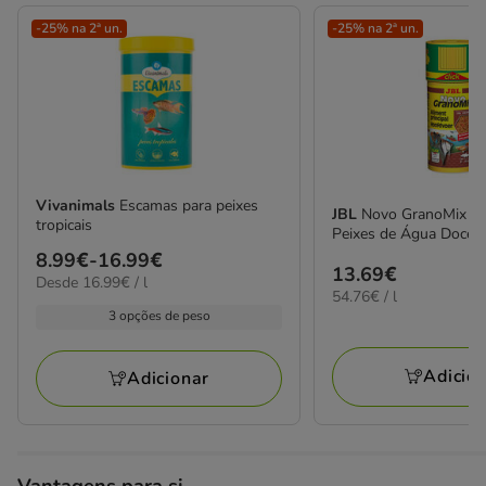
-25% na 2ª un.
-25% na 2ª un.
Vivanimals
Escamas para peixes
JBL
Novo GranoMix Gr
tropicais
Peixes de Água Doce
Preço
8.99€
-
16.99€
Preço
13.69€
16.99€
Desde 16.99€ / l
de
54.76€
54.76€ / l
13.69€
por
8.99€
por
3 opções de peso
L
L
a
16.99€
Adicio
Adicionar