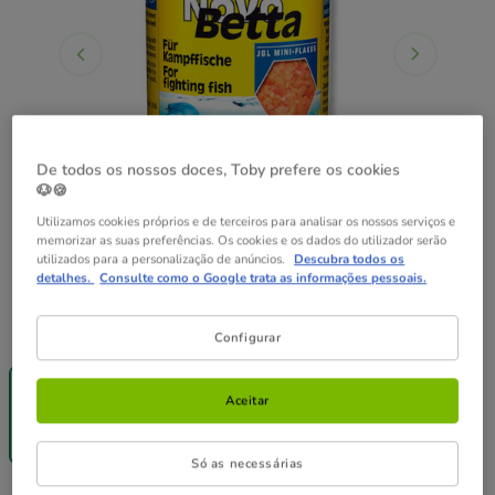
De todos os nossos doces, Toby prefere os cookies
🐶🍪
Utilizamos cookies próprios e de terceiros para analisar os nossos serviços e
memorizar as suas preferências. Os cookies e os dados do utilizador serão
utilizados para a personalização de anúncios.
Descubra todos os
detalhes.
Consulte como o Google trata as informações pessoais.
Formato:
100 ml
Configurar
-25% na 2ª
un.
Aceitar
100 ml
10.59€
(105.90€ / l)
Só as necessárias