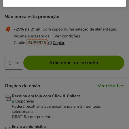
10.59€
Preço 10.59€, 105.90 EUR por l
(105.90€ / l)
Não perca esta promoção
-25% na 2ª un
Com cupão numa seleção de alimentação,
higiene e acessórios.
Ver condições
Cupão:
SUPER25
Copiar
Adicionar ao carrinho
Opções de envio
Ver detalhes
Recolha em loja com Click & Collect
Disponível
Poderá recolher a sua encomenda em 2h em lojas
selecionadas
GRÁTIS,
com presente!
Envio ao domicílio