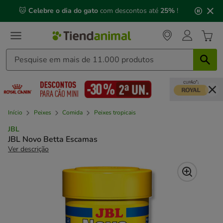
2
🐱
Celebre o dia do gato
com descontos até
25%
!
de
3,
mensagem,
Início
Peixes
Comida
Peixes tropicais
JBL
JBL Novo Betta Escamas
Ver descrição