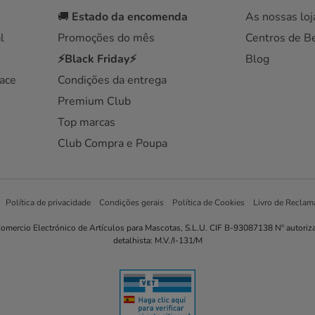
🚚
Estado da encomenda
As nossas loj
l
Promoções do mês
Centros de B
⚡Black Friday⚡
Blog
ace
Condições da entrega
Premium Club
Top marcas
Club Compra e Poupa
Política de privacidade
Condições gerais
Política de Cookies
Livro de Reclam
omercio Electrónico de Artículos para Mascotas, S.L.U. CIF B-93087138 Nº autoriz
detalhista: M.V./I-131/M