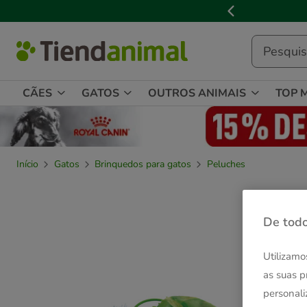
2
de
3,
mensagem,
CÃES
GATOS
OUTROS ANIMAIS
TOP 
Início
Gatos
Brinquedos para gatos
Peluches
De todo
Utilizamo
as suas p
personali