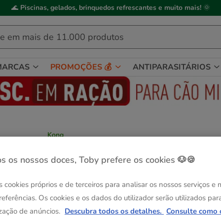
🌊
Piscinas, gelados, brinquedos refrescantes e muito mais!
🌞
MARCAS
PROMOÇÕES 💰
ANTIPARASITÁRIOS
Kong
Kong Flingaroo Lagarta de peluche para
gatos
s os nossos doces, Toby prefere os cookies 🐶🍪
Ver descrição
s cookies próprios e de terceiros para analisar os nossos serviços e
Formato:
1 ud.
referências. Os cookies e os dados do utilizador serão utilizados par
Entrega Grátis
zação de anúncios.
Descubra todos os detalhes.
Consulte como 
1 ud.