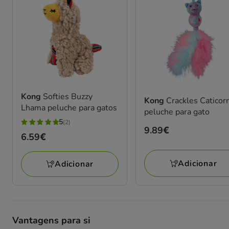
Kong
Softies Buzzy
Kong
Crackles Caticor
Lhama peluche para gatos
peluche para gato
5
(2)
5
Preço
9.89€
Preço
6.59€
estrelas
9.89€
6.59€
com
Adicionar
Adicionar
2
avaliações
Vantagens para si