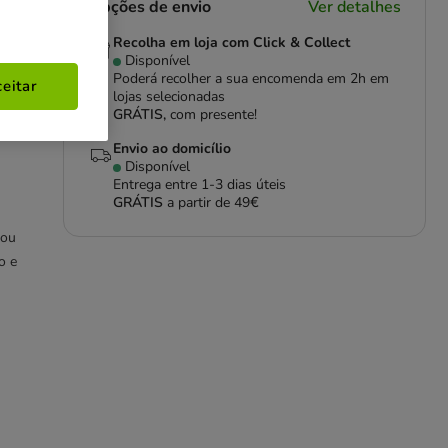
Opções de envio
Ver detalhes
Recolha em loja com Click & Collect
Disponível
Poderá recolher a sua encomenda em 2h em
eitar
lojas selecionadas
GRÁTIS,
com presente!
ra
Envio ao domicílio
Disponível
Entrega entre
1-3 dias úteis
GRÁTIS
a partir de 49€
 ou
o e