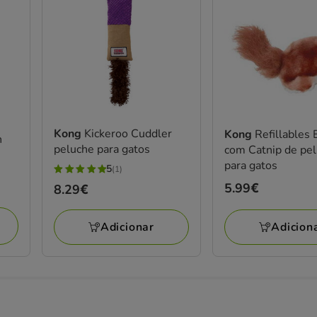
Kong
Kickeroo Cuddler
Kong
Refillables 
n
peluche para gatos
com Catnip de pe
para gatos
5
(1)
5
Preço
5.99€
Preço
8.29€
estrelas
5.99€
8.29€
com
Adicion
Adicionar
1
avaliações