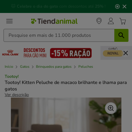
2
🐱
Celebre o dia do gato
com descontos até
25%
!
de
3,
mensagem,
Início
Gatos
Brinquedos para gatos
Peluches
Tootoy!
Tootoy! Kitten Peluche de macaco brilhante e lhama para
gatos
Ver descrição