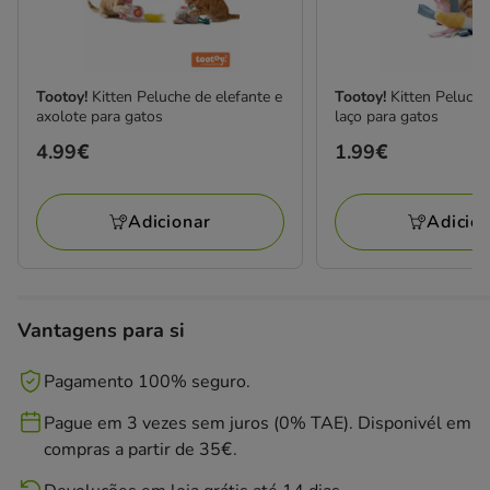
Tootoy!
Kitten Peluche de elefante e
Tootoy!
Kitten Peluch
axolote para gatos
laço para gatos
Preço
4.99€
Preço
1.99€
4.99€
1.99€
Adicionar
Adicio
Vantagens para si
Pagamento 100% seguro.
Pague em 3 vezes sem juros (0% TAE). Disponivél em
compras a partir de 35€.