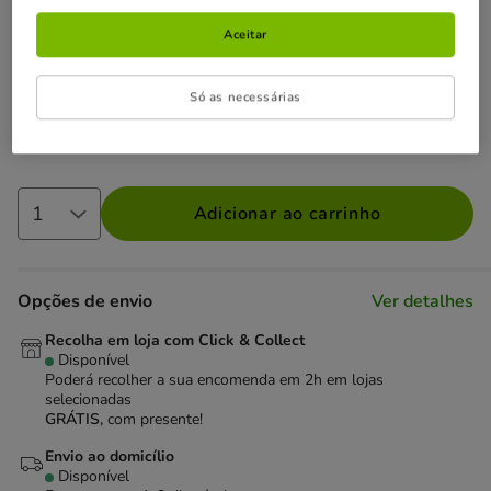
Até - 8€!
Obtenha 8€ de desconto na sua compra desde
Aceitar
59€, inserindo e validando o cupão FLASH8 ou 5€ de
desconto na sua compra desde 45€, inserindo e validando o
Só as necessárias
cupão FLASH5.
Ver condições
Cupão:
FLASH8
Copiar
Adicionar ao carrinho
Opções de envio
Ver detalhes
Recolha em loja com Click & Collect
Disponível
Poderá recolher a sua encomenda em 2h em lojas
selecionadas
GRÁTIS,
com presente!
Envio ao domicílio
Disponível