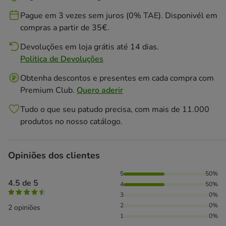
Pague em 3 vezes sem juros (0% TAE). Disponivél em
compras a partir de 35€.
Devoluções em loja grátis até 14 dias.
Politica de Devoluções
Obtenha descontos e presentes em cada compra com
Premium Club.
Quero aderir
Tudo o que seu patudo precisa, com mais de 11.000
produtos no nosso catálogo.
Opiniões dos clientes
50% das pessoas avaliaram com 5 estrelas, 50% das pessoa
5
50%
4.5 de 5
4
50%
3
0%
2
0%
2 opiniões
1
0%