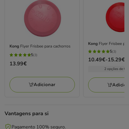
Kong
Flyer Frisbee pa
Kong
Flyer Frisbee para cachorros
5
(3)
5
5
(3)
5
Preço
10.49€
-
15.29€
estrelas
Preço
13.99€
estrelas
de
com
2 opções de ta
13.99€
com
10.49€
3
3
a
avaliações
Adicionar
Adicio
avaliações
15.29€
Vantagens para si
Pagamento 100% seguro.