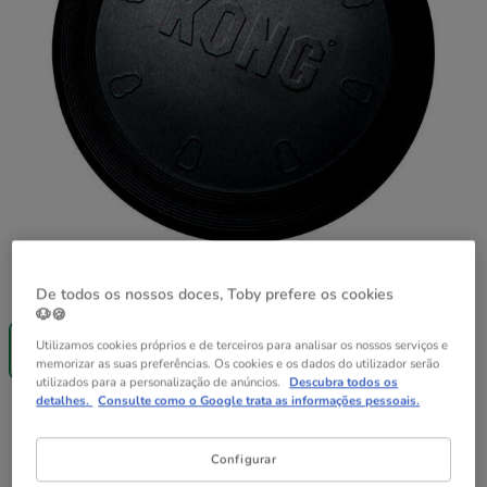
Guia de tamanhos
Tamanho:
L
De todos os nossos doces, Toby prefere os cookies
🐶🍪
Até - 8€!
L
Utilizamos cookies próprios e de terceiros para analisar os nossos serviços e
13.69€
memorizar as suas preferências. Os cookies e os dados do utilizador serão
utilizados para a personalização de anúncios.
Descubra todos os
detalhes.
Consulte como o Google trata as informações pessoais.
13.69€
Preço 13.69€
Configurar
Não perca esta promoção