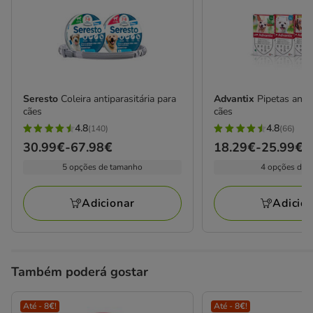
Seresto
Coleira antiparasitária para
Advantix
Pipetas anti
cães
cães
4.8
4.8
(140)
(66)
4.8
4.8
Preço
30.99€
-
67.98€
Preço
18.29€
-
25.99€
estrelas
estrelas
de
de
5 opções de tamanho
4 opções de 
com
com
30.99€
18.29€
140
66
a
a
avaliações
avaliações
Adicionar
Adicio
67.98€
25.99€
Também poderá gostar
Até - 8€!
Até - 8€!