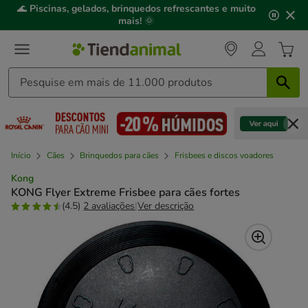
2
🌊
Piscinas, gelados, brinquedos refrescantes e muito
de
mais!
🌞
3,
mensagem,
Início
Cães
Brinquedos para cães
Frisbees e discos voadores
Kong
KONG Flyer Extreme Frisbee para cães fortes
(4.5)
2 avaliações
|
Ver descrição