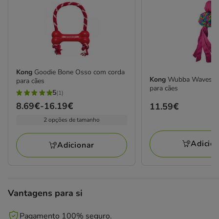
Kong
Goodie Bone Osso com corda
Kong
Wubba Waves m
para cães
para cães
5
(1)
5
Preço
8.69€
-
16.19€
Preço
11.59€
estrelas
de
11.59€
2 opções de tamanho
com
8.69€
1
a
Adicio
avaliações
Adicionar
16.19€
Vantagens para si
Pagamento 100% seguro.