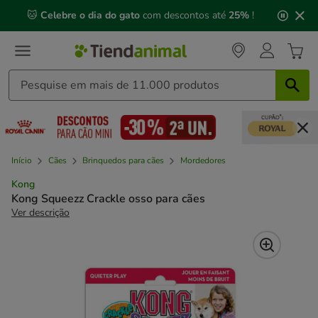
2
🐱
Celebre o dia do gato
com descontos até
25%
!
de
3,
mensagem,
Início
Cães
Brinquedos para cães
Mordedores
Kong
Kong Squeezz Crackle osso para cães
Ver descrição