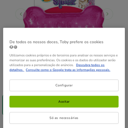
De todos os nossos doces, Toby prefere os cookies
🐶🍪
Utilizamos cookies próprios e de terceiros para analisar os nossos serviços e
memorizar as suas preferências. Os cookies e os dados do utilizador serão
utilizados para a personalização de anúncios.
Descubra todos os
detalhes.
Consulte como o Google trata as informações pessoais.
Guia de tamanhos
Tamanho:
M
Configurar
-25% na 2ª
un.
Aceitar
M
13.79€
Só as necessárias
13.79€
Preço 13.79€