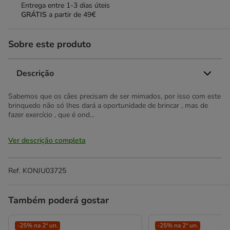
Entrega entre
1-3 dias úteis
GRÁTIS
a partir de 49€
Sobre este produto
Descrição
Sabemos que os cães precisam de ser mimados, por isso com este
brinquedo não só lhes dará a oportunidade de brincar , mas de
fazer exercício , que é ond...
Ver descrição completa
Ref.
KONJU03725
Também poderá gostar
-25% na 2ª un.
-25% na 2ª un.