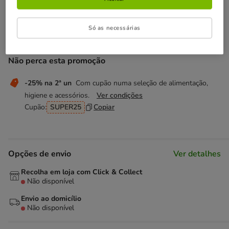
Temporariamente sem stock
Só as necessárias
Descubra produtos semelhantes
Não perca esta promoção
-25% na 2ª un
Com cupão numa seleção de alimentação,
higiene e acessórios.
Ver condições
Cupão:
SUPER25
Copiar
Opções de envio
Ver detalhes
Recolha em loja com Click & Collect
Não disponível
Envio ao domicílio
Não disponível