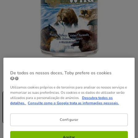
De todos os nossos doces, Toby prefere os cookies
🐶🍪
Peso:
390 g
Utilizamos cookies próprios e de terceiros para analisar os nossos serviços e
Sem Stock
Sem Stock
memorizar as suas preferências. Os cookies e os dados do utilizador serão
390 g
12 latas x 390
utilizados para a personalização de anúncios.
Descubra todos os
g
detalhes.
Consulte como o Google trata as informações pessoais.
41.88€
3.49€
41.04€
(8.95€ / kg)
(8.77€ / kg)
Configurar
3.49€
Preço 3.49€, 8.95 EUR por kg
(8.95€ / kg)
Aceitar