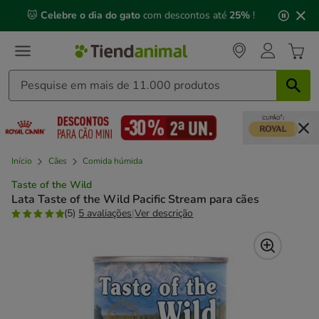
2
🐱
Celebre o dia do gato
com descontos até
25%
!
de
3,
mensagem,
Início
Cães
Comida húmida
Taste of the Wild
Lata Taste of the Wild Pacific Stream para cães
(5)
5 avaliações
|
Ver descrição