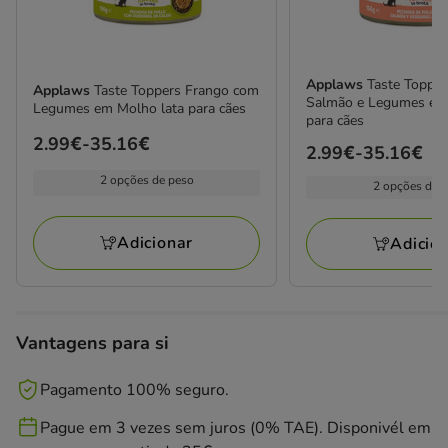
Applaws
Taste Toppe
Applaws
Taste Toppers Frango com
Salmão e Legumes em
Legumes em Molho lata para cães
para cães
Preço
2.99€
-
35.16€
Preço
2.99€
-
35.16€
de
de
2 opções de peso
2 opções de 
2.99€
2.99€
a
a
35.16€
Adicionar
Adicio
35.16€
Vantagens para si
Pagamento 100% seguro.
Pague em 3 vezes sem juros (0% TAE). Disponivél em