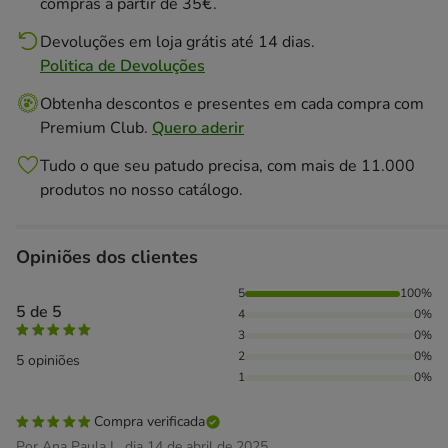
compras a partir de 35€.
Devoluções em loja grátis até 14 dias.
Politica de Devoluções
Obtenha descontos e presentes em cada compra com
Premium Club.
Quero aderir
Tudo o que seu patudo precisa, com mais de 11.000
produtos no nosso catálogo.
Opiniões dos clientes
100% das pessoas avaliaram com 5 estrelas,
5
100%
5 de 5
4
0%
3
0%
2
0%
5 opiniões
1
0%
Compra verificada
Por Ana Paula L. dia 14 de abril de 2025