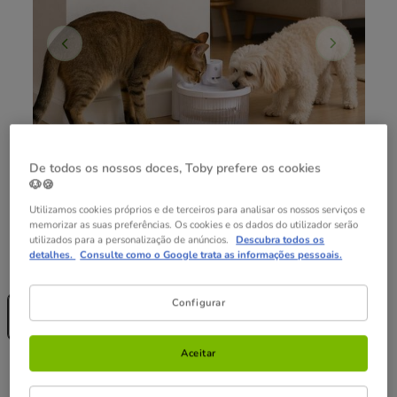
De todos os nossos doces, Toby prefere os cookies
🐶🍪
Utilizamos cookies próprios e de terceiros para analisar os nossos serviços e
memorizar as suas preferências. Os cookies e os dados do utilizador serão
utilizados para a personalização de anúncios.
Descubra todos os
detalhes.
Consulte como o Google trata as informações pessoais.
Capacidad:
2 L
Sem Stock
Configurar
2 L
29.99€
Aceitar
29.99€
Preço 29.99€