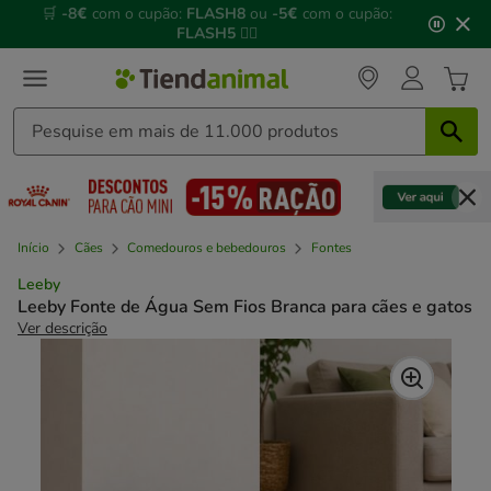
2
🌊
Piscinas, gelados, brinquedos refrescantes e muito
de
mais!
🌞
3,
mensagem,
Início
Cães
Comedouros e bebedouros
Fontes
Leeby
Leeby Fonte de Água Sem Fios Branca para cães e gatos
Ver descrição