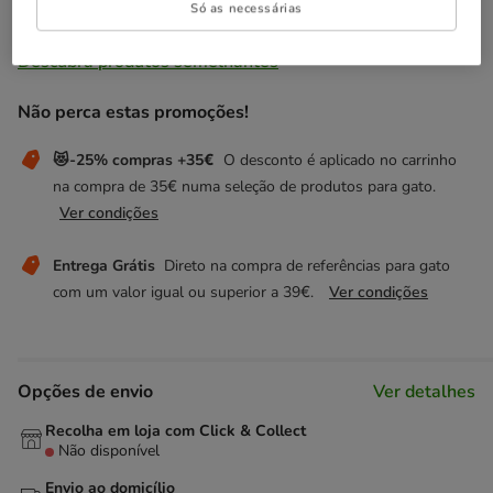
Só as necessárias
Temporariamente sem stock
Descubra produtos semelhantes
Não perca estas promoções!
😻-25% compras +35€
O desconto é aplicado no carrinho
na compra de 35€ numa seleção de produtos para gato.
Ver condições
Entrega Grátis
Direto na compra de referências para gato
com um valor igual ou superior a 39€.
Ver condições
Opções de envio
Ver detalhes
Recolha em loja com Click & Collect
Não disponível
Envio ao domicílio