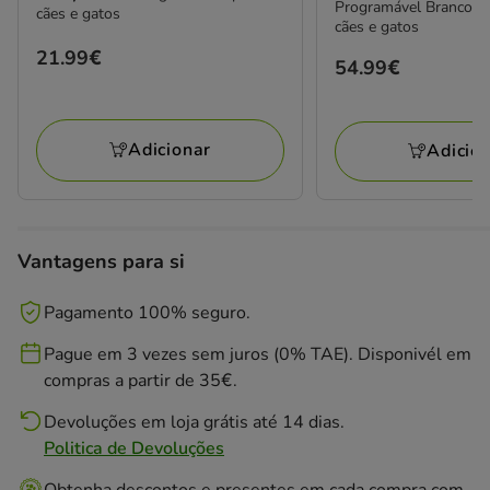
Programável Branco e 
cães e gatos
cães e gatos
Preço
21.99€
Preço
54.99€
21.99€
54.99€
Adicionar
Adicio
Vantagens para si
Pagamento 100% seguro.
Pague em 3 vezes sem juros (0% TAE). Disponivél em
compras a partir de 35€.
Devoluções em loja grátis até 14 dias.
Politica de Devoluções