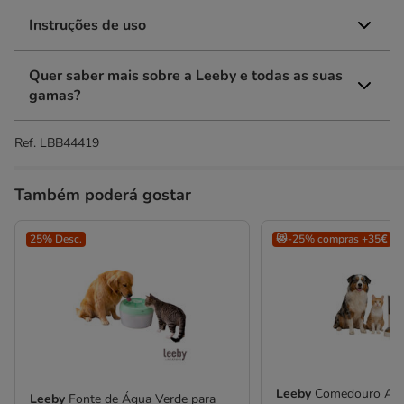
Instruções de uso
Quer saber mais sobre a Leeby e todas as suas
gamas?
Ref.
LBB44419
Também poderá gostar
25% Desc.
😻-25% compras +35€
Leeby
Comedouro Aut
Leeby
Fonte de Água Verde para