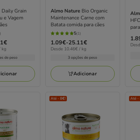
e
Daily Grain
Almo Nature
Bio Organic
Alm
au e Vagem
Maintenance Carne com
HFC 
Cães
Batata comida para cães
para
5
)
(1)
5
Pre
1.8
11€
Preço
1.09€
-
25.11€
estrelas
19.1
Desd
de
10.46€
 kg
Desde 10.46€ / kg
de
por
com
1.8
por
kg
1.09€
es de peso
3 opções de peso
1
kg
a
a
avaliações
43.
25.11€
icionar
Adicionar
Até - 8€!
Até -