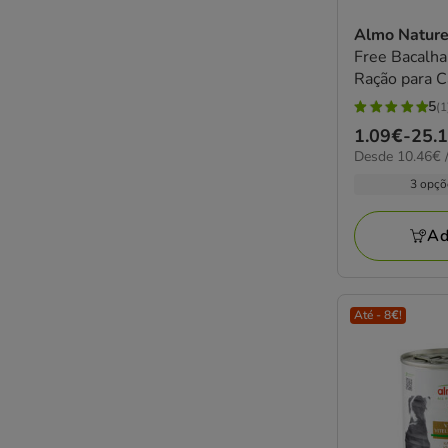
Almo Natur
Free Bacalh
Ração para 
5
(1
5
Preço
1.09€
-
25.
estrelas
10.46€
Desde 10.46€ /
de
com
por
1.09€
3 opçõ
1
kg
a
avaliações
25.11€
Ad
Até - 8€!