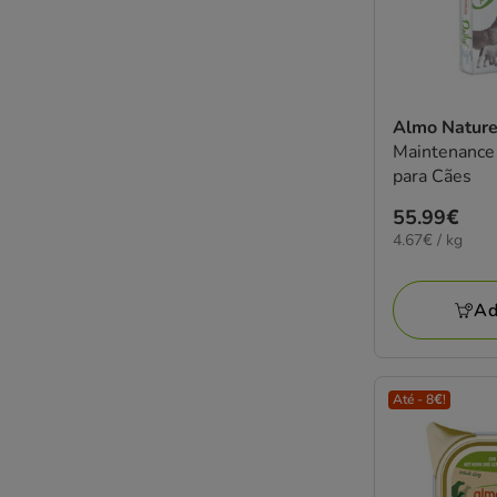
Almo Natur
Maintenance
para Cães
Preço
55.99€
4.67€
4.67€ / kg
55.99€
por
KG
Ad
Até - 8€!