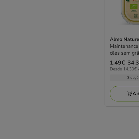
Almo Natur
Maintenance
cães sem grã
e vegetais
Preço
1.49€
-
34.
14.30€
Desde 14.30€ /
de
por
1.49€
3 opçõ
kg
a
34.33€
Ad