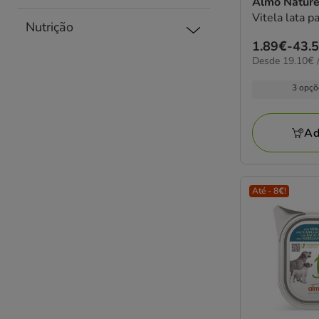
Almo Natur
Vitela lata p
Nutrição
Preço
1.89€
-
43.
19.10€
Desde 19.10€ /
de
por
1.89€
kg
3 opçõ
a
43.55€
Ad
Até - 8€!