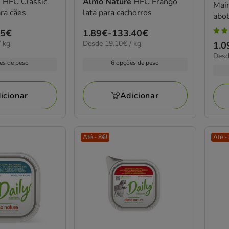
e
HFC Classic
Almo Nature
HFC Frango
Mai
ara cães
lata para cachorros
abo
comi
55€
Preço
1.89€
-
133.40€
5
19.10€
 kg
Desde 19.10€ / kg
de
Pre
1.0
estr
por
10.6
Desd
1.89€
de
com
kg
es de peso
6 opções de peso
por
a
1.0
1
kg
133.40€
a
aval
12.
icionar
Adicionar
Até - 8€!
Até -