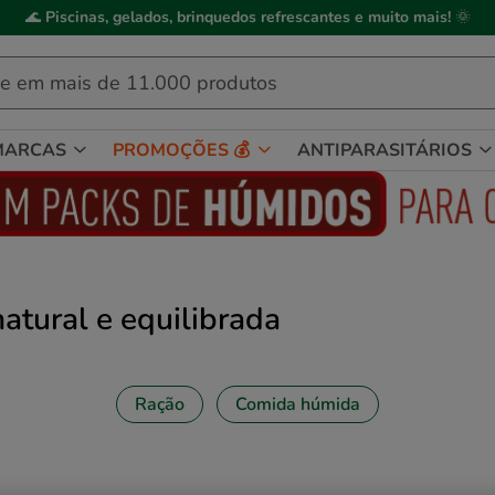
ick&Collect
: compre online, recolha em
2h
, mediante disponibilidade de
MARCAS
PROMOÇÕES 💰
ANTIPARASITÁRIOS
atural e equilibrada
Ração
Comida húmida