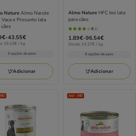
Almo Nature
HFC boi lata
o Nature
Almo Narute
para cães
Vaca e Presunto lata
 cães
4
(1)
4
ço
9€
-
43.55€
Preço
1.89€
-
96.54€
estrelas
0€
e 19.10€ / kg
14.37€
Desde 14.37€ / kg
de
com
por
9€
1.89€
1
3 opções de peso
6 opções de peso
kg
a
avaliações
55€
96.54€
Adicionar
Adicionar
 8€!
Até - 8€!