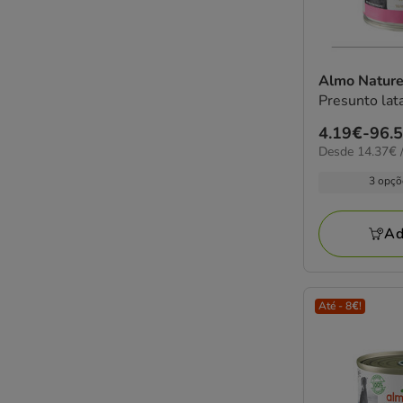
Almo Natur
Presunto lat
Preço
4.19€
-
96.
14.37€
Desde 14.37€ /
de
por
4.19€
3 opçõ
kg
a
96.54€
Ad
Até - 8€!