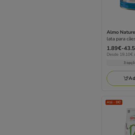
Almo Natur
lata para cãe
Preço
1.89€
-
43.
19.10€
Desde 19.10€ /
de
por
1.89€
3 opçõ
kg
a
43.55€
Ad
Até - 8€!