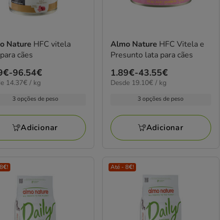
o Nature
HFC vitela
Almo Nature
HFC Vitela e
 para cães
Presunto lata para cães
ço
9€
-
96.54€
Preço
1.89€
-
43.55€
7€
19.10€
e 14.37€ / kg
Desde 19.10€ / kg
de
por
9€
1.89€
3 opções de peso
3 opções de peso
kg
a
54€
43.55€
Adicionar
Adicionar
 8€!
Até - 8€!