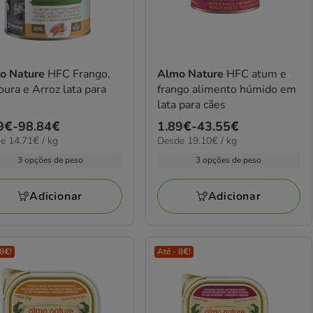
o Nature
HFC Frango,
Almo Nature
HFC atum e
ura e Arroz lata para
frango alimento húmido em
s
lata para cães
ço
9€
-
98.84€
Preço
1.89€
-
43.55€
1€
19.10€
e 14.71€ / kg
Desde 19.10€ / kg
de
por
9€
1.89€
3 opções de peso
3 opções de peso
kg
a
84€
43.55€
Adicionar
Adicionar
 8€!
Até - 8€!