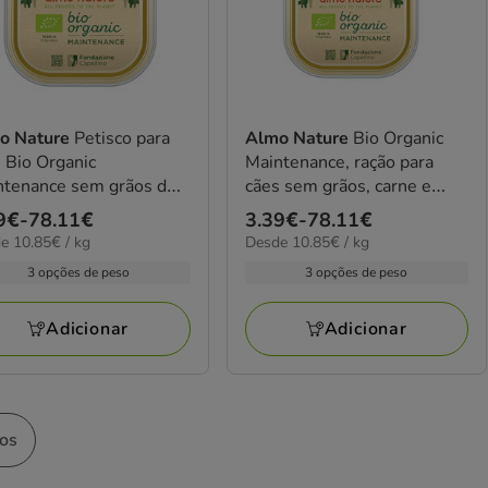
o Nature
Petisco para
Almo Nature
Bio Organic
nic
Maintenance, ração para
ntenance sem grãos de
cães sem grãos, carne e
go com batatas
vegetais
ço
9€
-
78.11€
Preço
3.39€
-
78.11€
5€
10.85€
e 10.85€ / kg
Desde 10.85€ / kg
de
por
9€
3.39€
3 opções de peso
3 opções de peso
kg
a
11€
78.11€
Adicionar
Adicionar
tos