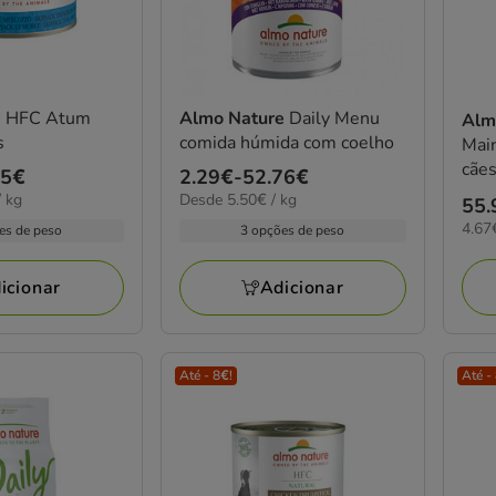
e
HFC Atum
Almo Nature
Daily Menu
Alm
s
comida húmida com coelho
Main
cães
55€
Preço
2.29€
-
52.76€
5.50€
 kg
Desde 5.50€ / kg
de
Pre
55.
por
4.67
2.29€
4.67
55.
es de peso
3 opções de peso
kg
por
a
KG
52.76€
icionar
Adicionar
Até - 8€!
Até -