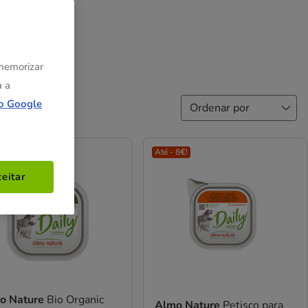
 memorizar
a a
o Google
 8€!
Até - 8€!
eitar
o Nature
Bio Organic
Almo Nature
Petisco para