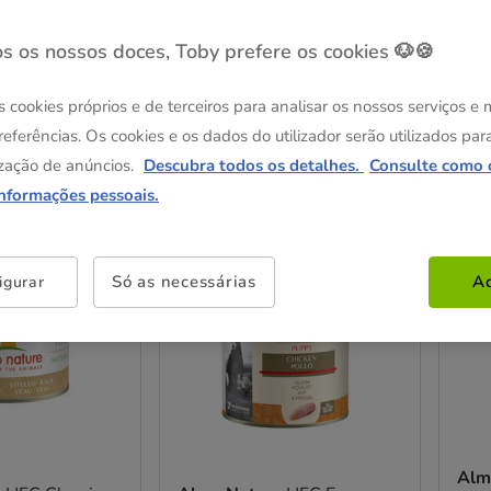
s os nossos doces, Toby prefere os cookies 🐶🍪
s cookies próprios e de terceiros para analisar os nossos serviços e
referências. Os cookies e os dados do utilizador serão utilizados par
zação de anúncios.
Descubra todos os detalhes.
Consulte como 
os
informações pessoais.
Até - 8€!
Até -
Só as necessárias
Ac
igurar
Alm