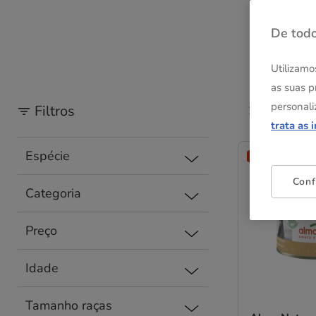
De todo
Utilizamo
as suas p
personali
Filtros
28 Resultad
trata as 
Espécie
Até - 8€!
Conf
Categoria
Preço
Idade
Tamanho raças