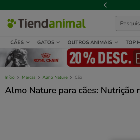
3
📢
Cl
de
3,
mensagem,
CÃES
GATOS
OUTROS ANIMAIS
TOP 
Início
Marcas
Almo Nature
Cão
Almo Nature para cães: Nutrição n