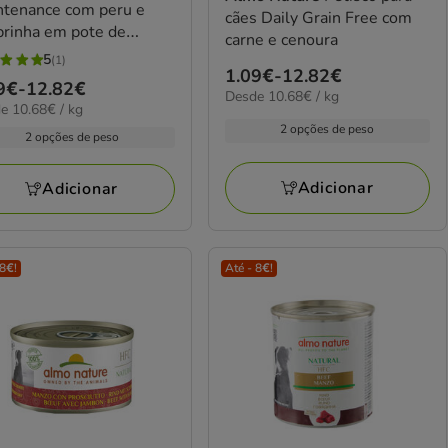
ntenance com peru e
cães Daily Grain Free com
brinha em pote de
carne e cenoura
da para cães
5
(1)
Preço
1.09€
-
12.82€
ço
9€
-
12.82€
elas
10.68€
Desde 10.68€ / kg
de
8€
e 10.68€ / kg
por
1.09€
2 opções de peso
kg
9€
2 opções de peso
a
iações
12.82€
82€
Adicionar
Adicionar
 8€!
Até - 8€!