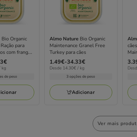
e
Bio Organic
Almo Nature
Bio Organic
Alm
 Ração para
Maintenance Granel Free
cães Bio Orga
os com frango
Turkey para cães
Mai
fran
33€
Preço
1.49€
-
34.33€
Pre
3.3
14.30€
10.8
 kg
Desde 14.30€ / kg
Desd
de
de
por
por
1.49€
3.3
es de peso
3 opções de peso
kg
kg
a
a
34.33€
78.
icionar
Adicionar
Ver mais produ