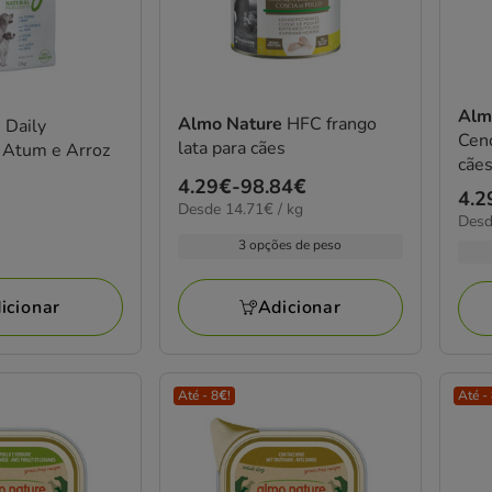
Alm
Almo Nature
HFC frango
e
Daily
Ceno
lata para cães
 Atum e Arroz
cãe
Preço
4.29€
-
98.84€
Pre
4.2
14.71€
Desde 14.71€ / kg
de
14.7
Desd
de
por
4.29€
por
3 opções de peso
kg
4.2
kg
a
a
98.84€
98.
icionar
Adicionar
Até - 8€!
Até -