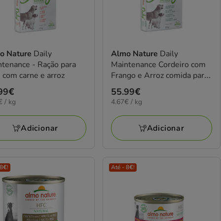
o Nature
Daily
Almo Nature
Daily
tenance - Ração para
Maintenance Cordeiro com
 com carne e arroz
Frango e Arroz comida para
cães
ço
99€
Preço
55.99€
€
4.67€
€ / kg
4.67€ / kg
99€
55.99€
por
KG
Adicionar
Adicionar
 8€!
Até - 8€!