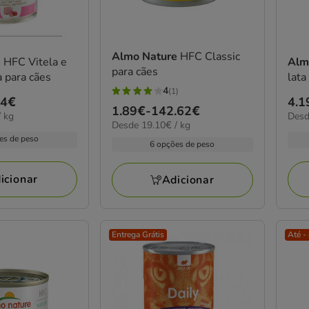
Almo Nature
HFC Classic
e
HFC Vitela e
Alm
para cães
a para cães
lata
4
(1)
4
54€
Pre
4.1
Preço
1.89€
-
142.62€
estrelas
14.3
 kg
Desd
de
19.10€
Desde 19.10€ / kg
de
por
com
4.1
por
es de peso
kg
1.89€
6 opções de peso
1
kg
a
a
avaliações
96.
142.62€
icionar
Adicionar
Entrega Grátis
Até -