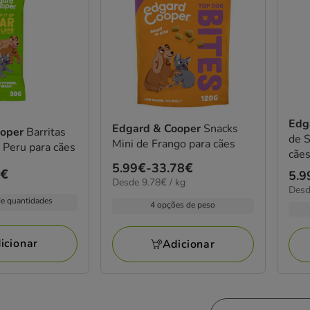
Edg
Edgard & Cooper
Snacks
ooper
Barritas
de S
Mini de Frango para cães
 Peru para cães
cãe
Preço
5.99€
-
33.78€
3€
Pre
5.9
9.78€
Desde 9.78€ / kg
de
11.2
Desd
de
por
5.99€
de quantidades
por
4 opções de peso
kg
5.9
kg
a
a
33.78€
33.
icionar
Adicionar