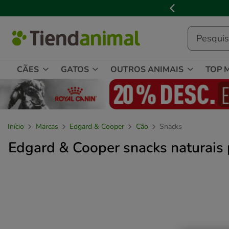
3

de
3,
mensagem,
CÃES
GATOS
OUTROS ANIMAIS
TOP 
Início
Marcas
Edgard & Cooper
Cão
Snacks
Edgard & Cooper snacks naturais 