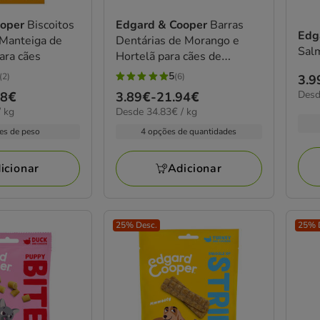
ooper
Biscoitos
Edgard & Cooper
Barras
Edg
 Manteiga de
Dentárias de Morango e
Salm
ra cães
Hortelã para cães de
pequeno porte
5
(2)
(6)
Pre
3.9
5
15.9
Desd
de
78€
Preço
3.89€
-
21.94€
estrelas
por
34.83€
 kg
Desde 34.83€ / kg
3.9
de
com
kg
por
a
3.89€
es de peso
4 opções de quantidades
6
kg
22.
a
avaliações
21.94€
icionar
Adicionar
25% Desc.
25% 