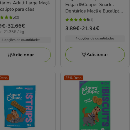
tários Adult Large Maçã
Edgard&Cooper Snacks
calipto para cães
Dentários Maçã e Eucalipto
para cães de raça pequena
5
(2)
5
(1)
5
ço
9€
-
32.66€
elas
Preço
3.89€
-
21.94€
estrelas
5€
e 21.35€ / kg
de
com
4 opções de quantidades
9€
4 opções de quantidades
3.89€
1
iações
a
avaliações
66€
Adicionar
Adicionar
21.94€
Desc.
25% Desc.