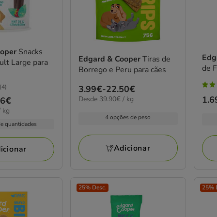
ooper
Snacks
Edg
Edgard & Cooper
Tiras de
ult Large para
de F
Borrego e Peru para cães
(4)
Preço
3.99€
-
22.50€
4
39.90€
Pre
1.6
Desde 39.90€ / kg
de
66€
estr
por
de
 kg
3.99€
com
kg
4 opções de peso
1.6
a
1
de quantidades
a
22.50€
aval
9.5
Adicionar
icionar
25% Desc.
25% 