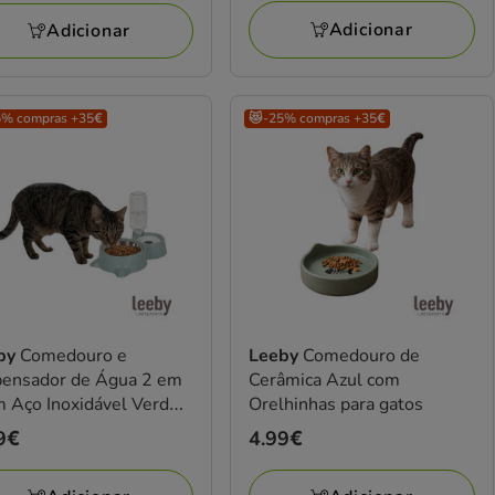
Adicionar
Adicionar
5% compras +35€
😻-25% compras +35€
by
Comedouro e
Leeby
Comedouro de
pensador de Água 2 em
Cerâmica Azul com
 Aço Inoxidável Verde
Orelhinhas para gatos
 gatos
ço
9€
Preço
4.99€
9€
4.99€