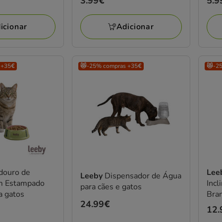
Preço
3.99€
Pre
5.9
3.99€
5.9
icionar
Adicionar
 +35€
😻-25% compras +35€
😻-2
ouro de
Lee
Leeby
Dispensador de Água
m Estampado
Incl
para cães e gatos
a gatos
Bran
Preço
24.99€
Pre
12.
24.99€
12.