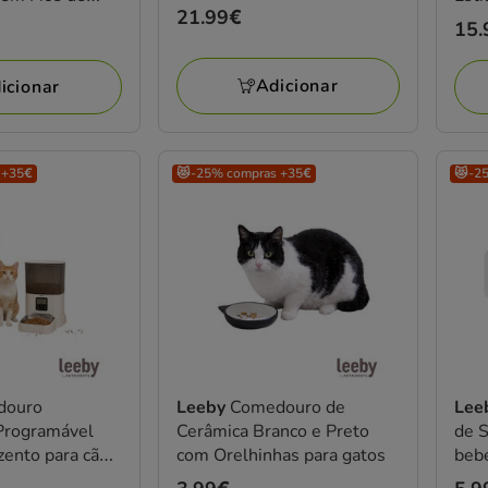
Preço
21.99€
Pre
15.
21.99€
15.
Adicionar
icionar
 +35€
😻-25% compras +35€
😻-2
douro
Leeby
Comedouro de
Lee
Programável
Cerâmica Branco e Preto
de S
zento para cães
com Orelhinhas para gatos
bebe