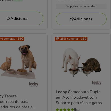
de
rior
3 opções de capacidad
9.99€
9€,
a
Adicionar
Adicionar
18.99€
par
,
5% compras +35€
😻-25% compras +35€
o
9€
Leeby
Comedouro Duplo
by
Tapete
em Aço Inoxidável com
derrapante para
Suporte para cães e gatos
edouros de cães e
5
(1)