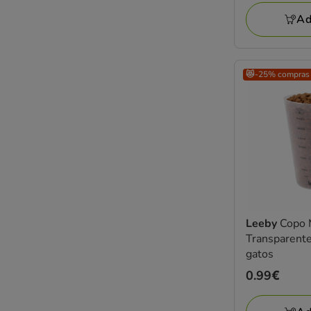
Ad
😻-25% compras
Leeby
Copo 
Transparente
gatos
Preço
0.99€
0.99€