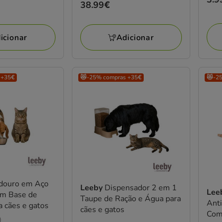
Preço
38.99€
ante
38.99€
5.9
está
icionar
Adicionar
a
pou
33%
 +35€
😻-25% compras +35€
😻-2
preç
final
3.9
ouro em Aço
Leeby
Dispensador 2 em 1
Lee
om Base de
Taupe de Ração e Água para
Anti
a cães e gatos
cães e gatos
Com
)