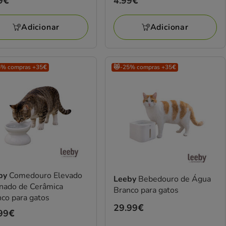
ço
9€
Preço
4.99€
gatos
9€
4.99€
Adicionar
Adicionar
5% compras +35€
😻-25% compras +35€
by
Comedouro Elevado
Leeby
Bebedouro de Água
inado de Cerâmica
Branco para gatos
co para gatos
Preço
29.99€
ço
99€
29.99€
99€