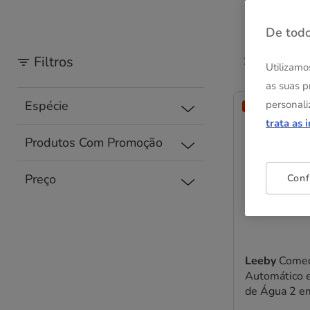
De todo
Filtros
39 Resultad
Utilizamo
as suas p
personali
Espécie
😻-25% compras
trata as 
Produtos Com Promoção
Preço
Conf
Leeby
Come
Automático 
de Água 2 em
gatos