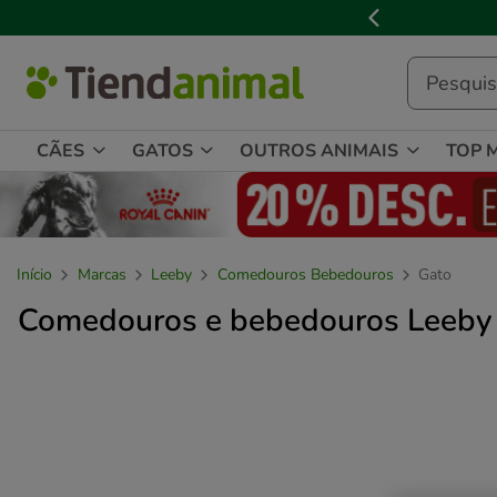
3

de
3,
mensagem,
CÃES
GATOS
OUTROS ANIMAIS
TOP 
Início
Marcas
Leeby
Comedouros Bebedouros
Gato
Comedouros e bebedouros Leeby 