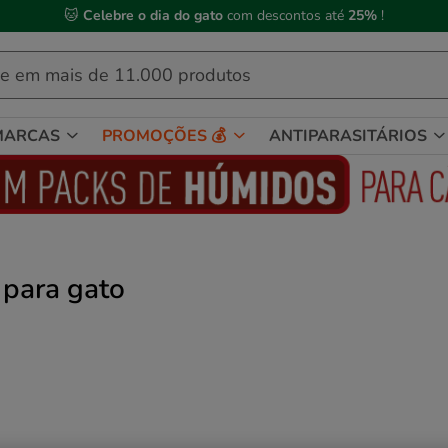
 Compre até às
13h00
e receba a sua encomenda no
próximo dia útil
MARCAS
PROMOÇÕES 💰
ANTIPARASITÁRIOS
para gato