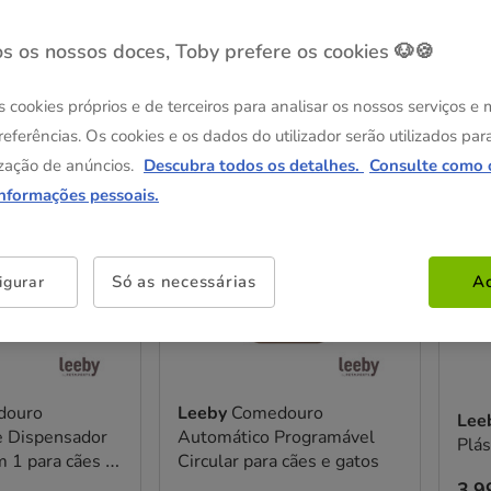
s os nossos doces, Toby prefere os cookies 🐶🍪
os
s cookies próprios e de terceiros para analisar os nossos serviços e
referências. Os cookies e os dados do utilizador serão utilizados par
zação de anúncios.
Descubra todos os detalhes.
Consulte como 
 +35€
😻-25% compras +35€
Melho
informações pessoais.
Só as necessárias
Ac
igurar
douro
Leeby
Comedouro
Lee
e Dispensador
Automático Programável
Plás
 1 para cães e
Circular para cães e gatos
Pre
3.9