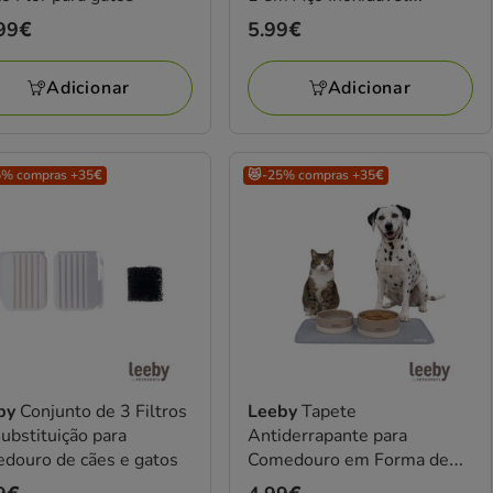
Cinzento para gatos
ço
99€
Preço
5.99€
99€
5.99€
Adicionar
Adicionar
5% compras +35€
😻-25% compras +35€
by
Conjunto de 3 Filtros
Leeby
Tapete
ubstituição para
Antiderrapante para
douro de cães e gatos
Comedouro em Forma de
Gato Cinzento para cães e