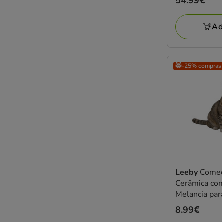
Preço
54.99€
54.99€
Ad
😻-25% compras
Leeby
Comed
Cerâmica co
Melancia par
Preço
8.99€
8.99€