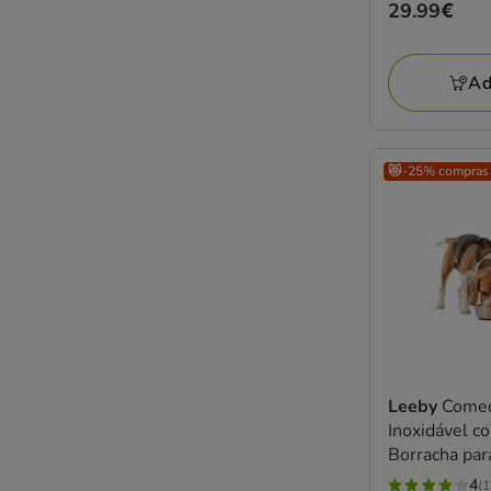
Preço
29.99€
29.99€
Ad
😻-25% compras
Leeby
Comed
Inoxidável c
Borracha par
4
(1