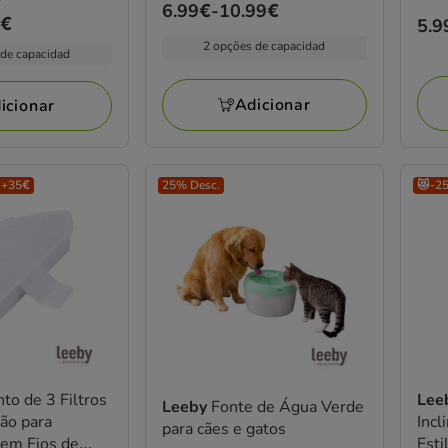
gat
Preço
6.99€
-
10.99€
9€
Pre
5.9
de
5.9
2 opções de capacidad
 de capacidad
6.99€
a
Adicionar
10.99€
icionar
 +35€
25% Desc.
😻-2
to de 3 Filtros
Lee
Leeby
Fonte de Água Verde
ção para
Incl
para cães e gatos
em Fios de
Esti