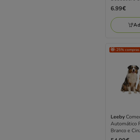
cães e gatos
Preço
6.99€
6.99€
Ad
😻-25% compras
Leeby
Come
Automático 
Branco e Cin
e gatos