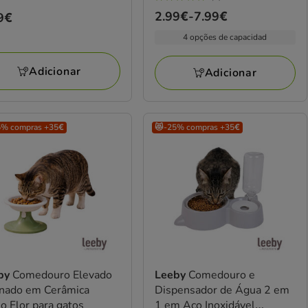
os
5
Preço
2.99€
-
7.99€
ço
9€
estrelas
de
9€
com
4 opções de capacidad
2.99€
1
a
avaliações
Adicionar
Adicionar
7.99€
5% compras +35€
😻-25% compras +35€
by
Comedouro Elevado
Leeby
Comedouro e
inado em Cerâmica
Dispensador de Água 2 em
lo Flor para gatos
1 em Aço Inoxidável