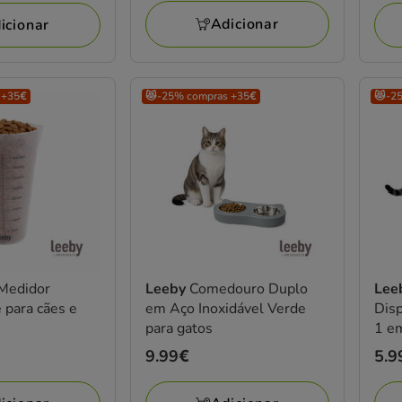
Adicionar
icionar
 +35€
😻-25% compras +35€
😻-2
Medidor
Leeby
Comedouro Duplo
Lee
 para cães e
em Aço Inoxidável Verde
Dis
para gatos
1 em
para
Preço
9.99€
Pre
5.9
9.99€
5.9