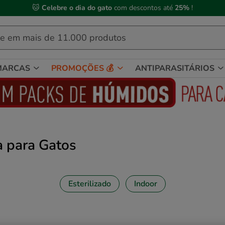
 Compre até às
13h00
e receba a sua encomenda no
próximo dia útil
MARCAS
PROMOÇÕES 💰
ANTIPARASITÁRIOS
a para Gatos
Esterilizado
Indoor