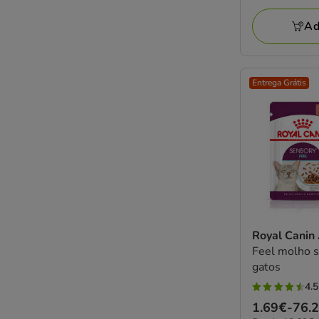
a
avaliações
76.25€
Ad
Entrega Grátis
Royal Canin
Feel molho s
gatos
4.5
4.5
Preço
1.69€
-
76.
estrelas