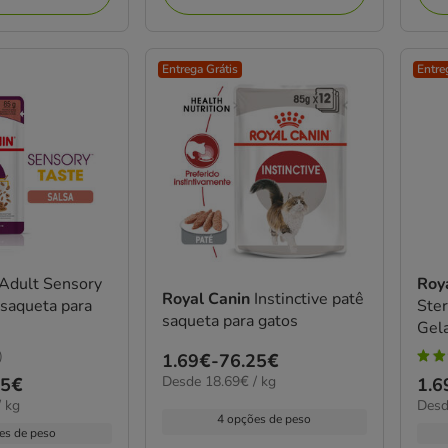
Entrega Grátis
Entre
Adult Sensory
Roy
Royal Canin
Instinctive patê
saqueta para
Ster
saqueta para gatos
Gela
)
Preço
1.69€
-
76.25€
5
18.69€
Desde 18.69€ / kg
de
25€
Pre
1.6
estr
por
18.6
 kg
Desd
1.69€
de
com
kg
4 opções de peso
por
a
1.6
es de peso
1
kg