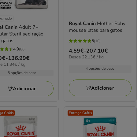
ocinado
Royal Canin
Mother Baby
al Canin
Adult 7+
mousse latas para gatos
lar Sterilised ração
 gatos
5
(10)
5
4.9
(80)
Preço
4.59€
-
207.10€
estrelas
22.13€
Desde 22.13€ / kg
de
ço
9€
-
136.99€
com
elas
por
4€
e 11.34€ / kg
4.59€
10
kg
4 opções de peso
a
9€
avaliações
5 opções de peso
207.10€
iações
.99€
Adicionar
Adicionar
ga Grátis
Entrega Grátis