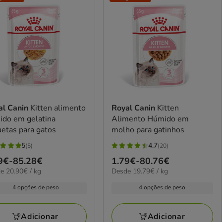
al Canin
Kitten alimento
Royal Canin
Kitten
ido em gelatina
Alimento Húmido em
etas para gatos
molho para gatinhos
5
4.7
(5)
(20)
4.7
ço
9€
-
85.28€
Preço
1.79€
-
80.76€
elas
estrelas
0€
19.79€
e 20.90€ / kg
Desde 19.79€ / kg
de
com
por
9€
1.79€
20
4 opções de peso
4 opções de peso
kg
a
iações
avaliações
28€
80.76€
Adicionar
Adicionar