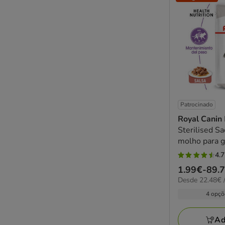
Patrocinado
Royal Canin
Sterilised S
molho para g
4.7
4.7
Preço
1.99€
-
89.
estrelas
22.48€
Desde 22.48€ /
de
com
por
1.99€
4 opçõ
35
kg
a
avaliações
89.79€
Ad