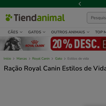
3

de
3,
mensagem,
CÃES
GATOS
OUTROS ANIMAIS
TOP 
Início
Marcas
Royal Canin
Gato
Estilos de vida
Ração Royal Canin Estilos de Vid