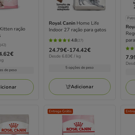
Patr
Royal Canin
Home Life
Roy
Kitten ração
Indoor 27 ração para gatos
Regu
s
para
4.8
(27)
4.8
(42)
Preço
24.79€
-
174.42€
estrelas
4.9
4.62€
6.83€
Desde 6.83€ / kg
de
Pre
7.9
com
estr
kg
por
11.3
Desd
24.79€
de
27
com
KG
5 opções de peso
por
es de peso
a
7.9
avaliações
80
kg
174.42€
a
aval
136
Adicionar
icionar
Entrega Grátis
Entre