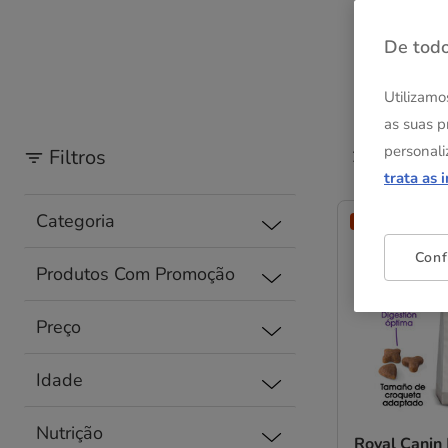
De todo
Utilizamo
as suas p
personali
Filtros
25 Resultad
trata as 
Categoria
Entrega Grátis
Conf
Produtos Com Promoção
Preço
Idade
Nutrição
Royal Canin