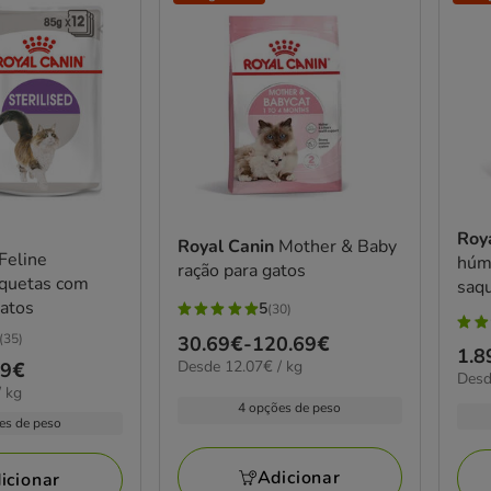
Roy
Royal Canin
Mother & Baby
Feline
húm
ração para gatos
aquetas com
saqu
atos
5
(30)
5
5
(35)
Preço
30.69€
-
120.69€
estrelas
Pre
1.8
estr
12.07€
Desde 12.07€ / kg
de
79€
com
20.9
Desd
de
por
com
 kg
30.69€
por
30
KG
1.8
4 opções de peso
5
kg
a
avaliações
es de peso
a
aval
120.69€
85.
Adicionar
icionar