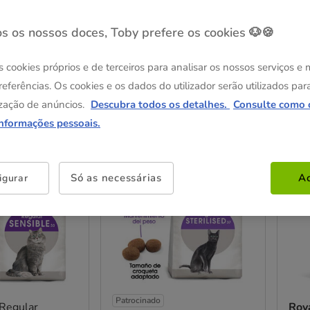
s os nossos doces, Toby prefere os cookies 🐶🍪
s cookies próprios e de terceiros para analisar os nossos serviços e
referências. Os cookies e os dados do utilizador serão utilizados par
zação de anúncios.
Descubra todos os detalhes.
Consulte como 
os
informações pessoais.
Entrega Grátis
Entre
Só as necessárias
Ac
igurar
Patrocinado
Regular
Roy