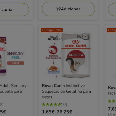
76.25€
a
aval
76.
Adicionar
icionar
Entrega Grátis
Entre
Adult Sensory
Royal Canin
Instinctive
Roy
aqueta para
Saquetas de Gelatina para
raçã
gatos
4.8
5
(2)
(1)
5
Pre
7.6
estr
25€
Preço
1.69€
-
76.25€
estrelas
13.8
Desd
de