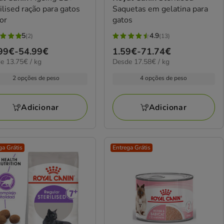
ilised ração para gatos
Saquetas em gelatina para
or
gatos
5
4.9
(2)
(13)
4.9
ço
99€
-
54.99€
Preço
1.59€
-
71.74€
elas
estrelas
5€
17.58€
e 13.75€ / kg
Desde 17.58€ / kg
de
com
por
99€
1.59€
13
2 opções de peso
4 opções de peso
kg
a
iações
avaliações
99€
71.74€
Adicionar
Adicionar
ga Grátis
Entrega Grátis