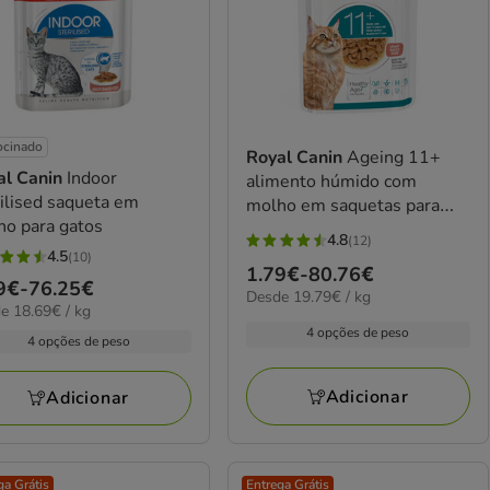
ocinado
Royal Canin
Ageing 11+
al Canin
Indoor
alimento húmido com
ilised saqueta em
molho em saquetas para
ho para gatos
gatos sénior
4.8
(12)
4.8
4.5
(10)
Preço
1.79€
-
80.76€
estrelas
ço
9€
-
76.25€
elas
19.79€
Desde 19.79€ / kg
de
com
9€
e 18.69€ / kg
por
1.79€
12
4 opções de peso
kg
9€
4 opções de peso
a
avaliações
iações
80.76€
25€
Adicionar
Adicionar
ga Grátis
Entrega Grátis