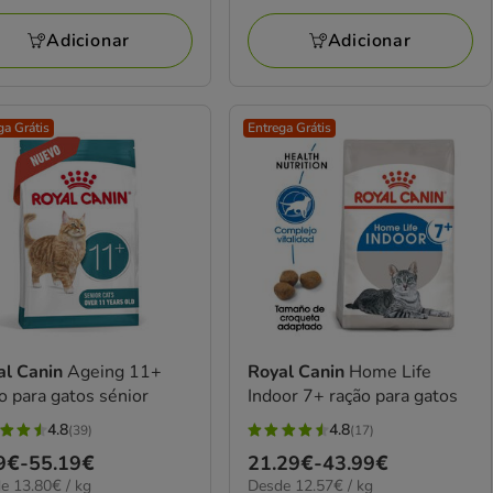
a
iações
avaliações
25€
85.28€
Adicionar
Adicionar
ga Grátis
Entrega Grátis
al Canin
Ageing 11+
Royal Canin
Home Life
o para gatos sénior
Indoor 7+ ração para gatos
4.8
4.8
(39)
(17)
4.8
ço
9€
-
55.19€
Preço
21.29€
-
43.99€
elas
estrelas
0€
12.57€
e 13.80€ / kg
Desde 12.57€ / kg
de