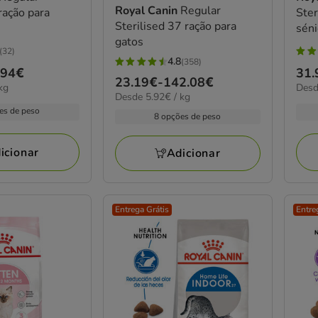
Royal Canin
Regular
ração para
Ster
Sterilised 37 ração para
séni
gatos
(32)
5
4.8
(358)
4.8
.94€
Pre
31.
estr
Preço
23.19€
-
142.08€
estrelas
13.7
kg
Desd
de
com
5.92€
Desde 5.92€ / kg
de
por
com
31.
2
por
es de peso
KG
23.19€
8 opções de peso
358
kg
a
aval
a
avaliações
54.
142.08€
icionar
Adicionar
Entrega Grátis
Entre