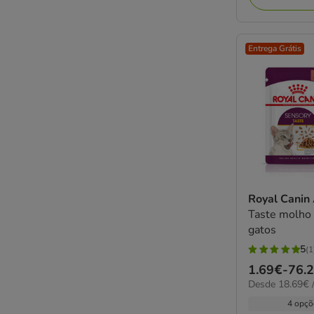
Entrega Grátis
Royal Canin
Taste molho 
gatos
5
(1
5
Preço
1.69€
-
76.
estrelas
18.69€
Desde 18.69€ /
de
com
por
1.69€
4 opçõ
1
kg