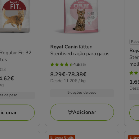
Patr
Royal Canin
Kitten
Roy
Regular Fit 32
Sterilised ração para gatos
Ster
atos
mol
4.8
(35)
4.8
(12)
Preço
8.29€
-
78.38€
estrelas
4.5
4.62€
11.20€
Desde 11.20€ / kg
de
Pre
1.6
com
estr
kg
por
18.6
Desd
8.29€
de
35
com
kg
5 opções de peso
por
es de peso
a
1.6
avaliações
10
kg
78.38€
a
aval
76.
Adicionar
icionar
Entrega Grátis
Entre