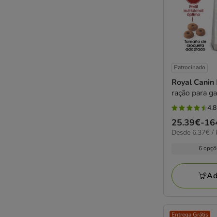
Patrocinado
Royal Canin
ração para g
4.8
4.8
Preço
25.39€
-
16
estrelas
6.37€
Desde 6.37€ / 
de
com
por
25.39€
12
6 opçõ
kg
a
avaliações
164.62€
Ad
Entrega Grátis