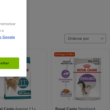
 memorizar
a a
o Google
ga Grátis
Entrega Grátis
eitar
al Canin
Ageing 11+
Royal Canin
Sterilised