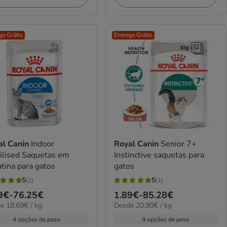
ga Grátis
Entrega Grátis
al Canin
Indoor
Royal Canin
Senior 7+
ilised Saquetas em
Instinctive saquetas para
tina para gatos
gatos
5
5
(1)
(1)
5
ço
9€
-
76.25€
Preço
1.89€
-
85.28€
elas
estrelas
9€
20.90€
e 18.69€ / kg
Desde 20.90€ / kg
de
com
por
9€
1.89€
4 opções de peso
4 opções de peso
1
kg