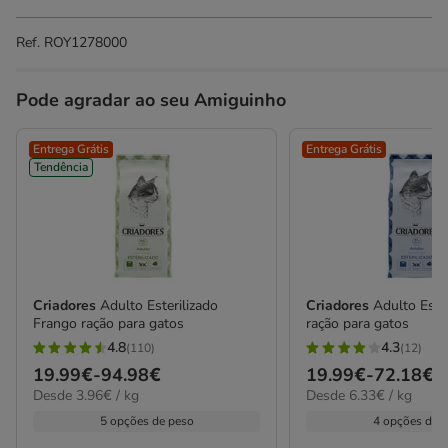
Ref.
ROY1278000
Pode agradar ao seu Amiguinho
Entrega Grátis
Entrega Grátis
Tendência
Criadores
Adulto Esterilizado
Criadores
Adulto Ester
Frango ração para gatos
ração para gatos
4.8
4.3
(110)
(12)
4.8
4.3
Preço
19.99€
-
94.98€
Preço
19.99€
-
72.18€
estrelas
estrelas
3.96€
6.33€
Desde 3.96€ / kg
Desde 6.33€ / kg
de
de
com
com
por
por
19.99€
19.99€
5 opções de peso
4 opções de 
110
12
kg
KG
a
a