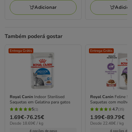
avaliações
avaliações
94.98€
72.18€
Adicionar
Adicio
Também poderá gostar
Entrega Grátis
Entrega Grátis
Royal Canin
Indoor Sterilised
Royal Canin
Feline Ste
Saquetas em Gelatina para gatos
Saquetas com molho p
5
4.7
(1)
(35)
5
4.7
Preço
1.69€
-
76.25€
Preço
1.99€
-
89.79€
estrelas
estrelas
18.69€
22.48€
Desde 18.69€ / kg
Desde 22.48€ / kg
de
de
com
com
por
por
1.69€
1.99€
4 opções de peso
4 opções de 