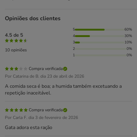
Opiniões dos clientes
60% das pessoas avaliaram com 5 estrelas, 30% das pessoa
5
60%
4.5 de 5
4
30%
3
10%
2
0%
10 opiniões
1
0%
Compra verificada
Por Catarina de B. dia 23 de abril de 2026
A comida seca é boa; a humida também excetuando a
repetição inaceitável.
Compra verificada
Por Carla F. dia 3 de fevereiro de 2026
Gata adora esta ração