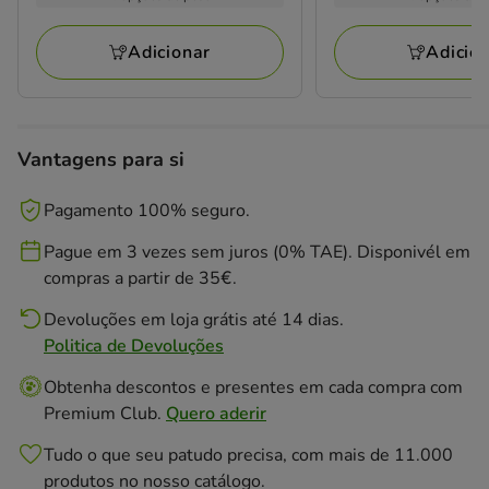
1
35
kg
kg
a
a
avaliações
avaliações
76.25€
89.79€
Adicionar
Adicio
Vantagens para si
Pagamento 100% seguro.
Pague em 3 vezes sem juros (0% TAE). Disponivél em
compras a partir de 35€.
Devoluções em loja grátis até 14 dias.
Politica de Devoluções
Obtenha descontos e presentes em cada compra com
Premium Club.
Quero aderir
Tudo o que seu patudo precisa, com mais de 11.000
produtos no nosso catálogo.