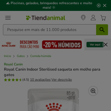
2
🌊
Piscinas, gelados, brinquedos refrescantes e muito
de
mais!
🌞
3,
mensagem,
Início
Gatos
Comida húmida
Royal Canin
Royal Canin Indoor Sterilised saqueta em molho para
gatos
(4.5)
10 avaliações
|
Ver descrição