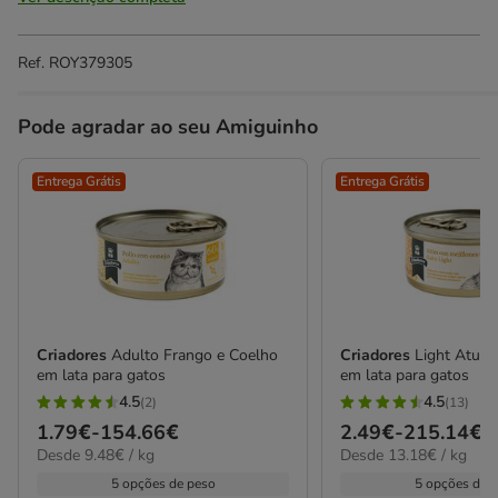
Ref.
ROY379305
Pode agradar ao seu Amiguinho
Entrega Grátis
Entrega Grátis
Criadores
Adulto Frango e Coelho
Criadores
Light Atum 
em lata para gatos
em lata para gatos
4.5
4.5
(2)
(13)
4.5
4.5
Preço
1.79€
-
154.66€
Preço
2.49€
-
215.14€
estrelas
estrelas
9.48€
13.18€
Desde 9.48€ / kg
Desde 13.18€ / kg
de
de
com
com
por
por
1.79€
2.49€
5 opções de peso
5 opções de 
2
13
kg
kg