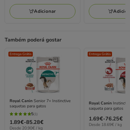
a
a
avaliações
avaliações
154.66€
215.14€
Adicionar
Adicio
Também poderá gostar
Entrega Grátis
Entrega Grátis
Royal Canin
Senior 7+ Instinctive
Royal Canin
Instincti
saquetas para gatos
saqueta para gatos
5
(1)
5
Preço
1.69€
-
76.25€
Preço
1.89€
-
85.28€
estrelas
18.69€
Desde 18.69€ / kg
de
20.90€
Desde 20.90€ / kg
de
por