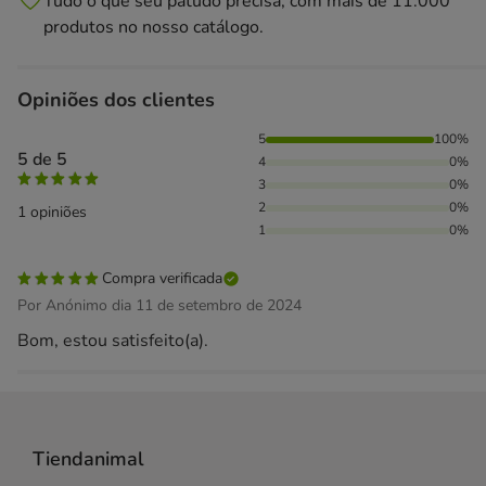
Tudo o que seu patudo precisa, com mais de 11.000
produtos no nosso catálogo.
Opiniões dos clientes
100% das pessoas avaliaram com 5 estrelas,
5
100%
5 de 5
4
0%
3
0%
2
0%
1 opiniões
1
0%
Compra verificada
Por Anónimo dia 11 de setembro de 2024
Bom, estou satisfeito(a).
Tiendanimal