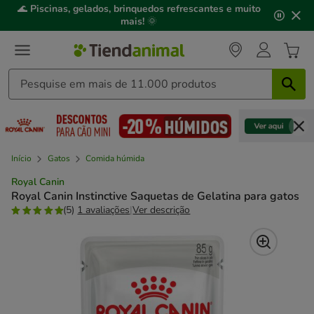
2
🌊
Piscinas, gelados, brinquedos refrescantes e muito
de
mais!
🌞
3,
mensagem,
Início
Gatos
Comida húmida
Royal Canin
Royal Canin Instinctive Saquetas de Gelatina para gatos
(5)
1 avaliações
|
Ver descrição