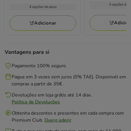
com
1.69€
por
kg
4 opções de 
1.89€
4 opções de peso
1
kg
a
a
avaliações
76.25€
85.28€
Adicio
Adicionar
Vantagens para si
Pagamento 100% seguro.
Pague em 3 vezes sem juros (0% TAE). Disponivél em
compras a partir de 35€.
Devoluções em loja grátis até 14 dias.
Politica de Devoluções
Obtenha descontos e presentes em cada compra com
Premium Club.
Quero aderir