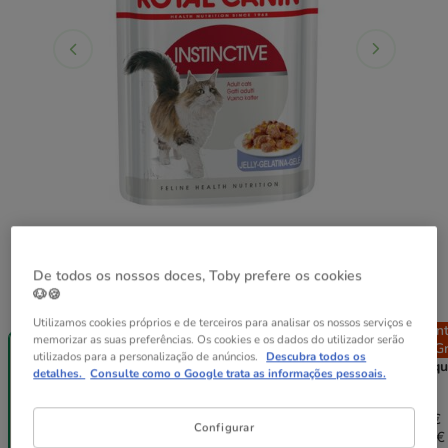
De todos os nossos doces, Toby prefere os cookies
🐶🍪
Peso:
85 g
Utilizamos cookies próprios e de terceiros para analisar os nossos serviços e
Entrega
Entrega
Entrega
En
memorizar as suas preferências. Os cookies e os dados do utilizador serão
Grátis
Grátis
Grátis
Gr
utilizados para a personalização de anúncios.
Descubra todos os
85 g
12 saquetas x
24 saquetas x
48 saqu
detalhes.
Consulte como o Google trata as informações pessoais.
85 g
85 g
85 g
20.28€
40.56€
81.12€
1.69€
19.87€
38.94€
76.25€
Configurar
(19.88€ / kg)
(19.48€ / kg)
(19.09€ / kg)
(18.69€ 