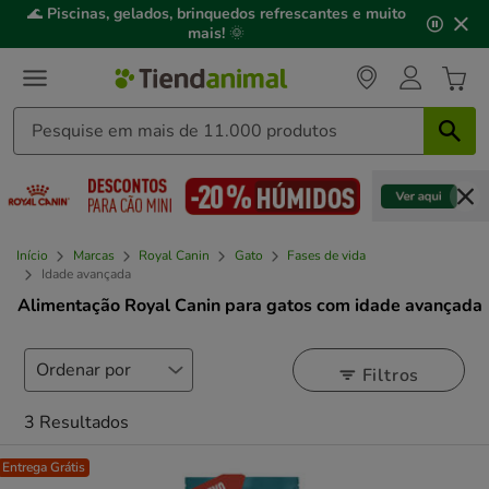
2
🌊
Piscinas, gelados, brinquedos refrescantes e muito
de
mais!
🌞
3,
mensagem,
Início
Marcas
Royal Canin
Gato
Fases de vida
Idade avançada
Alimentação Royal Canin para gatos com idade avançada
Filtros
3 Resultados
Entrega Grátis