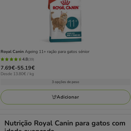
Royal Canin
Ageing 11+ ração para gatos sénior
4.8
(39)
4.8
Preço
7.69€
-
55.19€
estrelas
13.80€
Desde 13.80€ / kg
de
com
por
7.69€
3 opções de peso
39
KG
a
avaliações
55.19€
Adicionar
Nutrição Royal Canin para gatos com