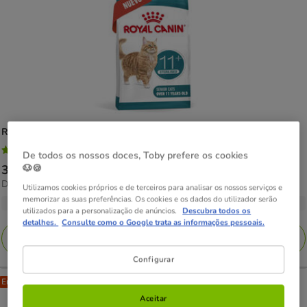
Royal Canin
Ageing 11+ Sterilised ração para gatos sénior
5
(2)
De todos os nossos doces, Toby prefere os cookies
5
🐶🍪
Preço
31.99€
-
53.49€
estrelas
13.37€
Desde 13.37€ / kg
de
Utilizamos cookies próprios e de terceiros para analisar os nossos serviços e
com
por
memorizar as suas preferências. Os cookies e os dados do utilizador serão
31.99€
2 opções de peso
2
KG
utilizados para a personalização de anúncios.
Descubra todos os
a
avaliações
detalhes.
Consulte como o Google trata as informações pessoais.
53.49€
Adicionar
Configurar
Entrega Grátis
Aceitar