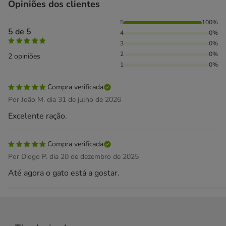
Opiniões dos clientes
100% das pessoas avaliaram com 5 estrelas,
5
100%
5 de 5
4
0%
3
0%
2
0%
2 opiniões
1
0%
Compra verificada
Por João M. dia 31 de julho de 2026
Excelente ração.
Compra verificada
Por Diogo P. dia 20 de dezembro de 2025
Até agora o gato está a gostar.