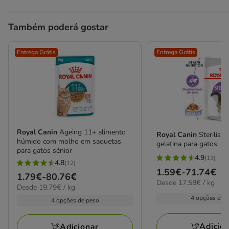
Também poderá gostar
Entrega Grátis
Entrega Grátis
Royal Canin
Ageing 11+ alimento
Royal Canin
Sterilise
húmido com molho em saquetas
gelatina para gatos
para gatos sénior
4.9
(13)
4.9
4.8
(12)
4.8
Preço
1.59€
-
71.74€
estrelas
Preço
1.79€
-
80.76€
estrelas
17.58€
Desde 17.58€ / kg
de
19.79€
com
Desde 19.79€ / kg
de
por
com
1.59€
por
4 opções de 
13
1.79€
kg
4 opções de peso
12
kg
a
avaliações
a
avaliações
71.74€
80.76€
Adicio
Adicionar