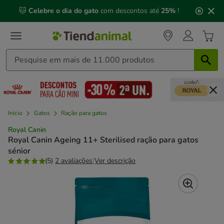
2
🐱
Celebre o dia do gato
com descontos até
25%
!
de
3,
mensagem,
Início
Gatos
Ração para gatos
Royal Canin
Royal Canin Ageing 11+ Sterilised ração para gatos
sénior
(5)
2 avaliações
|
Ver descrição