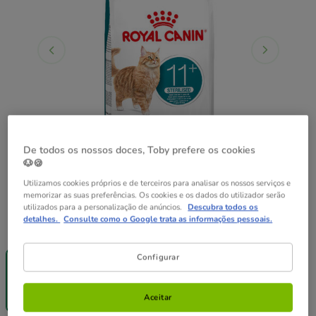
De todos os nossos doces, Toby prefere os cookies
🐶🍪
Utilizamos cookies próprios e de terceiros para analisar os nossos serviços e
memorizar as suas preferências. Os cookies e os dados do utilizador serão
utilizados para a personalização de anúncios.
Descubra todos os
detalhes.
Consulte como o Google trata as informações pessoais.
Peso:
2 kg
Entrega
Sem Stock
Configurar
Grátis
4 kg
2 kg
31.99€
54.99€
Aceitar
(16.00€ / kg)
(13.75€ / kg)