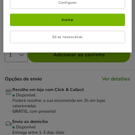
Configurar
Não perca esta promoção
-25% na 2ª un
Com cupão numa seleção de alimentação,
Aceitar
higiene e acessórios.
Ver condições
Cupão:
SUPER25
Copiar
Só as necessárias
Adicionar ao carrinho
Opções de envio
Ver detalhes
Recolha em loja com Click & Collect
Disponível
Poderá recolher a sua encomenda em 2h em lojas
selecionadas
GRÁTIS,
com presente!
Envio ao domicílio
Disponível
Entrega entre
1-3 dias úteis