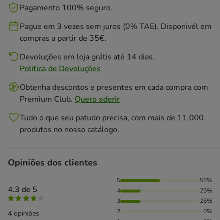
Pagamento 100% seguro.
Pague em 3 vezes sem juros (0% TAE). Disponivél em
compras a partir de 35€.
Devoluções em loja grátis até 14 dias.
Politica de Devoluções
Obtenha descontos e presentes em cada compra com
Premium Club.
Quero aderir
Tudo o que seu patudo precisa, com mais de 11.000
produtos no nosso catálogo.
Opiniões dos clientes
50% das pessoas avaliaram com 5 estrelas, 25% das pessoa
5
50%
4.3 de 5
4
25%
3
25%
2
0%
4 opiniões