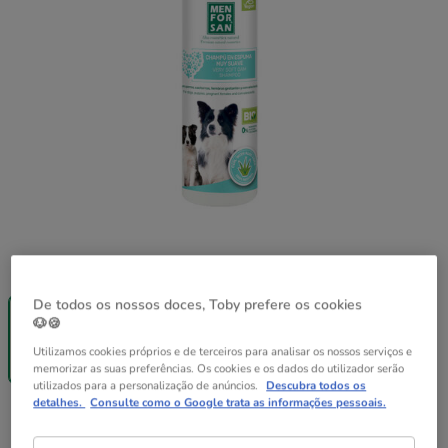
Formato:
200 ml
-25% na 2ª
De todos os nossos doces, Toby prefere os cookies
un.
🐶🍪
200 ml
9.49€
Utilizamos cookies próprios e de terceiros para analisar os nossos serviços e
(47.45€ / l)
memorizar as suas preferências. Os cookies e os dados do utilizador serão
utilizados para a personalização de anúncios.
Descubra todos os
detalhes.
Consulte como o Google trata as informações pessoais.
9.49€
Preço 9.49€, 47.45 EUR por l
(47.45€ / l)