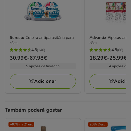
Seresto
Coleira antiparasitária para
Advantix
Pipetas anti
cães
cães
4.8
4.8
(140)
(66)
4.8
4.8
Preço
30.99€
-
67.98€
Preço
18.29€
-
25.99€
estrelas
estrelas
de
de
5 opções de tamanho
4 opções de 
com
com
30.99€
18.29€
140
66
a
a
avaliações
avaliações
Adicionar
Adicio
67.98€
25.99€
Também poderá gostar
-40% na 2ª un.
20% Desc.