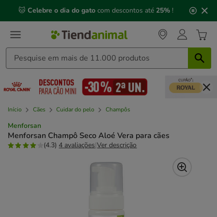
2
🐱
Celebre o dia do gato
com descontos até
25%
!
de
3,
mensagem,
Início
Cães
Cuidar do pelo
Champôs
Menforsan
Menforsan Champô Seco Aloé Vera para cães
(4.3)
4 avaliações
|
Ver descrição