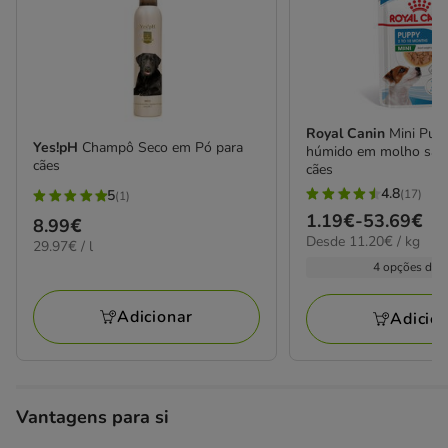
Royal Canin
Mini Pup
Yes!pH
Champô Seco em Pó para
húmido em molho saqu
cães
cães
4.8
(17)
5
(1)
4.8
5
Preço
1.19€
-
53.69€
Preço
8.99€
estrelas
estrelas
11.20€
Desde 11.20€ / kg
de
29.97€
29.97€ / l
8.99€
com
com
por
por
1.19€
4 opções de 
17
kg
1
L
a
avaliações
avaliações
53.69€
Adicionar
Adicio
Vantagens para si