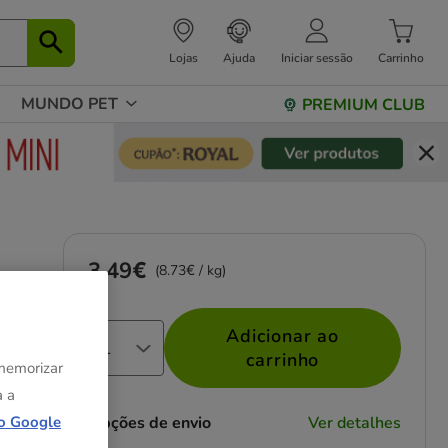
Lojas
Ajuda
Iniciar sessão
Carrinho
MUNDO PET
PREMIUM CLUB
3.49€
Preço 3.49€, 8.73 EUR por kg
(8.73€ / kg)
Adicionar ao
carrinho
 memorizar
a a
Opções de envio
Ver detalhes
o Google