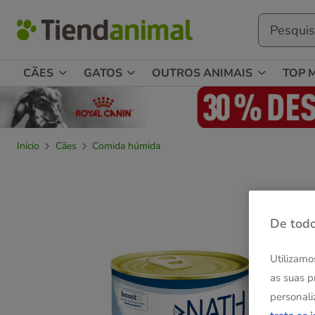
CÃES
GATOS
OUTROS ANIMAIS
TOP 
Início
Cães
Comida húmida
De todo
Utilizamo
as suas p
personali