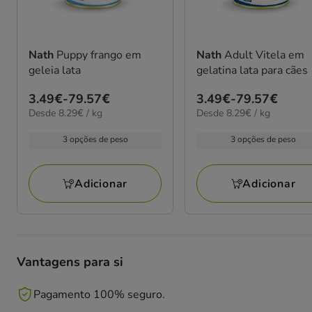
Nath
Puppy frango em
Nath
Adult Vitela em
geleia lata
gelatina lata para cães
Preço
3.49€
-
79.57€
Preço
3.49€
-
79.57€
8.29€
8.29€
Desde 8.29€ / kg
Desde 8.29€ / kg
de
de
por
por
3.49€
3.49€
kg
kg
3 opções de peso
3 opções de peso
a
a
79.57€
79.57€
Adicionar
Adicionar
Vantagens para si
Pagamento 100% seguro.