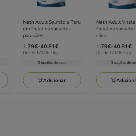
Nath
Adult Salmão e Peru
Nath
Adult Vitel
em Gelatina saquetas
Gelatina saquetas
para cães
cães
Preço
1.79€
-
40.81€
Preço
1.79€
-
40.81€
17.00€
17.00€
Desde 17.00€ / kg
Desde 17.00€ / kg
de
de
por
por
1.79€
1.79€
3 opções de peso
3 opções de p
kg
kg
a
a
40.81€
40.81€
Adicionar
Adicion