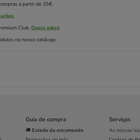
ompras a partir de 35€.
luções
Premium Club.
Quero aderir
odutos no nosso catálogo.
Guia de compra
Serviços
🚚
Estado da encomenda
As nossas loj
l
Promoções do mês
Centros de B