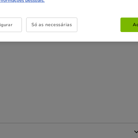
informações pessoais.
24 latas x 400 g
83.76€
79.57€
(8.29€ / kg)
Só as necessárias
Ac
igurar