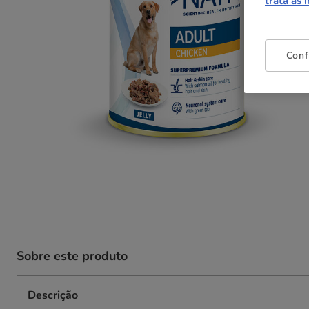
trata as 
Conf
Sobre este produto
Descrição