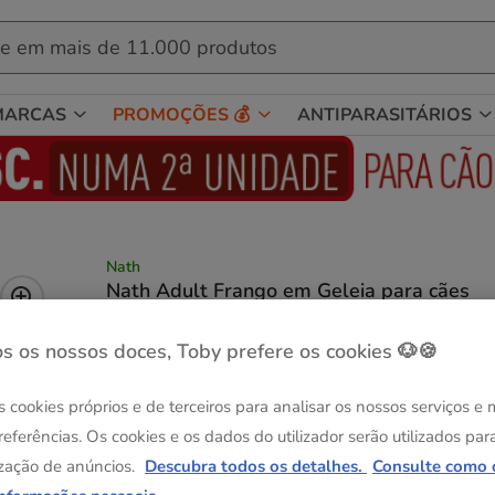
MARCAS
PROMOÇÕES 💰
ANTIPARASITÁRIOS
Nath
Nath Adult Frango em Geleia para cães
Ver descrição
s os nossos doces, Toby prefere os cookies 🐶🍪
Peso:
400 g
Pack Poupança
s cookies próprios e de terceiros para analisar os nossos serviços e
12 latas x 400 g
400 g
41.88€
referências. Os cookies e os dados do utilizador serão utilizados par
3.49€
40.62€
zação de anúncios.
Descubra todos os detalhes.
Consulte como 
(8.73€ / kg)
(8.46€ / kg)
Pack Poupança