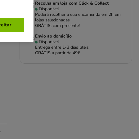
Recolha em loja com Click & Collect
Disponível
Poderá recolher a sua encomenda em 2h em
lojas selecionadas
eitar
GRÁTIS,
com presente!
Envio ao domicílio
Disponível
Entrega entre
1-3 dias úteis
GRÁTIS
a partir de 49€