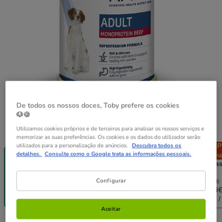
De todos os nossos doces, Toby prefere os cookies
🐶🍪
Utilizamos cookies próprios e de terceiros para analisar os nossos serviços e
Peso:
400 g
memorizar as suas preferências. Os cookies e os dados do utilizador serão
-25% na 2ª
Pack
Pack
P
utilizados para a personalização de anúncios.
Descubra todos os
detalhes.
Consulte como o Google trata as informações pessoais.
un.
Poupança
Poupança
Pou
400 g
12 latas x 400
24 latas x 400
48 lata
g
g
g
Configurar
35.88€
71.76€
143.52€
2.99€
34.80€
68.17€
132.04
(7.48€ / kg)
(7.25€ / kg)
(7.10€ / kg)
(6.88€ /
Aceitar