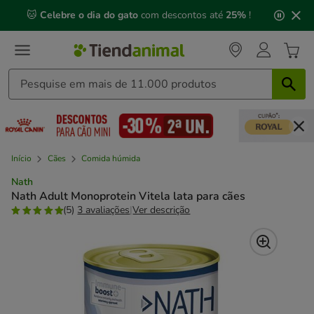
2
🐱
Celebre o dia do gato
com descontos até
25%
!
de
3,
mensagem,
Início
Cães
Comida húmida
Nath
Nath Adult Monoprotein Vitela lata para cães
(5)
3 avaliações
|
Ver descrição