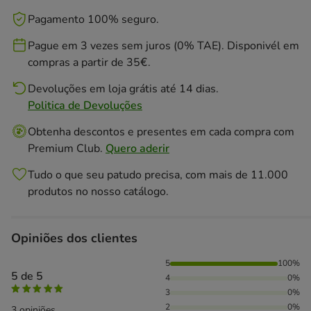
Pagamento 100% seguro.
Pague em 3 vezes sem juros (0% TAE). Disponivél em
compras a partir de 35€.
Devoluções em loja grátis até 14 dias.
Politica de Devoluções
Obtenha descontos e presentes em cada compra com
Premium Club.
Quero aderir
Tudo o que seu patudo precisa, com mais de 11.000
produtos no nosso catálogo.
Opiniões dos clientes
100% das pessoas avaliaram com 5 estrelas,
5
100%
5 de 5
4
0%
3
0%
2
0%
3 opiniões