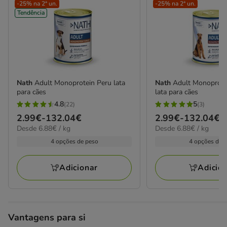
-25% na 2ª un.
-25% na 2ª un.
Tendência
Nath
Adult Monoprotein Peru lata
Nath
Adult Monoprote
para cães
lata para cães
4.8
5
(22)
(3)
4.8
5
Preço
2.99€
-
132.04€
Preço
2.99€
-
132.04€
estrelas
estrelas
6.88€
6.88€
Desde 6.88€ / kg
Desde 6.88€ / kg
de
de
com
com
por
por
2.99€
2.99€
4 opções de peso
4 opções de 
22
3
kg
kg
a
a
avaliações
avaliações
132.04€
132.04€
Adicionar
Adicio
Vantagens para si