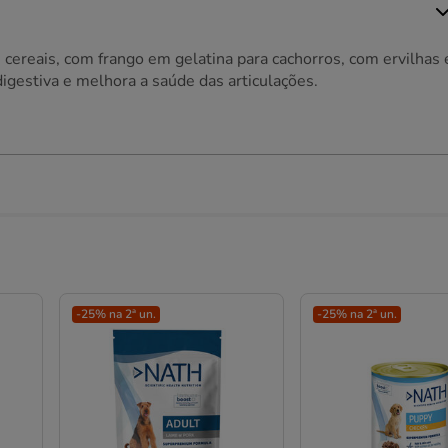
cereais, com frango em gelatina para cachorros, com ervilhas 
digestiva e melhora a saúde das articulações.
-25% na 2ª un.
-25% na 2ª un.