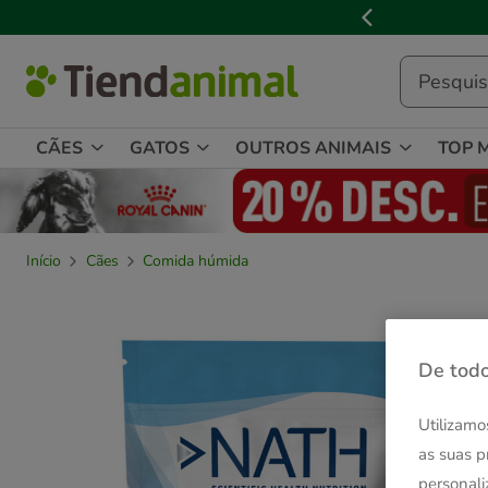
2
de
3,
mensagem,
CÃES
GATOS
OUTROS ANIMAIS
TOP 
Início
Cães
Comida húmida
De todo
Utilizamo
as suas p
personali