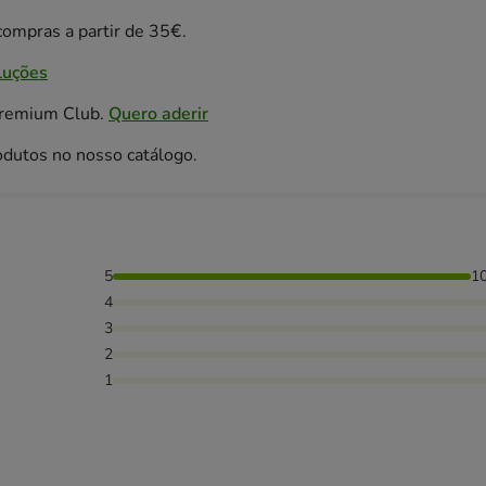
ompras a partir de 35€.
luções
Premium Club.
Quero aderir
odutos no nosso catálogo.
5
1
4
3
2
1