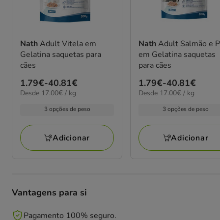
Nath
Adult Vitela em
Nath
Adult Salmão e 
Gelatina saquetas para
em Gelatina saquetas
cães
para cães
Preço
1.79€
-
40.81€
Preço
1.79€
-
40.81€
17.00€
17.00€
Desde 17.00€ / kg
Desde 17.00€ / kg
de
de
por
por
1.79€
1.79€
3 opções de peso
3 opções de peso
kg
kg
a
a
40.81€
40.81€
Adicionar
Adicionar
Vantagens para si
Pagamento 100% seguro.