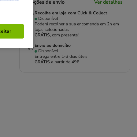
Opções de envio
Ver detalhes
Recolha em loja com Click & Collect
Disponível
Poderá recolher a sua encomenda em 2h em
lojas selecionadas
eitar
GRÁTIS,
com presente!
Envio ao domicílio
Disponível
Entrega entre
1-3 dias úteis
GRÁTIS
a partir de 49€