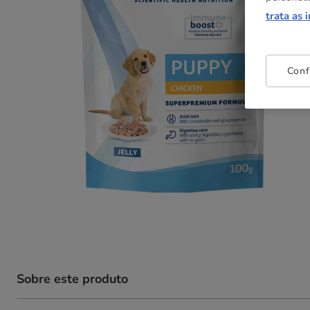
trata as 
Conf
Sobre este produto