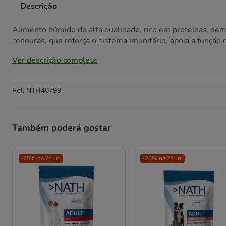
Descrição
Alimento húmido de alta qualidade, rico em proteínas, sem 
cenouras, que reforça o sistema imunitário, apoia a função 
Ver descrição completa
Ref.
NTH40799
Também poderá gostar
-25% na 2ª un.
-25% na 2ª un.