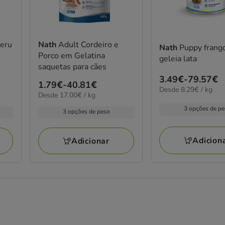
Peru
Nath
Adult Cordeiro e
Nath
Puppy frang
Porco em Gelatina
geleia lata
saquetas para cães
Preço
3.49€
-
79.57€
Preço
1.79€
-
40.81€
8.29€
Desde 8.29€ / kg
de
17.00€
Desde 17.00€ / kg
de
por
3.49€
por
kg
1.79€
3 opções de p
3 opções de peso
kg
a
a
79.57€
40.81€
Adicion
Adicionar