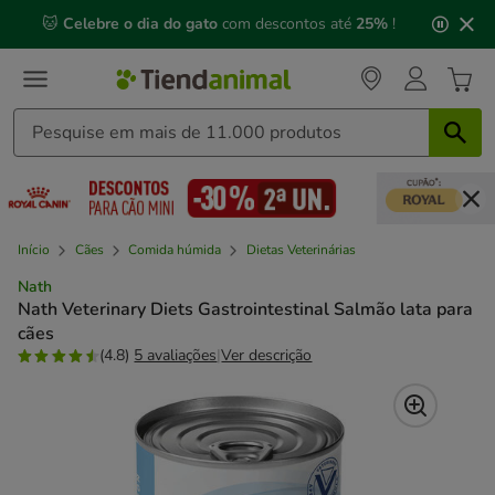
3
📅 Compre até às
13h00
e receba a sua encomenda no
de
próximo dia útil
⏰
3,
mensagem,
Início
Cães
Comida húmida
Dietas Veterinárias
Nath
Nath Veterinary Diets Gastrointestinal Salmão lata para
cães
(4.8)
5 avaliações
|
Ver descrição