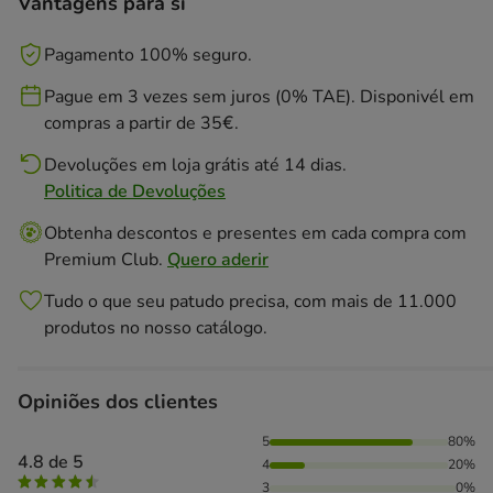
Vantagens para si
Pagamento 100% seguro.
Pague em 3 vezes sem juros (0% TAE). Disponivél em
compras a partir de 35€.
Devoluções em loja grátis até 14 dias.
Politica de Devoluções
Obtenha descontos e presentes em cada compra com
Premium Club.
Quero aderir
Tudo o que seu patudo precisa, com mais de 11.000
produtos no nosso catálogo.
Opiniões dos clientes
80% das pessoas avaliaram com 5 estrelas, 20% das pessoa
5
80%
4.8 de 5
4
20%
3
0%