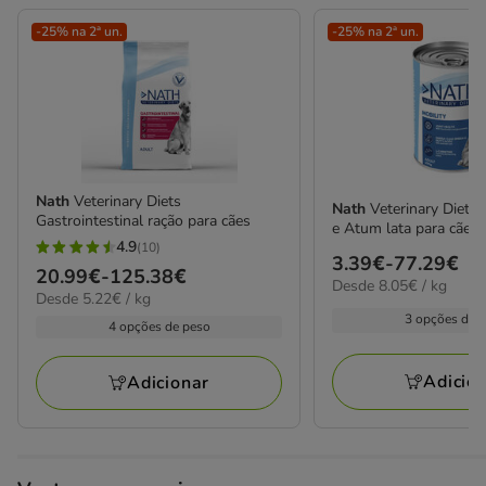
-25% na 2ª un.
-25% na 2ª un.
Nath
Veterinary Diets
Nath
Veterinary Diets 
Gastrointestinal ração para cães
e Atum lata para cães
4.9
(10)
4.9
Preço
3.39€
-
77.29€
Preço
20.99€
-
125.38€
estrelas
8.05€
Desde 8.05€ / kg
de
5.22€
Desde 5.22€ / kg
de
por
com
3.39€
por
3 opções de 
kg
20.99€
4 opções de peso
10
kg
a
a
avaliações
77.29€
125.38€
Adicio
Adicionar