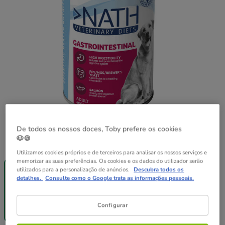
De todos os nossos doces, Toby prefere os cookies
🐶🍪
Peso:
400 g
Utilizamos cookies próprios e de terceiros para analisar os nossos serviços e
-25% na 2ª
Pack
memorizar as suas preferências. Os cookies e os dados do utilizador serão
24 latas x 400
un.
Poupança
utilizados para a personalização de anúncios.
Descubra todos os
g
400 g
12 latas x 400
detalhes.
Consulte como o Google trata as informações pessoais.
g
40.68€
3.39€
39.46€
Configurar
(8.48€ / kg)
(8.22€ / kg)
81.36€