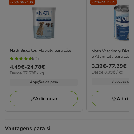
-25% na 2ª un.
-25% na 2ª un.
Nath
Biscoitos Mobility para cães
Nath
Veterinary Diets 
e Atum lata para cães
5
(2)
5
Preço
3.39€
-
77.29€
Preço
4.49€
-
24.78€
estrelas
8.05€
Desde 8.05€ / kg
de
27.53€
Desde 27.53€ / kg
de
com
por
por
3.39€
4.49€
3 opções de 
4 opções de peso
kg
2
kg
a
a
avaliações
77.29€
24.78€
Adicio
Adicionar
Vantagens para si