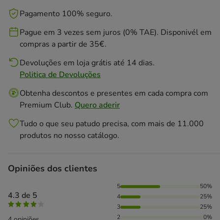
Pagamento 100% seguro.
Pague em 3 vezes sem juros (0% TAE). Disponivél em
compras a partir de 35€.
Devoluções em loja grátis até 14 dias.
Politica de Devoluções
Obtenha descontos e presentes em cada compra com
Premium Club.
Quero aderir
Tudo o que seu patudo precisa, com mais de 11.000
produtos no nosso catálogo.
Opiniões dos clientes
50% das pessoas avaliaram com 5 estrelas, 25% das pessoa
5
50%
4.3 de 5
4
25%
3
25%
2
0%
4 opiniões