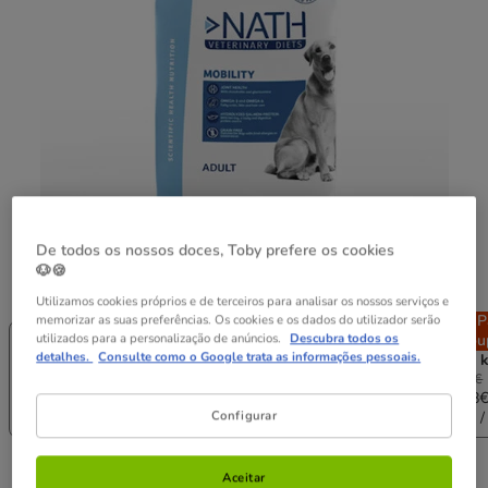
De todos os nossos doces, Toby prefere os cookies
🐶🍪
Peso:
12 kg
Utilizamos cookies próprios e de terceiros para analisar os nossos serviços e
Sem Stock
Sem Stock
-25% na 2ª
P
memorizar as suas preferências. Os cookies e os dados do utilizador serão
utilizados para a personalização de anúncios.
Descubra todos os
2.5 kg
2 x 2.5 kg
un.
Pou
detalhes.
Consulte como o Google trata as informações pessoais.
12 kg
2 x 12 
45.98€
139.98€
22.99€
43.68€
69.99€
132.98
Configurar
(9.20€ / kg)
(8.74€ / kg)
(5.83€ / kg)
(5.54€ /
69.99€
Preço 69.99€, 5.83 EUR por kg
(5.83€ / kg)
Aceitar