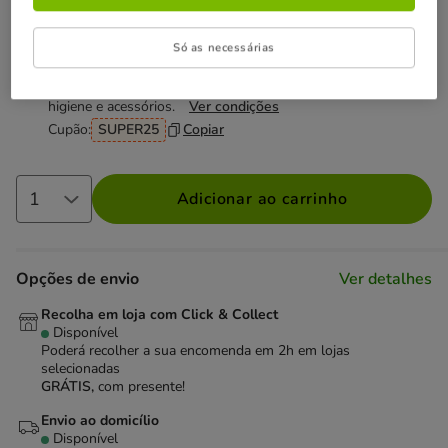
Não perca esta promoção
Só as necessárias
-25% na 2ª un
Com cupão numa seleção de alimentação,
higiene e acessórios.
Ver condições
Cupão:
SUPER25
Copiar
Adicionar ao carrinho
Opções de envio
Ver detalhes
Recolha em loja com Click & Collect
Disponível
Poderá recolher a sua encomenda em 2h em lojas
selecionadas
GRÁTIS,
com presente!
Envio ao domicílio
Disponível