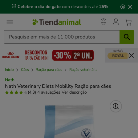
2
🐱
Celebre o dia do gato
com descontos até
25%
!
de
3,
mensagem,
Início
Cães
Ração para cães
Ração veterinária
Nath
Nath Veterinary Diets Mobility Ração para cães
(4.3)
4 avaliações
|
Ver descrição