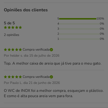
Opiniões dos clientes
100% das pessoas avaliaram com 5 estrelas,
5
100%
5 de 5
4
0%
3
0%
2
0%
2 opiniões
1
0%
Compra verificada
Por helder s. dia 15 de julho de 2026
Top. A melhor caixa de areia que já tive para o meu gato.
Compra verificada
Por Paulo L. dia 21 de junho de 2026
O WC de INOX foi a melhor compra, esqueçam o plástico.
E como é alta pouca areia vem para fora.