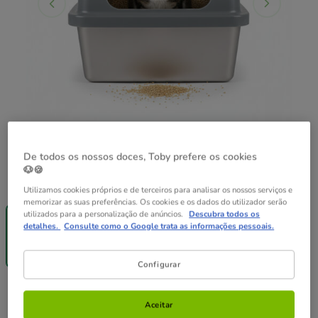
De todos os nossos doces, Toby prefere os cookies
🐶🍪
Guia de tamanhos
Medidas:
53 x 40 x 31 cm
Utilizamos cookies próprios e de terceiros para analisar os nossos serviços e
memorizar as suas preferências. Os cookies e os dados do utilizador serão
Entrega
utilizados para a personalização de anúncios.
Descubra todos os
Grátis
detalhes.
Consulte como o Google trata as informações pessoais.
53 x 40 x 31
cm
49.99€
Configurar
49.99€
Preço 49.99€
Aceitar