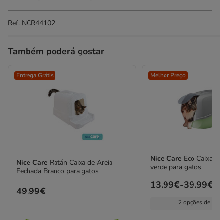
Ref.
NCR44102
Também poderá gostar
Entrega Grátis
Melhor Preço
Nice Care
Eco Caixa d
Nice Care
Ratán Caixa de Areia
verde para gatos
Fechada Branco para gatos
Preço
13.99€
-
39.99€
Preço
49.99€
de
49.99€
2 opções de me
13.99€
a