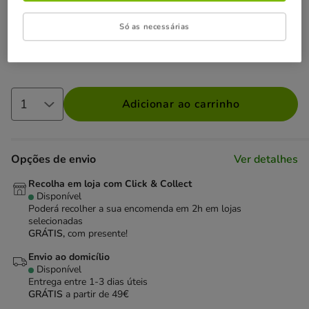
Não perca esta promoção
Só as necessárias
Entrega Grátis
Direto na compra de referências para gato
com um valor igual ou superior a 39€.
Ver condições
Adicionar ao carrinho
Opções de envio
Ver detalhes
Recolha em loja com Click & Collect
Disponível
Poderá recolher a sua encomenda em 2h em lojas
selecionadas
GRÁTIS,
com presente!
Envio ao domicílio
Disponível
Entrega entre
1-3 dias úteis
GRÁTIS
a partir de 49€