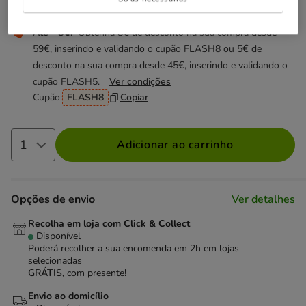
Não perca esta promoção
Até - 8€!
Obtenha 8€ de desconto na sua compra desde
59€, inserindo e validando o cupão FLASH8 ou 5€ de
desconto na sua compra desde 45€, inserindo e validando o
cupão FLASH5.
Ver condições
Cupão:
FLASH8
Copiar
Adicionar ao carrinho
Opções de envio
Ver detalhes
Recolha em loja com Click & Collect
Disponível
Poderá recolher a sua encomenda em 2h em lojas
selecionadas
GRÁTIS,
com presente!
Envio ao domicílio