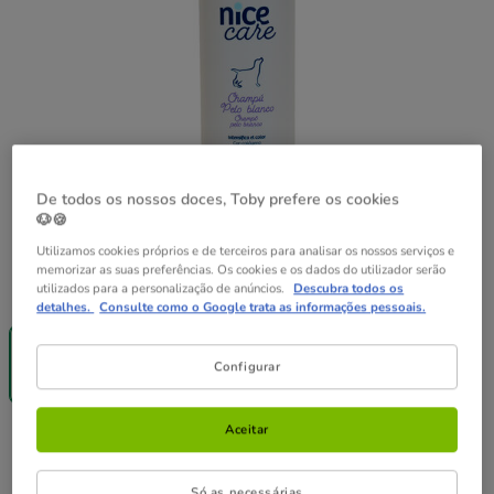
De todos os nossos doces, Toby prefere os cookies
🐶🍪
Utilizamos cookies próprios e de terceiros para analisar os nossos serviços e
memorizar as suas preferências. Os cookies e os dados do utilizador serão
Formato:
300ml
utilizados para a personalização de anúncios.
Descubra todos os
detalhes.
Consulte como o Google trata as informações pessoais.
Até - 8€!
Até - 8€!
300ml
750ml
5.89€
11.49€
Configurar
(19.63€ / l)
(15.32€ / l)
Aceitar
5.89€
Preço 5.89€, 19.63 EUR por l
(19.63€ / l)
Só as necessárias