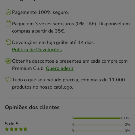
Pagamento 100% seguro.
Pague em 3 vezes sem juros (0% TAE). Disponivél em
compras a partir de 35€.
Devoluções em loja grátis até 14 dias.
Politica de Devoluções
Obtenha descontos e presentes em cada compra com
Premium Club.
Quero aderir
Tudo o que seu patudo precisa, com mais de 11.000
produtos no nosso catálogo.
Opiniões dos clientes
100% das pessoas avaliaram com 5 estrelas,
5
100%
5 de 5
4
0%
3
0%