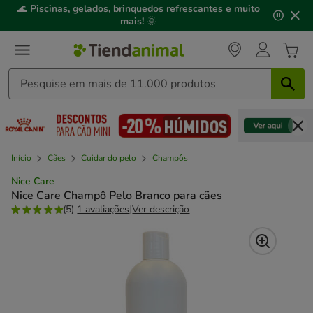
2
🌊
Piscinas, gelados, brinquedos refrescantes e muito
de
mais!
🌞
3,
mensagem,
Início
Cães
Cuidar do pelo
Champôs
Nice Care
Nice Care Champô Pelo Branco para cães
(5)
1 avaliações
|
Ver descrição