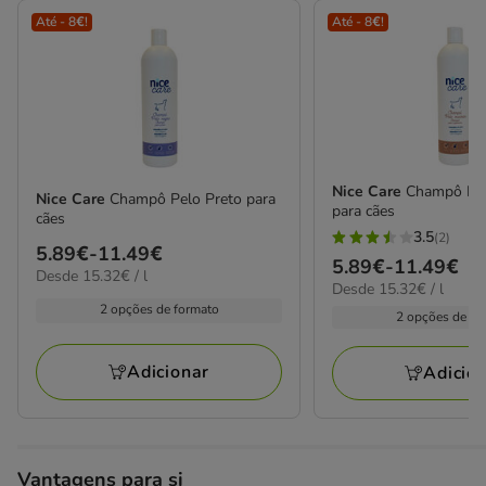
Até - 8€!
Até - 8€!
Nice Care
Champô Pel
Nice Care
Champô Pelo Preto para
para cães
cães
3.5
(2)
3.5
Preço
5.89€
-
11.49€
Preço
5.89€
-
11.49€
estrelas
15.32€
Desde 15.32€ / l
de
15.32€
Desde 15.32€ / l
de
por
com
5.89€
por
2 opções de formato
L
5.89€
2 opções de fo
2
L
a
a
avaliações
11.49€
11.49€
Adicionar
Adicio
Vantagens para si