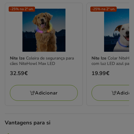
-25% na 2ª un.
-25% na 2ª un.
Nite Ize
Coleira de segurança para
Nite Ize
Colar NiteHowl Coleira
cães NiteHowl Max LED
com luz LED azul para
Preço
32.59€
Preço
19.99€
32.59€
19.99€
Adicionar
Adicio
Vantagens para si