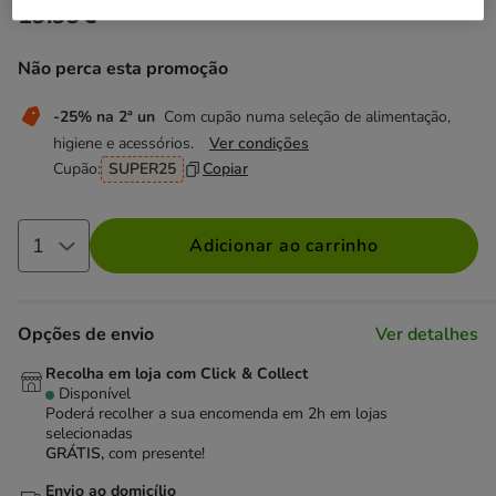
19.99€
Preço 19.99€
Não perca esta promoção
-25% na 2ª un
Com cupão numa seleção de alimentação,
higiene e acessórios.
Ver condições
Cupão:
SUPER25
Copiar
Adicionar ao carrinho
Opções de envio
Ver detalhes
Recolha em loja com Click & Collect
Disponível
Poderá recolher a sua encomenda em 2h em lojas
selecionadas
GRÁTIS,
com presente!
Envio ao domicílio