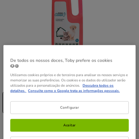
De todos os nossos doces, Toby prefere os cookies
🐶🍪
Utilizamos cookies próprios e de terceiros para analisar os nossos serviços e
memorizar as suas preferências. Os cookies e os dados do utilizador serão
Formato:
1 L
utilizados para a personalização de anúncios.
Descubra todos os
detalhes.
Consulte como o Google trata as informações pessoais.
Sem Stock
1 L
6.49€
Configurar
(6.49€ / l)
6.49€
Preço 6.49€, 6.49 EUR por l
(6.49€ / l)
Aceitar