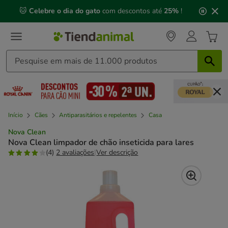
2
🐱
Celebre o dia do gato
com descontos até
25%
!
de
3,
mensagem,
Início
Cães
Antiparasitários e repelentes
Casa
Nova Clean
Nova Clean limpador de chão inseticida para lares
(4)
2 avaliações
|
Ver descrição