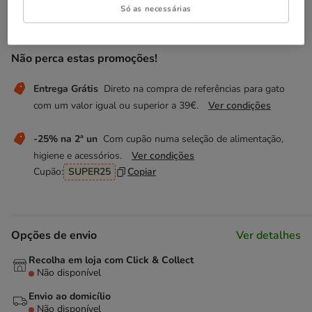
Temporariamente sem stock
Só as necessárias
Descubra produtos semelhantes
Não perca estas promoções!
Entrega Grátis
Direto na compra de referências para gato
com um valor igual ou superior a 39€.
Ver condições
-25% na 2ª un
Com cupão numa seleção de alimentação,
higiene e acessórios.
Ver condições
Cupão:
SUPER25
Copiar
Opções de envio
Ver detalhes
Recolha em loja com Click & Collect
Não disponível
Envio ao domicílio
Não disponível