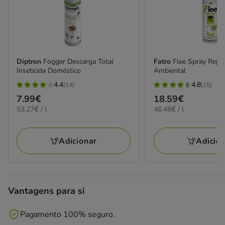
Diptron
Fogger Descarga Total
Fatro
Flee Spray Repe
Inseticida Doméstico
Ambiental
4.4
4.8
(14)
(15)
4.4
4.8
Preço
7.99€
Preço
18.59€
estrelas
estrelas
53.27€
46.48€
53.27€ / l
46.48€ / l
7.99€
18.59€
com
com
por
por
14
15
L
L
avaliações
avaliações
Adicionar
Adicio
Vantagens para si
Pagamento 100% seguro.