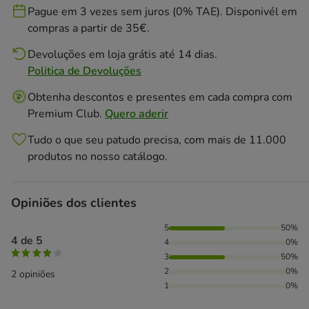
Pague em 3 vezes sem juros (0% TAE). Disponivél em
compras a partir de 35€.
Devoluções em loja grátis até 14 dias.
Politica de Devoluções
Obtenha descontos e presentes em cada compra com
Premium Club.
Quero aderir
Tudo o que seu patudo precisa, com mais de 11.000
produtos no nosso catálogo.
Opiniões dos clientes
50% das pessoas avaliaram com 5 estrelas, 50% das pessoa
5
50%
4 de 5
4
0%
3
50%
2
0%
2 opiniões
1
0%