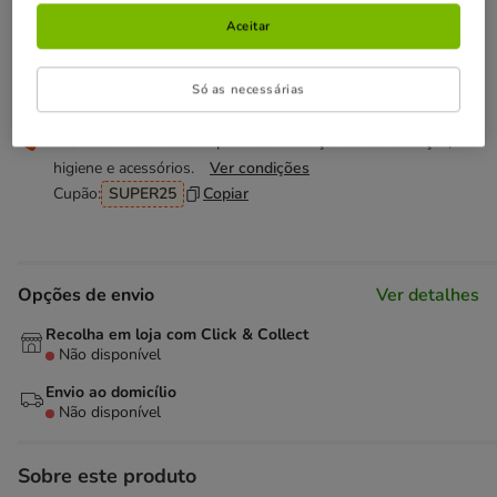
Temporariamente sem stock
Aceitar
Descubra produtos semelhantes
Só as necessárias
Não perca esta promoção
-25% na 2ª un
Com cupão numa seleção de alimentação,
higiene e acessórios.
Ver condições
Cupão:
SUPER25
Copiar
Opções de envio
Ver detalhes
Recolha em loja com Click & Collect
Não disponível
Envio ao domicílio
Não disponível
Sobre este produto