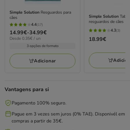
Simple Solution
Resguardos para
Simple Solution
Tabul
cães
resguardos de cães
4.4
(17)
4.4
4.3
(3)
Preço
14.99€
-
34.99€
4.3
estrelas
0.35€
Preço
18.99€
Desde 0.35€ / un
de
estrelas
com
por
18.99€
14.99€
3 opções de formato
com
17
UN
a
3
avaliações
34.99€
Adicio
Adicionar
avaliações
Vantagens para si
Pagamento 100% seguro.
Pague em 3 vezes sem juros (0% TAE). Disponivél em
compras a partir de 35€.