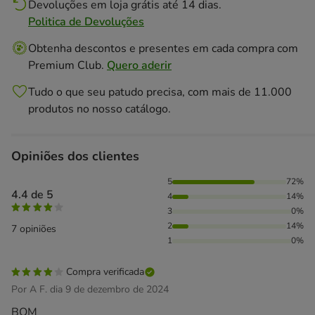
Devoluções em loja grátis até 14 dias.
Politica de Devoluções
Obtenha descontos e presentes em cada compra com
Premium Club.
Quero aderir
Tudo o que seu patudo precisa, com mais de 11.000
produtos no nosso catálogo.
Opiniões dos clientes
72% das pessoas avaliaram com 5 estrelas, 14% das pessoa
5
72%
4.4 de 5
4
14%
3
0%
2
14%
7 opiniões
1
0%
Compra verificada
Por A F. dia 9 de dezembro de 2024
BOM