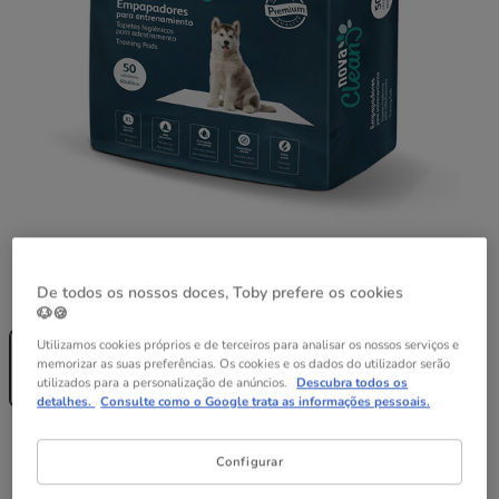
Formato:
50uds
De todos os nossos doces, Toby prefere os cookies
🐶🍪
Sem Stock
Utilizamos cookies próprios e de terceiros para analisar os nossos serviços e
50uds
memorizar as suas preferências. Os cookies e os dados do utilizador serão
23.99€
utilizados para a personalização de anúncios.
Descubra todos os
(0.48€ / un)
detalhes.
Consulte como o Google trata as informações pessoais.
23.99€
Preço 23.99€, 0.48 EUR por un
(0.48€ / un)
Configurar