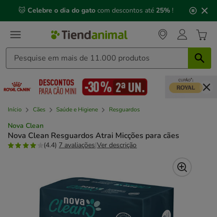
2
🐱
Celebre o dia do gato
com descontos até
25%
!
de
3,
mensagem,
Início
Cães
Saúde e Higiene
Resguardos
Nova Clean
Nova Clean Resguardos Atrai Micções para cães
(4.4)
7 avaliações
|
Ver descrição