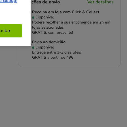
o Google
Opções de envio
Ver detalhes
Recolha em loja com Click & Collect
Disponível
Poderá recolher a sua encomenda em 2h em
lojas selecionadas
eitar
GRÁTIS,
com presente!
Envio ao domicílio
Disponível
Entrega entre
1-3 dias úteis
GRÁTIS
a partir de 49€