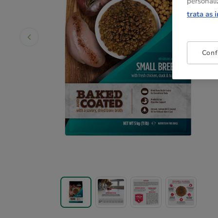
personali
trata as 
Conf