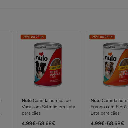
-25% na 2ª un.
-25% na 2ª un.
e
Nulo
Comida húmida de
Nulo
Comida húmi
Vaca com Salmão em Lata
Frango com Fletã
para cães
Lata para cães
Preço
4.99€
-
58.68€
Preço
4.99€
-
58.68€