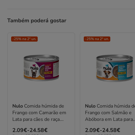
Também poderá gostar
-25% na 2ª un.
-25% na 2ª un.
Nulo
Comida húmida de
Nulo
Comida húmida d
Frango com Camarão em
Frango com Salmão e
Lata para cães de raça
Abóbora em Lata para
pequena
cães de raça pequena
Preço
2.09€
-
24.58€
Preço
2.09€
-
24.58€