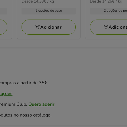
14.38€
14.26€
Desde 14.38€ / kg
Desde 14.26€ / kg
de
de
por
por
4.99€
4.99€
2 opções de peso
2 opções de p
kg
KG
a
a
58.68€
58.68€
Adicionar
Adicion
ompras a partir de 35€.
luções
Premium Club.
Quero aderir
odutos no nosso catálogo.