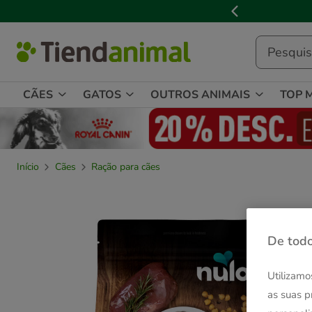
2
de
3,
mensagem,
CÃES
GATOS
OUTROS ANIMAIS
TOP 
Início
Cães
Ração para cães
De todo
Utilizamo
as suas p