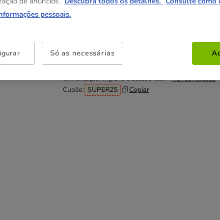
26.89€
55.89€
zação de anúncios.
Descubra todos os detalhes.
Consulte como 
(13.45€ / kg)
(11.18€ / kg)
informações pessoais.
Não perca esta promoção
Só as necessárias
Ac
igurar
-25% na 2ª un
Com cupão numa seleção de
alimentação, higiene e acessórios.
Ver condições
Cupão:
SUPER25
Copiar