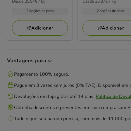
25.87€
25.87€
Desde 25.87€ / kg
Desde 25.87€ / kg
de
de
por
por
2.09€
2.09€
2 opções de peso
2 opções de peso
kg
kg
a
a
24.58€
24.58€
Adicionar
Adicionar
Vantagens para si
Pagamento 100% seguro.
Pague em 3 vezes sem juros (0% TAE). Disponivél em c
Devoluções em loja grátis até 14 dias.
Politica de Devo
Obtenha descontos e presentes em cada compra com 
Tudo o que seu patudo precisa, com mais de 11.000 pr