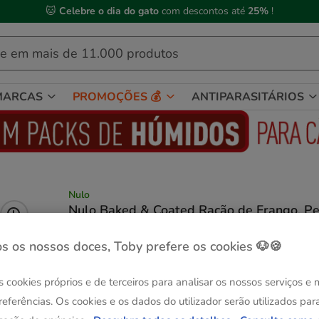
🐱
Celebre o dia do gato
com descontos até
25%
!
MARCAS
PROMOÇÕES 💰
ANTIPARASITÁRIOS
Nulo
Nulo Baked & Coated Ração de Frango, Pe
e Pato para Cães de Raça Pequena
Ver descrição
s os nossos doces, Toby prefere os cookies 🐶🍪
Peso:
5 kg
s cookies próprios e de terceiros para analisar os nossos serviços e
-25% na 2ª un.
-25% na 2ª un.
referências. Os cookies e os dados do utilizador serão utilizados par
2 kg
5 kg