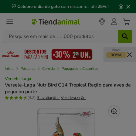
2
🐱
Celebre o dia do gato
com descontos até
25%
!
de
3,
mensagem,
Início
Pássaros
Comida
Papagaios e Caturritas
Versele-Laga
Versele-Laga NutriBird G14 Tropical Ração para aves de
pequeno porte
(4.7)
3 avaliações
|
Ver descrição