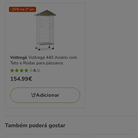
-25% na 2ª un.
Voltregà
Voltregá 440 Aviário com
Teto e Rodas para pássaros
4
(1)
4
Preço
154.99€
estrelas
154.99€
com
Adicionar
1
avaliações
Também poderá gostar