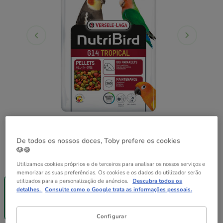
De todos os nossos doces, Toby prefere os cookies
🐶🍪
Peso:
1 kg
Utilizamos cookies próprios e de terceiros para analisar os nossos serviços e
memorizar as suas preferências. Os cookies e os dados do utilizador serão
-25% na 2ª
utilizados para a personalização de anúncios.
Descubra todos os
un.
detalhes.
Consulte como o Google trata as informações pessoais.
1 kg
13.19€
(13.19€ / kg)
Configurar