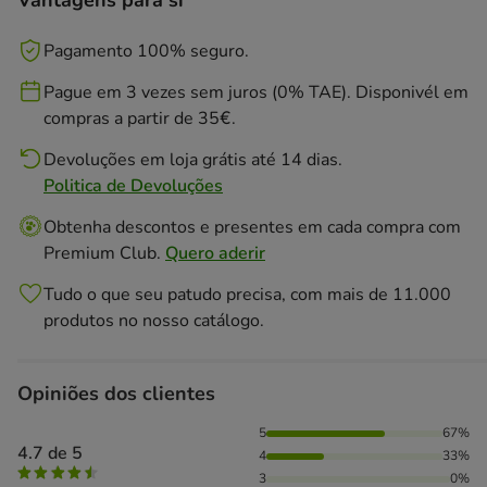
Vantagens para si
Pagamento 100% seguro.
Pague em 3 vezes sem juros (0% TAE). Disponivél em
compras a partir de 35€.
Devoluções em loja grátis até 14 dias.
Politica de Devoluções
Obtenha descontos e presentes em cada compra com
Premium Club.
Quero aderir
Tudo o que seu patudo precisa, com mais de 11.000
produtos no nosso catálogo.
Opiniões dos clientes
67% das pessoas avaliaram com 5 estrelas, 33% das pessoa
5
67%
4.7 de 5
4
33%
3
0%