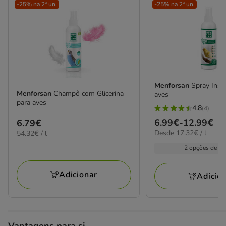
-25% na 2ª un.
-25% na 2ª un.
Menforsan
Spray Inset
Menforsan
Champô com Glicerina
aves
para aves
4.8
(4)
4.8
Preço
6.99€
-
12.99€
Preço
6.79€
estrelas
17.32€
Desde 17.32€ / l
54.32€
de
54.32€ / l
6.79€
com
por
por
6.99€
2 opções de fo
4
L
L
a
avaliações
12.99€
Adicionar
Adicio