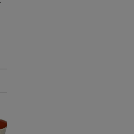
-25% na 2ª un.
Entrega Grátis