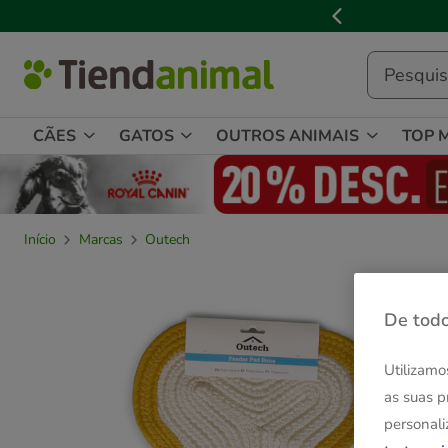
2
de
3,
mensagem,
CÃES
GATOS
OUTROS ANIMAIS
TOP 
Início
Marcas
Outech
De todo
Utilizamo
as suas p
personali