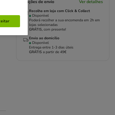
Opções de envio
Ver detalhes
Recolha em loja com Click & Collect
Disponível
Poderá recolher a sua encomenda em 2h em
eitar
lojas selecionadas
GRÁTIS,
com presente!
Envio ao domicílio
Disponível
Entrega entre
1-3 dias úteis
GRÁTIS
a partir de 49€