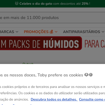
🐱
Celebre o dia do gato
com descontos até
25%
!
MARCAS
PROMOÇÕES 💰
ANTIPARASITÁRIOS
Outech
Outech Bone Esteira para comedouros
Ver descrição
s os nossos doces, Toby prefere os cookies 🐶🍪
Formato:
1 ud.
s cookies próprios e de terceiros para analisar os nossos serviços e
-25% na 2ª un.
referências. Os cookies e os dados do utilizador serão utilizados par
1 ud.
zação de anúncios.
Descubra todos os detalhes.
Consulte como 
14.99€