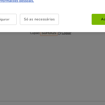
informações pessoais.
Não perca esta promoção
Só as necessárias
Ac
igurar
-25% na 2ª un
Com cupão numa seleção de
alimentação, higiene e acessórios.
Ver condições
Cupão:
SUPER25
Copiar