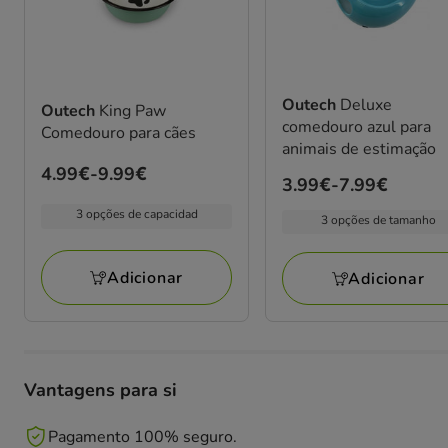
Outech
Deluxe
Outech
King Paw
comedouro azul para
Comedouro para cães
animais de estimação
Preço
4.99€
-
9.99€
Preço
3.99€
-
7.99€
de
de
3 opções de capacidad
4.99€
3 opções de tamanho
3.99€
a
a
9.99€
Adicionar
Adicionar
7.99€
Vantagens para si
Pagamento 100% seguro.