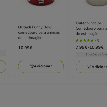
Outech
Incolor
Outech
Funny Bowl
Comedouro para a
comedouro para animais
de estimação
de estimação
5
(1)
5
Preço
7.99€
-
15.99€
Preço
10.99€
estrelas
de
10.99€
com
3 opções de for
7.99€
1
a
avaliações
Adicionar
Adicion
15.99€