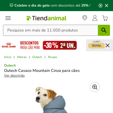
2
🐱
Celebre o dia do gato
com descontos até
25%
!
de
3,
mensagem,
Início
Marcas
Outech
Roupa
Outech
Outech Casaco Mountain Cinza para cães
Ver descrição