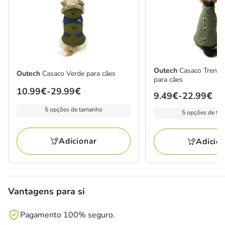
Outech
Casaco Trenca
Outech
Casaco Verde para cães
para cães
Preço
10.99€
-
29.99€
Preço
9.49€
-
22.99€
de
de
5 opções de tamanho
5 opções de ta
10.99€
9.49€
a
a
29.99€
Adicionar
Adicio
22.99€
Vantagens para si
Pagamento 100% seguro.