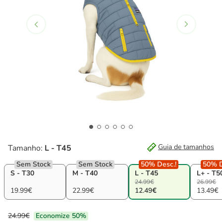
Guia de tamanhos
Tamanho:
L - T45
Sem Stock
Sem Stock
50% Desc.!
50% D
S - T30
M - T40
L - T45
L+ - T5
24.99€
26.99€
19.99€
22.99€
12.49€
13.49€
24.99€
Economize 50%
Preço anterior 24.99€, Está a poupar 50%, Preço Final 12.