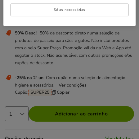
12.49€
Só as necessárias
Não perca estas promoções!
50% Desc.!
50% de desconto direto numa seleção de
produtos de passeio para cães e gatos. Não inclui produtos
com o selo Super Preço. Promoção válida na Web e App até
esgotar o stock. Não acumulável com outras promoções e/ou
cupões de desconto.
-25% na 2ª un
Com cupão numa seleção de alimentação,
higiene e acessórios.
Ver condições
Cupão:
SUPER25
Copiar
Adicionar ao carrinho
Opções de envio
Ver detalhes