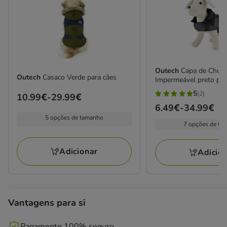
Outech
Capa de Chuv
Outech
Casaco Verde para cães
Impermeável preto par
5
(2)
Preço
10.99€
-
29.99€
5
Preço
6.49€
-
34.99€
de
estrelas
5 opções de tamanho
de
10.99€
com
7 opções de ta
6.49€
a
2
a
29.99€
avaliações
Adicionar
Adicio
34.99€
Vantagens para si
Pagamento 100% seguro.