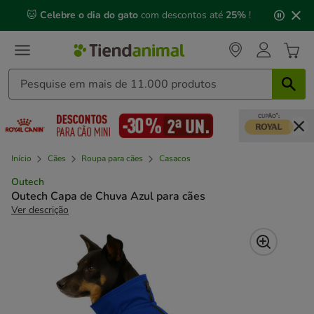
2
🐱
Celebre o dia do gato
com descontos até
25%
!
de
3,
mensagem,
Início
Cães
Roupa para cães
Casacos
Outech
Outech Capa de Chuva Azul para cães
Ver descrição