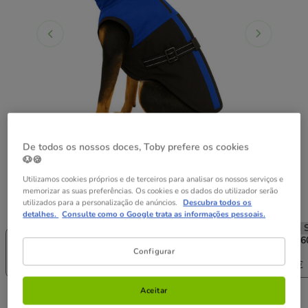
De todos os nossos doces, Toby prefere os cookies
🐶🍪
Utilizamos cookies próprios e de terceiros para analisar os nossos serviços e
memorizar as suas preferências. Os cookies e os dados do utilizador serão
utilizados para a personalização de anúncios.
Descubra todos os
Guia de tamanhos
Tamanho:
M - T40
detalhes.
Consulte como o Google trata as informações pessoais.
Sem Stock
50% Desc.!
Sem Stock
Sem S
S - T30
M - T40
L+ - T50
XL - T6
Configurar
24.99€
22.99€
12.49€
26.99€
29.99€
Aceitar
24.99€
Economize 50%
Preço anterior 24.99€, Está a poupar 50%, Preço Final 12.