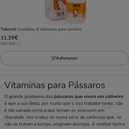
Tabernil
Complexo B vitaminas para canários
Preço
11.29€
564.50€
564.50€ / l
11.29€
por
L
Adicionar
Vitaminas para Pássaros
O grande problema dos
pássaros que vivem em cativeiro
é que a sua dieta, por muito que o seu tratador tente, não
é tão variada como a que teriam se vivessem em
liberdade. Isto traduz-se numa série de carências que, se
não se tratam a tempo, originam doenças. A melhor forma