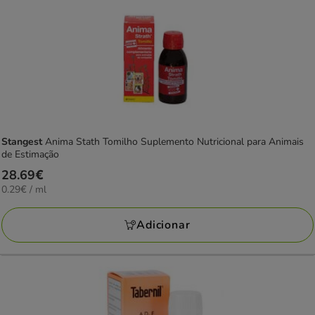
Stangest
Anima Stath Tomilho Suplemento Nutricional para Animais
de Estimação
Preço
28.69€
0.29€
0.29€ / ml
28.69€
por
ml
Adicionar