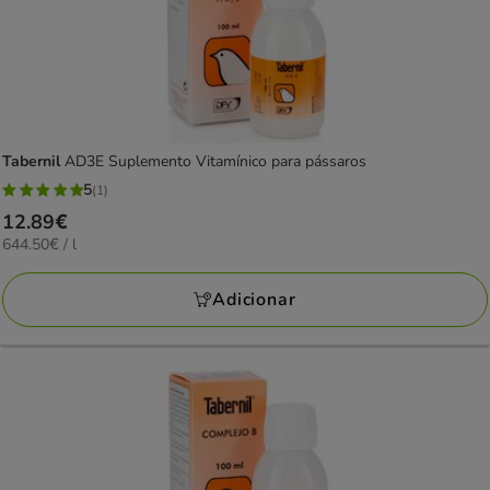
Tabernil
AD3E Suplemento Vitamínico para pássaros
5
(1)
5
Preço
12.89€
estrelas
644.50€
644.50€ / l
12.89€
com
por
1
L
Adicionar
avaliações