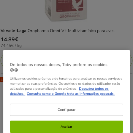
Versele-Laga
Oropharma Omni-Vit Multivitamínico para aves
Preço
14.89€
74.45€
74.45€ / kg
14.89€
por
KG
Adicionar
De todos os nossos doces, Toby prefere os cookies
🐶🍪
Utilizamos cookies próprios e de terceiros para analisar os nossos serviços e
Entrega Grátis
memorizar as suas preferências. Os cookies e os dados do utilizador serão
utilizados para a personalização de anúncios.
Descubra todos os
detalhes.
Consulte como o Google trata as informações pessoais.
Configurar
Aceitar