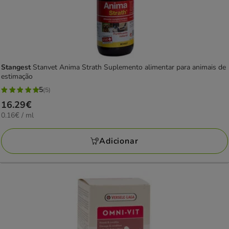
Stangest
Stanvet Anima Strath Suplemento alimentar para animais de
estimação
5
(5)
5
Preço
16.29€
estrelas
0.16€
0.16€ / ml
16.29€
com
por
5
ML
Adicionar
avaliações