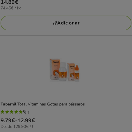
Preço
14.89€
74.45€
74.45€ / kg
14.89€
por
KG
Adicionar
Tabernil
Total Vitaminas Gotas para pássaros
5
(1)
5
Preço
9.79€
-
12.99€
estrelas
129.90€
Desde 129.90€ / l
de
com
por