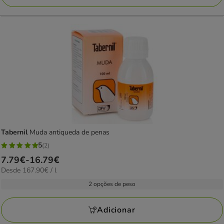
Tabernil
Muda antiqueda de penas
5
(2)
5
Preço
7.79€
-
16.79€
estrelas
167.90€
Desde 167.90€ / l
de
com
por
7.79€
2 opções de peso
2
L
a
avaliações
16.79€
Adicionar