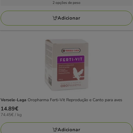
9.79€
2 opções de peso
1
L
a
avaliações
12.99€
Adicionar
Versele-Laga
Oropharma Ferti-Vit Reprodução e Canto para aves
Preço
14.89€
74.45€
74.45€ / kg
14.89€
por
KG
Adicionar