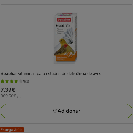
Beaphar
vitaminas para estados de deficiência de aves
4
(1)
4
Preço
7.39€
estrelas
369.50€
369.50€ / l
7.39€
com
por
1
L
Adicionar
avaliações
Entrega Grátis