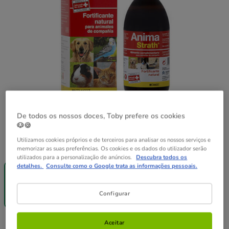
De todos os nossos doces, Toby prefere os cookies
🐶🍪
Utilizamos cookies próprios e de terceiros para analisar os nossos serviços e
Formato:
250 ml
memorizar as suas preferências. Os cookies e os dados do utilizador serão
utilizados para a personalização de anúncios.
Descubra todos os
Entrega
detalhes.
Consulte como o Google trata as informações pessoais.
Grátis
250 ml
30.99€
Configurar
(0.12€ / ml)
Aceitar
30.99€
Preço 30.99€, 0.12 EUR por ml
(0.12€ / ml)