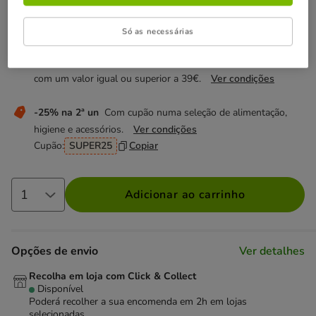
Não perca estas promoções!
Só as necessárias
Entrega Grátis
Direto na compra de referências para gato
com um valor igual ou superior a 39€.
Ver condições
-25% na 2ª un
Com cupão numa seleção de alimentação,
higiene e acessórios.
Ver condições
Cupão:
SUPER25
Copiar
Adicionar ao carrinho
Opções de envio
Ver detalhes
Recolha em loja com Click & Collect
Disponível
Poderá recolher a sua encomenda em 2h em lojas
selecionadas