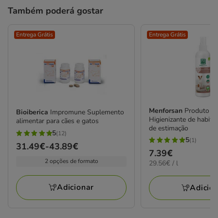
Também poderá gostar
Entrega Grátis
Entrega Grátis
Menforsan
Produto d
Bioiberica
Impromune Suplemento
Higienizante de habita
alimentar para cães e gatos
de estimação
5
(12)
5
5
(1)
5
Preço
31.49€
-
43.89€
estrelas
Preço
7.39€
estrelas
de
com
2 opções de formato
29.56€
29.56€ / l
7.39€
com
31.49€
por
12
1
L
a
avaliações
Adicionar
Adicio
avaliações
43.89€