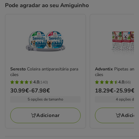
Pode agradar ao seu Amiguinho
Seresto
Coleira antiparasitária para
Advantix
Pipetas anti
cães
cães
4.8
4.8
(140)
(66)
4.8
4.8
Preço
30.99€
-
67.98€
Preço
18.29€
-
25.99€
estrelas
estrelas
de
de
5 opções de tamanho
4 opções de 
com
com
30.99€
18.29€
140
66
a
a
avaliações
avaliações
Adicionar
Adicio
67.98€
25.99€