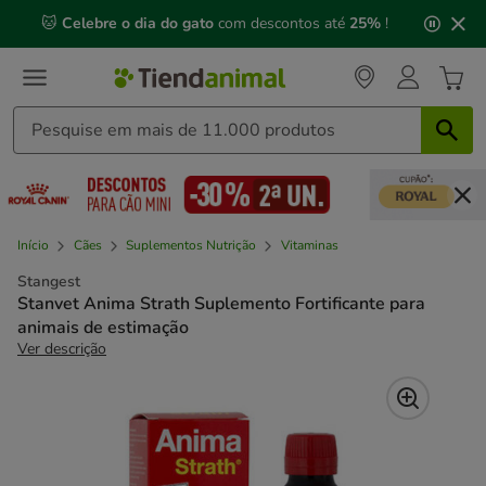
2
🐱
Celebre o dia do gato
com descontos até
25%
!
de
3,
mensagem,
Início
Cães
Suplementos Nutrição
Vitaminas
Stangest
Stanvet Anima Strath Suplemento Fortificante para
animais de estimação
Ver descrição