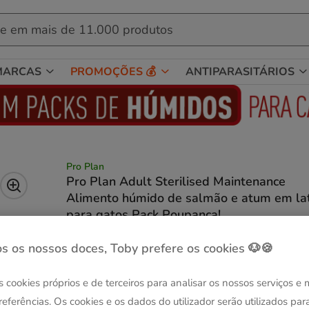
MARCAS
PROMOÇÕES 💰
ANTIPARASITÁRIOS
Pro Plan
Pro Plan Adult Sterilised Maintenance
Alimento húmido de salmão e atum em la
para gatos Pack Poupança!
(5)
2 avaliações
|
Ver descrição
s os nossos doces, Toby prefere os cookies 🐶🍪
Peso:
12 latas x 85 g
Entrega Grátis
Sem Stock
s cookies próprios e de terceiros para analisar os nossos serviços e
12 latas x 85 g
24 latas x 85 g
referências. Os cookies e os dados do utilizador serão utilizados par
43.38€