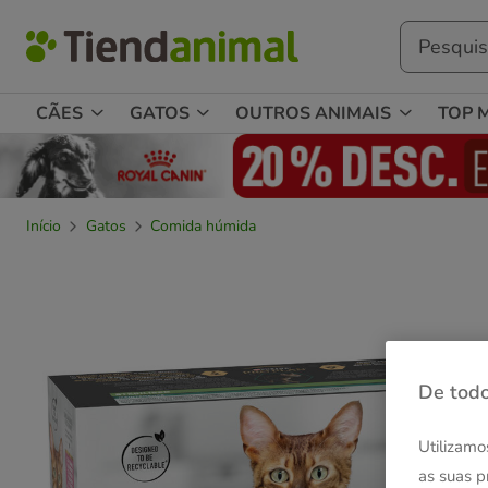
CÃES
GATOS
OUTROS ANIMAIS
TOP 
Início
Gatos
Comida húmida
De todo
Utilizamo
as suas p