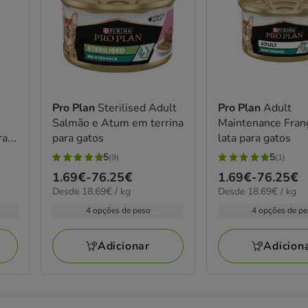
Pro Plan
Sterilised Adult
Pro Plan
Adult
Salmão e Atum em terrina
Maintenance Fra
ra
para gatos
lata para gatos
5
5
(9)
(1)
5
5
Preço
1.69€
-
76.25€
Preço
1.69€
-
76.25€
estrelas
estrelas
18.69€
18.69€
Desde 18.69€ / kg
Desde 18.69€ / kg
de
de
com
com
por
por
1.69€
1.69€
4 opções de peso
4 opções de p
9
1
kg
kg
a
a
avaliações
avaliações
76.25€
76.25€
Adicionar
Adicion