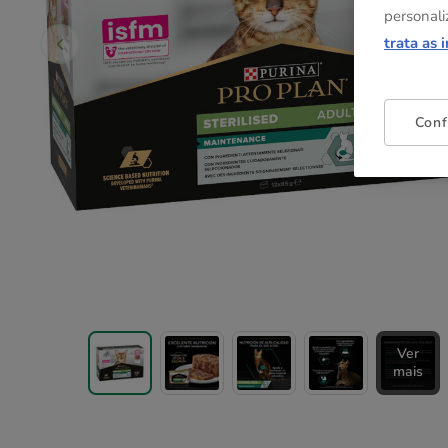
personali
trata as 
Conf
Ver
mais