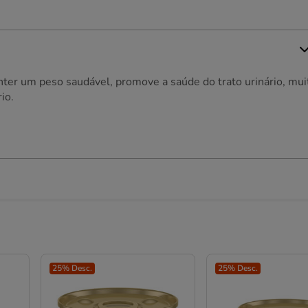
ter um peso saudável, promove a saúde do trato urinário, mui
io.
25% Desc.
25% Desc.