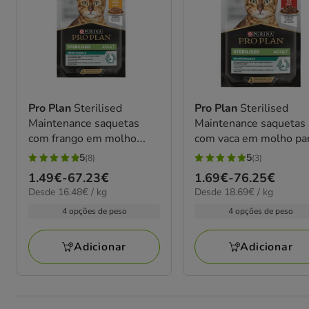
Pro Plan
Sterilised
Pro Plan
Sterilised
Maintenance saquetas
Maintenance saquetas
com frango em molho
com vaca em molho pa
para gatos
gatos
5
5
(8)
(3)
5
5
Preço
1.49€
-
67.23€
Preço
1.69€
-
76.25€
estrelas
estrelas
16.48€
18.69€
Desde 16.48€ / kg
Desde 18.69€ / kg
de
de
com
com
por
por
1.49€
1.69€
4 opções de peso
4 opções de peso
8
3
kg
kg
a
a
avaliações
avaliações
67.23€
76.25€
Adicionar
Adicionar