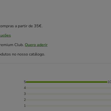
ompras a partir de 35€.
luções
Premium Club.
Quero aderir
odutos no nosso catálogo.
5
1
4
3
2
1