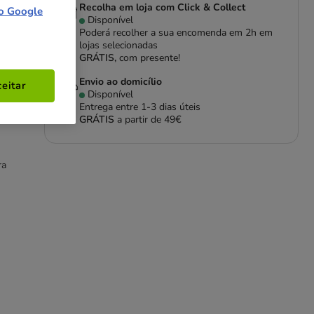
Recolha em loja com Click & Collect
o Google
Disponível
Poderá recolher a sua encomenda em 2h em
lojas selecionadas
GRÁTIS,
com presente!
Envio ao domicílio
eitar
Disponível
Entrega entre
1-3 dias úteis
GRÁTIS
a partir de 49€
ra