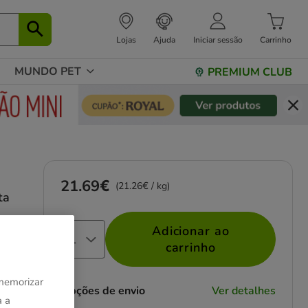
Lojas
Ajuda
Iniciar sessão
Carrinho
MUNDO PET
PREMIUM CLUB
21.69€
Preço 21.69€, 21.26 EUR por kg
(21.26€ / kg)
ta
Adicionar ao
carrinho
 memorizar
Opções de envio
Ver detalhes
a a